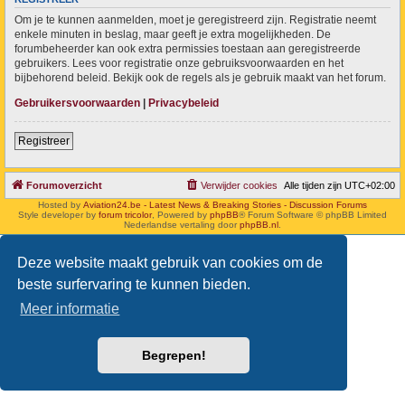
Om je te kunnen aanmelden, moet je geregistreerd zijn. Registratie neemt
enkele minuten in beslag, maar geeft je extra mogelijkheden. De
forumbeheerder kan ook extra permissies toestaan aan geregistreerde
gebruikers. Lees voor registratie onze gebruiksvoorwaarden en het
bijbehorend beleid. Bekijk ook de regels als je gebruik maakt van het forum.
Gebruikersvoorwaarden
|
Privacybeleid
Registreer
Forumoverzicht
Verwijder cookies
Alle tijden zijn
UTC+02:00
Hosted by
Aviation24.be - Latest News & Breaking Stories - Discussion Forums
Style developer by
forum tricolor
,
Powered by
phpBB
® Forum Software © phpBB Limited
Nederlandse vertaling door
phpBB.nl
.
Deze website maakt gebruik van cookies om de
beste surfervaring te kunnen bieden.
Meer informatie
Begrepen!