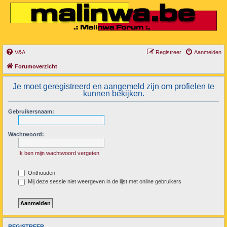
V&A
Registreer
Aanmelden
Forumoverzicht
Je moet geregistreerd en aangemeld zijn om profielen te
kunnen bekijken.
Gebruikersnaam:
Wachtwoord:
Ik ben mijn wachtwoord vergeten
Onthouden
Mij deze sessie niet weergeven in de lijst met online gebruikers
REGISTREER