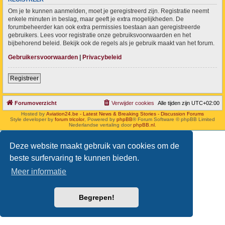
Om je te kunnen aanmelden, moet je geregistreerd zijn. Registratie neemt
enkele minuten in beslag, maar geeft je extra mogelijkheden. De
forumbeheerder kan ook extra permissies toestaan aan geregistreerde
gebruikers. Lees voor registratie onze gebruiksvoorwaarden en het
bijbehorend beleid. Bekijk ook de regels als je gebruik maakt van het forum.
Gebruikersvoorwaarden
|
Privacybeleid
Registreer
Forumoverzicht
Verwijder cookies
Alle tijden zijn
UTC+02:00
Hosted by
Aviation24.be - Latest News & Breaking Stories - Discussion Forums
Style developer by
forum tricolor
,
Powered by
phpBB
® Forum Software © phpBB Limited
Nederlandse vertaling door
phpBB.nl
.
Deze website maakt gebruik van cookies om de
beste surfervaring te kunnen bieden.
Meer informatie
Begrepen!