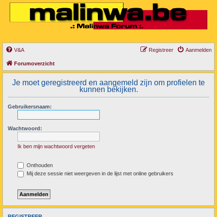
V&A
Registreer
Aanmelden
Forumoverzicht
Je moet geregistreerd en aangemeld zijn om profielen te
kunnen bekijken.
Gebruikersnaam:
Wachtwoord:
Ik ben mijn wachtwoord vergeten
Onthouden
Mij deze sessie niet weergeven in de lijst met online gebruikers
REGISTREER