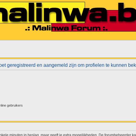
et geregistreerd en aangemeld zijn om profielen te kunnen bek
nline gebruikers
enkele minuten in beslag, maar geeft je extra mogelijkheden. De forumbeheerder ka