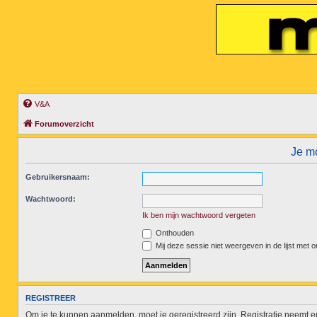
V&A
Forumoverzicht
Je mo
Gebruikersnaam:
Wachtwoord:
Ik ben mijn wachtwoord vergeten
Onthouden
Mij deze sessie niet weergeven in de lijst met o
REGISTREER
Om je te kunnen aanmelden, moet je geregistreerd zijn. Registratie neemt 