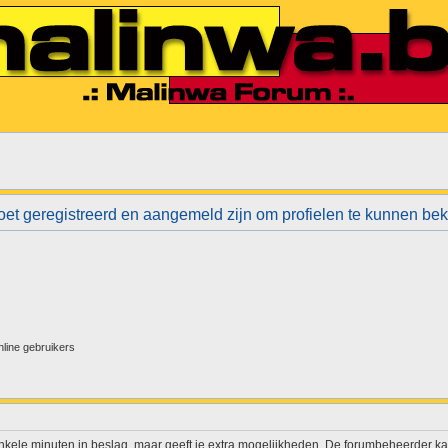
et geregistreerd en aangemeld zijn om profielen te kunnen bek
nline gebruikers
enkele minuten in beslag, maar geeft je extra mogelijkheden. De forumbeheerder ka