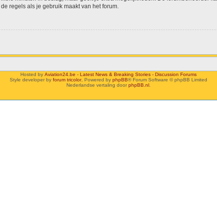
de regels als je gebruik maakt van het forum.
Hosted by
Aviation24.be - Latest News & Breaking Stories - Discussion Forums
Style developer by
forum tricolor
,
Powered by
phpBB
® Forum Software © phpBB Limited
Nederlandse vertaling door
phpBB.nl
.