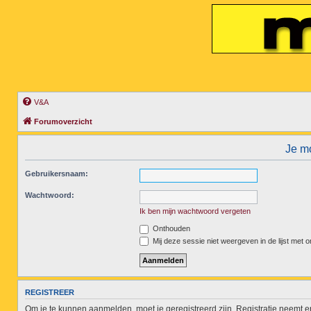
V&A
Forumoverzicht
Je mo
Gebruikersnaam:
Wachtwoord:
Ik ben mijn wachtwoord vergeten
Onthouden
Mij deze sessie niet weergeven in de lijst met o
REGISTREER
Om je te kunnen aanmelden, moet je geregistreerd zijn. Registratie neemt 