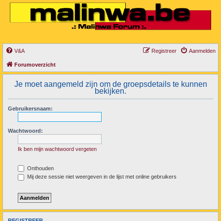
V&A
Registreer
Aanmelden
Forumoverzicht
Je moet aangemeld zijn om de groepsdetails te kunnen
bekijken.
Gebruikersnaam:
Wachtwoord:
Ik ben mijn wachtwoord vergeten
Onthouden
Mij deze sessie niet weergeven in de lijst met online gebruikers
REGISTREER