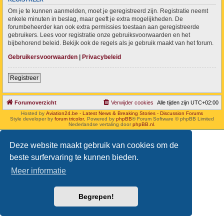
Om je te kunnen aanmelden, moet je geregistreerd zijn. Registratie neemt
enkele minuten in beslag, maar geeft je extra mogelijkheden. De
forumbeheerder kan ook extra permissies toestaan aan geregistreerde
gebruikers. Lees voor registratie onze gebruiksvoorwaarden en het
bijbehorend beleid. Bekijk ook de regels als je gebruik maakt van het forum.
Gebruikersvoorwaarden
|
Privacybeleid
Registreer
Forumoverzicht
Verwijder cookies
Alle tijden zijn
UTC+02:00
Hosted by
Aviation24.be - Latest News & Breaking Stories - Discussion Forums
Style developer by
forum tricolor
,
Powered by
phpBB
® Forum Software © phpBB Limited
Nederlandse vertaling door
phpBB.nl
.
Deze website maakt gebruik van cookies om de
beste surfervaring te kunnen bieden.
Meer informatie
Begrepen!