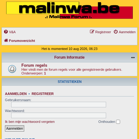
V&A
Registreer
Aanmelden
Forumoverzicht
Het is momenteel 10 aug 2026, 06:23
Forum Informatie
Forum regels
Hier vindt men de forum regels voor alle geregistreerde gebruikers.
Onderwerpen:
1
STATISTIEKEN
AANMELDEN
•
REGISTREER
Gebruikersnaam:
Wachtwoord:
Ik ben mijn wachtwoord vergeten
Onthouden