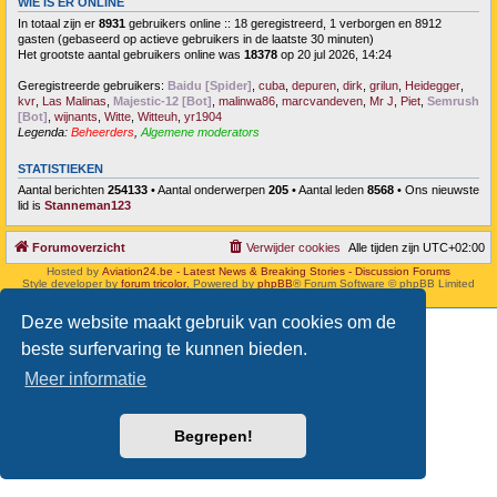
WIE IS ER ONLINE
In totaal zijn er
8931
gebruikers online :: 18 geregistreerd, 1 verborgen en 8912
gasten (gebaseerd op actieve gebruikers in de laatste 30 minuten)
Het grootste aantal gebruikers online was
18378
op 20 jul 2026, 14:24
Geregistreerde gebruikers:
Baidu [Spider]
,
cuba
,
depuren
,
dirk
,
grilun
,
Heidegger
,
kvr
,
Las Malinas
,
Majestic-12 [Bot]
,
malinwa86
,
marcvandeven
,
Mr J
,
Piet
,
Semrush
[Bot]
,
wijnants
,
Witte
,
Witteuh
,
yr1904
Legenda:
Beheerders
,
Algemene moderators
STATISTIEKEN
Aantal berichten
254133
• Aantal onderwerpen
205
• Aantal leden
8568
• Ons nieuwste
lid is
Stanneman123
Forumoverzicht
Verwijder cookies
Alle tijden zijn
UTC+02:00
Hosted by
Aviation24.be - Latest News & Breaking Stories - Discussion Forums
Style developer by
forum tricolor
,
Powered by
phpBB
® Forum Software © phpBB Limited
Nederlandse vertaling door
phpBB.nl
.
Deze website maakt gebruik van cookies om de
beste surfervaring te kunnen bieden.
Meer informatie
Begrepen!