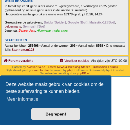
WIE IS ER ONLINE
In totaal zijn er
31
gebruikers online :: 5 geregistreerd, 1 verborgen en 25 gasten
(gebaseerd op actieve gebruikers in de laatste 30 minuten)
Het grootste aantal gebruikers online was
18378
op 20 jul 2026, 14:24
Geregistreerde gebruikers:
Baidu [Spider]
,
Google [Bot]
,
Majestic-12 [Bot]
,
pelgermans
,
Semrush [Bot]
Legenda:
Beheerders
,
Algemene moderators
STATISTIEKEN
Aantal berichten
253498
• Aantal onderwerpen
206
• Aantal leden
8568
• Ons nieuwste
lid is
Stanneman123
Forumoverzicht
Verwijder cookies
Alle tijden zijn
UTC+02:00
Hosted by
Aviation24.be - Latest News & Breaking Stories - Discussion Forums
Style developer by
forum tricolor
,
Powered by
phpBB
® Forum Software © phpBB Limited
Nederlandse vertaling door
phpBB.nl
.
Deze website maakt gebruik van cookies om de
beste surfervaring te kunnen bieden.
Meer informatie
Begrepen!