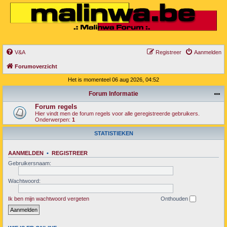
V&A
Registreer
Aanmelden
Forumoverzicht
Het is momenteel 06 aug 2026, 04:52
Forum Informatie
Forum regels
Hier vindt men de forum regels voor alle geregistreerde gebruikers.
Onderwerpen:
1
STATISTIEKEN
AANMELDEN
•
REGISTREER
Gebruikersnaam:
Wachtwoord:
Ik ben mijn wachtwoord vergeten
Onthouden