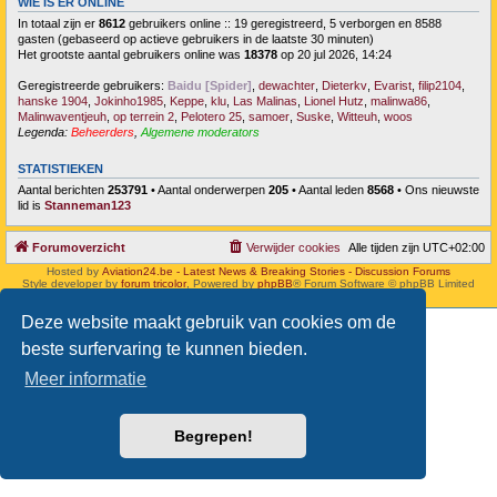
WIE IS ER ONLINE
In totaal zijn er
8612
gebruikers online :: 19 geregistreerd, 5 verborgen en 8588
gasten (gebaseerd op actieve gebruikers in de laatste 30 minuten)
Het grootste aantal gebruikers online was
18378
op 20 jul 2026, 14:24
Geregistreerde gebruikers:
Baidu [Spider]
,
dewachter
,
Dieterkv
,
Evarist
,
filip2104
,
hanske 1904
,
Jokinho1985
,
Keppe
,
klu
,
Las Malinas
,
Lionel Hutz
,
malinwa86
,
Malinwaventjeuh
,
op terrein 2
,
Pelotero 25
,
samoer
,
Suske
,
Witteuh
,
woos
Legenda:
Beheerders
,
Algemene moderators
STATISTIEKEN
Aantal berichten
253791
• Aantal onderwerpen
205
• Aantal leden
8568
• Ons nieuwste
lid is
Stanneman123
Forumoverzicht
Verwijder cookies
Alle tijden zijn
UTC+02:00
Hosted by
Aviation24.be - Latest News & Breaking Stories - Discussion Forums
Style developer by
forum tricolor
,
Powered by
phpBB
® Forum Software © phpBB Limited
Nederlandse vertaling door
phpBB.nl
.
Deze website maakt gebruik van cookies om de
beste surfervaring te kunnen bieden.
Meer informatie
Begrepen!