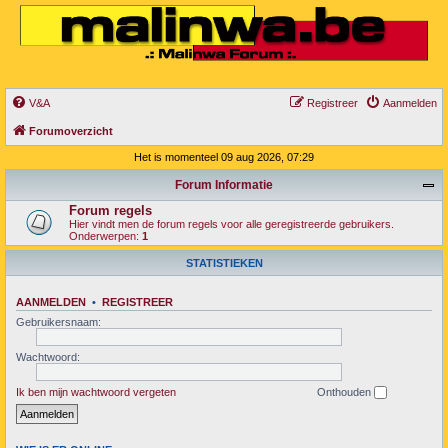
V&A
Registreer
Aanmelden
Forumoverzicht
Het is momenteel 09 aug 2026, 07:29
Forum Informatie
Forum regels
Hier vindt men de forum regels voor alle geregistreerde gebruikers.
Onderwerpen:
1
STATISTIEKEN
AANMELDEN
•
REGISTREER
Gebruikersnaam:
Wachtwoord:
Ik ben mijn wachtwoord vergeten
Onthouden