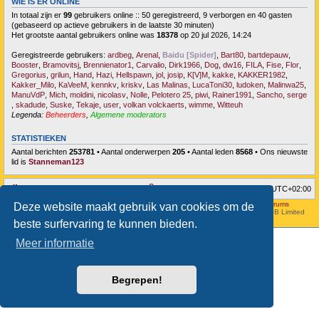
WIE IS ER ONLINE
In totaal zijn er
99
gebruikers online :: 50 geregistreerd, 9 verborgen en 40 gasten
(gebaseerd op actieve gebruikers in de laatste 30 minuten)
Het grootste aantal gebruikers online was
18378
op 20 jul 2026, 14:24
Geregistreerde gebruikers:
ardbeg
,
Arenal
,
Baidu [Spider]
,
Bart80
,
bartdepauw
,
Booster
,
Bramovitsj
,
Brennienator1
,
Carvalio
,
Dirk1966
,
Dog
,
dw16
,
FILA
,
Fise
,
Flor
,
Gregorius
,
grilun
,
Hand
,
Hazi
,
Hellspawn
,
jol
,
josip
,
K[V]M
,
kakke
,
KAKKER1982
,
Kakker_Milo
,
KaVeeM
,
kennkv
,
kriskv
,
Las Malinas
,
LucaToni30
,
ludoken
,
Malinwa25
,
ManuVdP
,
Mich
,
moldini
,
nicolasv
,
Nolle
,
Pelotero 25
,
piwi
,
Rainer1991
,
Sancho
,
serge
,
skadude
,
Suske
,
Tekaje
,
user
,
volkan volckaerts
,
wimme
,
Witteuh
Legenda:
Beheerders
,
Algemene moderators
STATISTIEKEN
Aantal berichten
253781
• Aantal onderwerpen
205
• Aantal leden
8568
• Ons nieuwste
lid is
Stanneman123
Forumoverzicht
Verwijder cookies
Alle tijden zijn
UTC+02:00
Hosted by
Aviation24.be - Latest News & Breaking Stories - Discussion Forums
Deze website maakt gebruik van cookies om de
Style developer by
forum tricolor
,
Powered by
phpBB
® Forum Software © phpBB Limited
Nederlandse vertaling door
phpBB.nl
.
beste surfervaring te kunnen bieden.
Meer informatie
Begrepen!