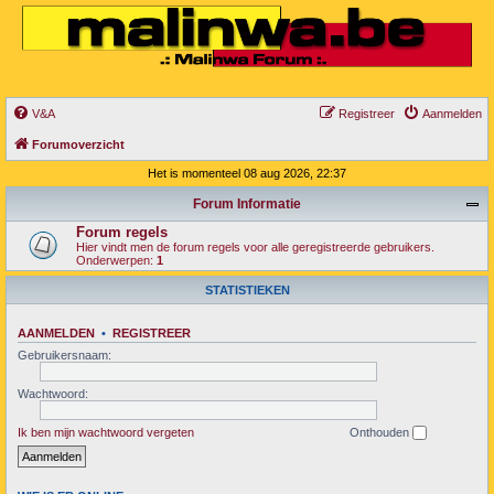
V&A
Registreer
Aanmelden
Forumoverzicht
Het is momenteel 08 aug 2026, 22:37
Forum Informatie
Forum regels
Hier vindt men de forum regels voor alle geregistreerde gebruikers.
Onderwerpen:
1
STATISTIEKEN
AANMELDEN
•
REGISTREER
Gebruikersnaam:
Wachtwoord:
Ik ben mijn wachtwoord vergeten
Onthouden