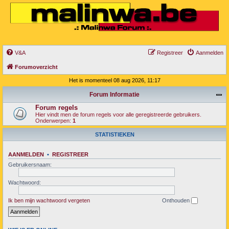
V&A
Registreer
Aanmelden
Forumoverzicht
Het is momenteel 08 aug 2026, 11:17
Forum Informatie
Forum regels
Hier vindt men de forum regels voor alle geregistreerde gebruikers.
Onderwerpen:
1
STATISTIEKEN
AANMELDEN
•
REGISTREER
Gebruikersnaam:
Wachtwoord:
Ik ben mijn wachtwoord vergeten
Onthouden