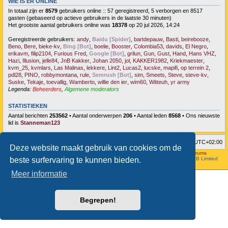
WIE IS ER ONLINE
In totaal zijn er
8579
gebruikers online :: 57 geregistreerd, 5 verborgen en 8517
gasten (gebaseerd op actieve gebruikers in de laatste 30 minuten)
Het grootste aantal gebruikers online was
18378
op 20 jul 2026, 14:24
Geregistreerde gebruikers:
andy
,
Baidu [Spider]
,
bartdepauw
,
Basti
,
beirebooze
,
Beno
,
Bere
,
bieke-kv
,
Bing [Bot]
,
boelie
,
Booster
,
Colombia53
,
davids
,
El Negro
,
erikavm
,
filip2104
,
Furious Fred
,
Google [Bot]
,
grilun
,
Gun
,
Gust
,
Hand
,
Hans VHZ
,
Hazi
,
Illusion
,
jelle84
,
JnB Kakker
,
Johan 2050
,
jol
,
KAKKER1982
,
Kriekmaester
,
kvm_25
,
kvmlars
,
Las Malinas
,
lekkere
,
Lint2
,
Lucas2
,
lucske
,
mapifi
,
op terrein 2
,
pdl28
,
PINO
,
robbymontana
,
rule
,
Semrush [Bot]
,
sim
,
Smeets
,
Steve
,
steve-kv
,
Suske
,
Tekaje
,
toevallig
,
Wamberto
,
willie den ier
,
wim60
,
Witteuh
,
yr army
Legenda:
Beheerders
,
Algemene moderators
STATISTIEKEN
Aantal berichten
253562
• Aantal onderwerpen
206
• Aantal leden
8568
• Ons nieuwste
lid is
Stanneman123
Forumoverzicht
Verwijder cookies
Alle tijden zijn
UTC+02:00
Deze website maakt gebruik van cookies om de
Hosted by
Aviation24.be - Latest News & Breaking Stories - Discussion Forums
Style developer by
forum tricolor
,
Powered by
phpBB
® Forum Software © phpBB Limited
beste surfervaring te kunnen bieden.
Nederlandse vertaling door
phpBB.nl
.
Meer informatie
Begrepen!