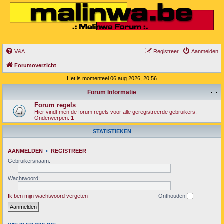
V&A
Registreer
Aanmelden
Forumoverzicht
Het is momenteel 06 aug 2026, 20:56
Forum Informatie
Forum regels
Hier vindt men de forum regels voor alle geregistreerde gebruikers.
Onderwerpen:
1
STATISTIEKEN
AANMELDEN
•
REGISTREER
Gebruikersnaam:
Wachtwoord:
Ik ben mijn wachtwoord vergeten
Onthouden