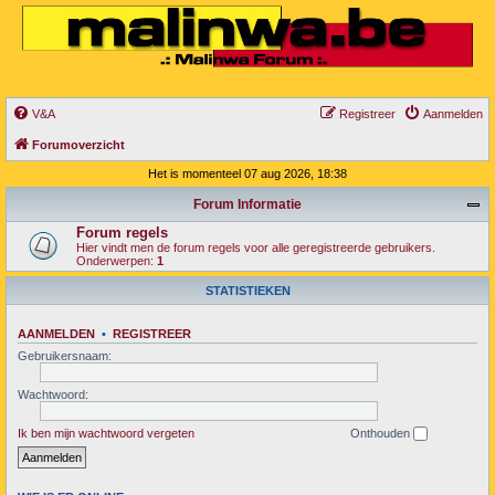
V&A
Registreer
Aanmelden
Forumoverzicht
Het is momenteel 07 aug 2026, 18:38
Forum Informatie
Forum regels
Hier vindt men de forum regels voor alle geregistreerde gebruikers.
Onderwerpen:
1
STATISTIEKEN
AANMELDEN
•
REGISTREER
Gebruikersnaam:
Wachtwoord:
Ik ben mijn wachtwoord vergeten
Onthouden