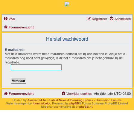
V&A
Registreer
Aanmelden
Forumoverzicht
Herstel wachtwoord
E-mailadres:
Met dit e-mailadres wordt het e-mailadres bedoeld dat bij ons bekend is. Als je het e-
mailadres nog nooit hebt gewijzigd, is dit het e-mailadres dat je hebt gebruikt bij de
registratie.
Forumoverzicht
Verwijder cookies
Alle tijden zijn
UTC+02:00
Hosted by
Aviation24.be - Latest News & Breaking Stories - Discussion Forums
Style developer by
forum tricolor
,
Powered by
phpBB
® Forum Software © phpBB Limited
Nederlandse vertaling door
phpBB.nl
.