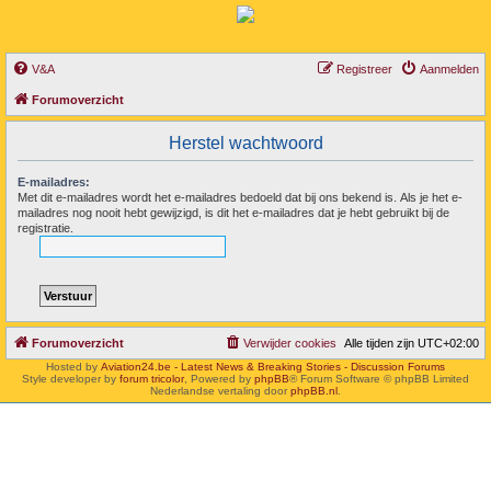
V&A
Registreer
Aanmelden
Forumoverzicht
Herstel wachtwoord
E-mailadres:
Met dit e-mailadres wordt het e-mailadres bedoeld dat bij ons bekend is. Als je het e-
mailadres nog nooit hebt gewijzigd, is dit het e-mailadres dat je hebt gebruikt bij de
registratie.
Forumoverzicht
Verwijder cookies
Alle tijden zijn
UTC+02:00
Hosted by
Aviation24.be - Latest News & Breaking Stories - Discussion Forums
Style developer by
forum tricolor
,
Powered by
phpBB
® Forum Software © phpBB Limited
Nederlandse vertaling door
phpBB.nl
.