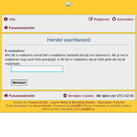
V&A
Registreer
Aanmelden
Forumoverzicht
Herstel wachtwoord
E-mailadres:
Met dit e-mailadres wordt het e-mailadres bedoeld dat bij ons bekend is. Als je het e-
mailadres nog nooit hebt gewijzigd, is dit het e-mailadres dat je hebt gebruikt bij de
registratie.
Forumoverzicht
Verwijder cookies
Alle tijden zijn
UTC+02:00
Hosted by
Aviation24.be - Latest News & Breaking Stories - Discussion Forums
Style developer by
forum tricolor
,
Powered by
phpBB
® Forum Software © phpBB Limited
Nederlandse vertaling door
phpBB.nl
.