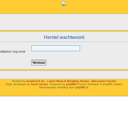
Herstel wachtwoord
mailadres nog nooit
Hosted by
Aviation24.be - Latest News & Breaking Stories - Discussion Forums
Style developer by
forum tricolor
,
Powered by
phpBB
® Forum Software © phpBB Limited
Nederlandse vertaling door
phpBB.nl
.