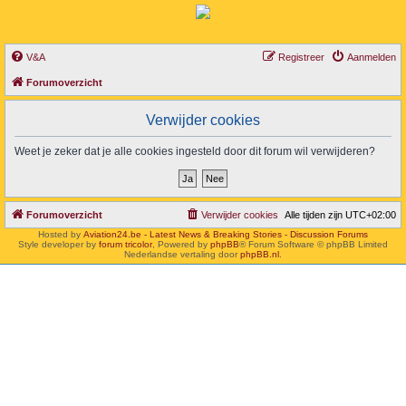
V&A
Registreer
Aanmelden
Forumoverzicht
Verwijder cookies
Weet je zeker dat je alle cookies ingesteld door dit forum wil verwijderen?
Forumoverzicht
Verwijder cookies
Alle tijden zijn
UTC+02:00
Hosted by
Aviation24.be - Latest News & Breaking Stories - Discussion Forums
Style developer by
forum tricolor
,
Powered by
phpBB
® Forum Software © phpBB Limited
Nederlandse vertaling door
phpBB.nl
.