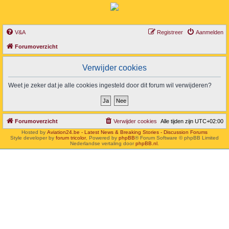
V&A
Registreer
Aanmelden
Forumoverzicht
Verwijder cookies
Weet je zeker dat je alle cookies ingesteld door dit forum wil verwijderen?
Forumoverzicht
Verwijder cookies
Alle tijden zijn
UTC+02:00
Hosted by
Aviation24.be - Latest News & Breaking Stories - Discussion Forums
Style developer by
forum tricolor
,
Powered by
phpBB
® Forum Software © phpBB Limited
Nederlandse vertaling door
phpBB.nl
.