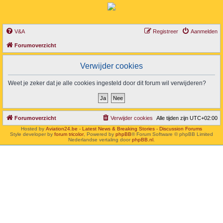
V&A
Registreer
Aanmelden
Forumoverzicht
Verwijder cookies
Weet je zeker dat je alle cookies ingesteld door dit forum wil verwijderen?
Forumoverzicht
Verwijder cookies
Alle tijden zijn
UTC+02:00
Hosted by
Aviation24.be - Latest News & Breaking Stories - Discussion Forums
Style developer by
forum tricolor
,
Powered by
phpBB
® Forum Software © phpBB Limited
Nederlandse vertaling door
phpBB.nl
.