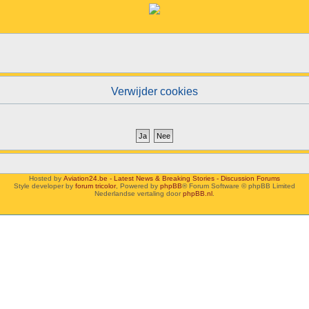
Verwijder cookies
Hosted by
Aviation24.be - Latest News & Breaking Stories - Discussion Forums
Style developer by
forum tricolor
,
Powered by
phpBB
® Forum Software © phpBB Limited
Nederlandse vertaling door
phpBB.nl
.