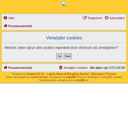
V&A
Registreer
Aanmelden
Forumoverzicht
Verwijder cookies
Weet je zeker dat je alle cookies ingesteld door dit forum wil verwijderen?
Forumoverzicht
Verwijder cookies
Alle tijden zijn
UTC+02:00
Hosted by
Aviation24.be - Latest News & Breaking Stories - Discussion Forums
Style developer by
forum tricolor
,
Powered by
phpBB
® Forum Software © phpBB Limited
Nederlandse vertaling door
phpBB.nl
.