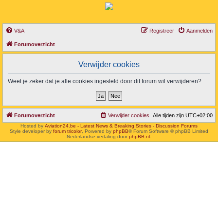
V&A
Registreer
Aanmelden
Forumoverzicht
Verwijder cookies
Weet je zeker dat je alle cookies ingesteld door dit forum wil verwijderen?
Forumoverzicht
Verwijder cookies
Alle tijden zijn
UTC+02:00
Hosted by
Aviation24.be - Latest News & Breaking Stories - Discussion Forums
Style developer by
forum tricolor
,
Powered by
phpBB
® Forum Software © phpBB Limited
Nederlandse vertaling door
phpBB.nl
.