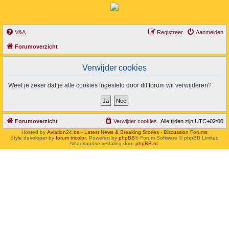
V&A
Registreer
Aanmelden
Forumoverzicht
Verwijder cookies
Weet je zeker dat je alle cookies ingesteld door dit forum wil verwijderen?
Forumoverzicht
Verwijder cookies
Alle tijden zijn
UTC+02:00
Hosted by
Aviation24.be - Latest News & Breaking Stories - Discussion Forums
Style developer by
forum tricolor
,
Powered by
phpBB
® Forum Software © phpBB Limited
Nederlandse vertaling door
phpBB.nl
.