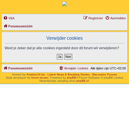
V&A
Registreer
Aanmelden
Forumoverzicht
Verwijder cookies
Weet je zeker dat je alle cookies ingesteld door dit forum wil verwijderen?
Forumoverzicht
Verwijder cookies
Alle tijden zijn
UTC+02:00
Hosted by
Aviation24.be - Latest News & Breaking Stories - Discussion Forums
Style developer by
forum tricolor
,
Powered by
phpBB
® Forum Software © phpBB Limited
Nederlandse vertaling door
phpBB.nl
.