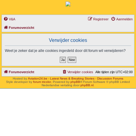
V&A
Registreer
Aanmelden
Forumoverzicht
Verwijder cookies
Weet je zeker dat je alle cookies ingesteld door dit forum wil verwijderen?
Forumoverzicht
Verwijder cookies
Alle tijden zijn
UTC+02:00
Hosted by
Aviation24.be - Latest News & Breaking Stories - Discussion Forums
Style developer by
forum tricolor
,
Powered by
phpBB
® Forum Software © phpBB Limited
Nederlandse vertaling door
phpBB.nl
.