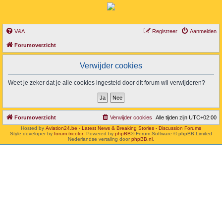
V&A
Registreer
Aanmelden
Forumoverzicht
Verwijder cookies
Weet je zeker dat je alle cookies ingesteld door dit forum wil verwijderen?
Forumoverzicht
Verwijder cookies
Alle tijden zijn
UTC+02:00
Hosted by
Aviation24.be - Latest News & Breaking Stories - Discussion Forums
Style developer by
forum tricolor
,
Powered by
phpBB
® Forum Software © phpBB Limited
Nederlandse vertaling door
phpBB.nl
.