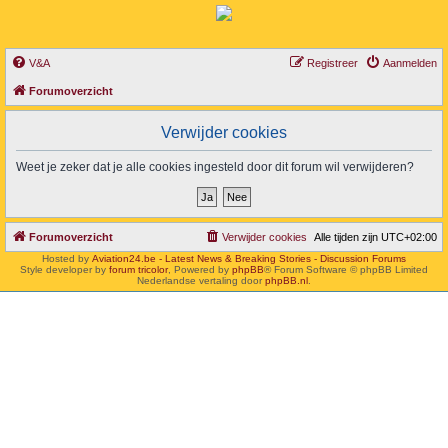
V&A
Registreer
Aanmelden
Forumoverzicht
Verwijder cookies
Weet je zeker dat je alle cookies ingesteld door dit forum wil verwijderen?
Forumoverzicht
Verwijder cookies
Alle tijden zijn
UTC+02:00
Hosted by
Aviation24.be - Latest News & Breaking Stories - Discussion Forums
Style developer by
forum tricolor
,
Powered by
phpBB
® Forum Software © phpBB Limited
Nederlandse vertaling door
phpBB.nl
.