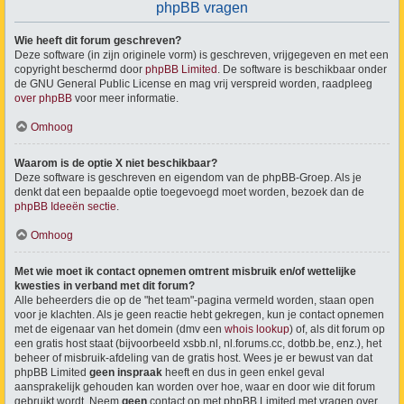
phpBB vragen
Wie heeft dit forum geschreven?
Deze software (in zijn originele vorm) is geschreven, vrijgegeven en met een
copyright beschermd door
phpBB Limited
. De software is beschikbaar onder
de GNU General Public License en mag vrij verspreid worden, raadpleeg
over phpBB
voor meer informatie.
Omhoog
Waarom is de optie X niet beschikbaar?
Deze software is geschreven en eigendom van de phpBB-Groep. Als je
denkt dat een bepaalde optie toegevoegd moet worden, bezoek dan de
phpBB Ideeën sectie
.
Omhoog
Met wie moet ik contact opnemen omtrent misbruik en/of wettelijke
kwesties in verband met dit forum?
Alle beheerders die op de "het team"-pagina vermeld worden, staan open
voor je klachten. Als je geen reactie hebt gekregen, kun je contact opnemen
met de eigenaar van het domein (dmv een
whois lookup
) of, als dit forum op
een gratis host staat (bijvoorbeeld xsbb.nl, nl.forums.cc, dotbb.be, enz.), het
beheer of misbruik-afdeling van de gratis host. Wees je er bewust van dat
phpBB Limited
geen inspraak
heeft en dus in geen enkel geval
aansprakelijk gehouden kan worden over hoe, waar en door wie dit forum
gebruikt wordt. Neem
geen
contact op met phpBB Limited met vragen over