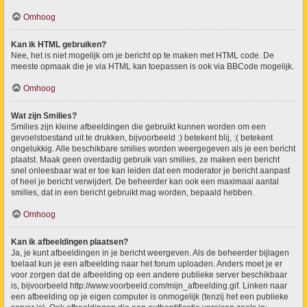
Omhoog
Kan ik HTML gebruiken?
Nee, het is niet mogelijk om je bericht op te maken met HTML code. De
meeste opmaak die je via HTML kan toepassen is ook via BBCode mogelijk.
Omhoog
Wat zijn Smilies?
Smilies zijn kleine afbeeldingen die gebruikt kunnen worden om een
gevoelstoestand uit te drukken, bijvoorbeeld :) betekent blij, :( betekent
ongelukkig. Alle beschikbare smilies worden weergegeven als je een bericht
plaatst. Maak geen overdadig gebruik van smilies, ze maken een bericht
snel onleesbaar wat er toe kan leiden dat een moderator je bericht aanpast
of heel je bericht verwijdert. De beheerder kan ook een maximaal aantal
smilies, dat in een bericht gebruikt mag worden, bepaald hebben.
Omhoog
Kan ik afbeeldingen plaatsen?
Ja, je kunt afbeeldingen in je bericht weergeven. Als de beheerder bijlagen
toelaat kun je een afbeelding naar het forum uploaden. Anders moet je er
voor zorgen dat de afbeelding op een andere publieke server beschikbaar
is, bijvoorbeeld http://www.voorbeeld.com/mijn_afbeelding.gif. Linken naar
een afbeelding op je eigen computer is onmogelijk (tenzij het een publieke