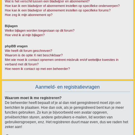
Wat is het verschil tussen een bladwijzer en abonnement?
Hoe kan ik een bladwijzer of abonnement instellen op specifieke onderwerpen?
Hoe kan ik een bladwijzer of abonnement instellen op specifieke forums?
Hoe zeg ik mijn abonnement op?
Bijlagen
Welke bijlagen worden toegestaan op dit forum?
Hoe vind ik al mijn bijlagen?
phpBB vragen
Wie heeft dit forum geschreven?
Waarom is de optie X niet beschikbaar?
Met wie moet ik contact opnemen omtrent misbruik en/of wettelijke kwesties in
verband met dit forum?
Hoe neem ik contact op met een beheerder?
Aanmeld- en registratievragen
Waarom moet ik me registreren?
De beheerder heeft bepaalt of je al dan niet geregistreerd moet zijn om
berichten te plaatsen. Hoe dan ook, als je geregistreerd bent kun je meer
functies gebruiken. Zo kun je bijvoorbeeld een avatar opgeven,
privéberichten sturen, andere gebruikers e-mailen, lid worden van
gebruikersgroepen, enz. Het registreren duurt maar even, dus we raden het
zeker aan!