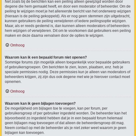
Net zoals bij de berichten kan een peiling alleen gewijzigd worden door
degene die hem gemaakt heeft, en door een moderator of beheerder. Om de
peiling te wijzigen moet je het allereerste bericht van het onderwerp wijzigen
(hieraan is de peiling gekoppeld). Als er nog geen stemmen zijn uitgebracht,
kunnen gebruikers de peiling verwijderen of iedere peilingsoptie wijzigen.
Maar, als er reeds gestemd is, dan kunnen alleen moderators of beheerders
hem wijzigen of verwijderen. Dit om te voorkomen dat gebruikers een peiling
maken en deze daarna vervalsen door de opties te wijzigen.
Omhoog
Waarom kan ik een bepaald forum niet openen?
Sommige forums zijn mogelijk alleen toegankelijk voor bepaalde gebruikers
of gebruikersgroepen. Om berichten te zien, lezen, plaatsen, enz. heb je
speciale permissies nodig. Deze permissies kun je alleen van moderators of
beheerders krijgen, zij zijn dus ook degene met wie je hierover contact moet
opnemen.
Omhoog
Waarom kan ik geen bijlagen toevoegen?
De mogelijkheid om bijlagen toe te voegen, kan per forum, per
gebruikersgroep of per gebruiker ingesteld worden. De beheerder kan het
bijvoorbeeld zo ingesteld hebben dat je in een bepaald forum helemaal
geen bijlagen mag toevoegen of dat alleen de beheerdersgroep dit mag.
Neem contact op met de beheerder als je niet zeker weet waarom je geen
bijlagen kan toevoegen.