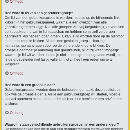
Omhoog
Hoe word ik lid van een gebruikersgroep?
Om lid van een gebruikersgroep te worden, moet je op de bijhorende link
klikken in het gebruikerspaneel, waarna je een overzicht van alle
gebruikersgroepen krijgt. Niet alle groepen zijn vrij toegankelijk, ze vereisen
een goedkeuring van je lidmaatschap en hebben soms zelf verborgen
gebruikers. Als het een open groep is, kan je lid worden door op de hiervoor
dienende knop te klikken. Als het een gesloten groep is, kan je je
lidmaatschap aanvragen door op de bijhorende knop te klikken. De
groepsleider moet je aanvraag dan goedkeuren, hij of zij vraagt mogelijk
waarom je lid wil worden. Indien je niet tot een groep toegelaten wordt, moet
je de groepsleider niet lastig vallen, hij of zij heeft een reden om je te
weigeren.
Omhoog
Hoe word ik een groepsleider?
Gebruikersgroepen worden door de beheerder gemaakt, deze beslist dus
ook wie de groepsleider is. Als je een gebruikersgroep wil starten, moet je
contact opnemen met de beheerder, dit kan door hem/haar een privébericht
te sturen.
Omhoog
Waarom staan verschillende gebruikersgroepen in een andere kleur?
De beheerder kan een kleur aan een gebruikersgroep toegewezen hebben,