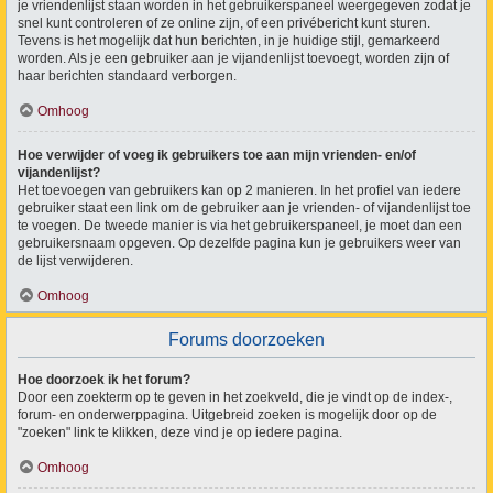
je vriendenlijst staan worden in het gebruikerspaneel weergegeven zodat je
snel kunt controleren of ze online zijn, of een privébericht kunt sturen.
Tevens is het mogelijk dat hun berichten, in je huidige stijl, gemarkeerd
worden. Als je een gebruiker aan je vijandenlijst toevoegt, worden zijn of
haar berichten standaard verborgen.
Omhoog
Hoe verwijder of voeg ik gebruikers toe aan mijn vrienden- en/of
vijandenlijst?
Het toevoegen van gebruikers kan op 2 manieren. In het profiel van iedere
gebruiker staat een link om de gebruiker aan je vrienden- of vijandenlijst toe
te voegen. De tweede manier is via het gebruikerspaneel, je moet dan een
gebruikersnaam opgeven. Op dezelfde pagina kun je gebruikers weer van
de lijst verwijderen.
Omhoog
Forums doorzoeken
Hoe doorzoek ik het forum?
Door een zoekterm op te geven in het zoekveld, die je vindt op de index-,
forum- en onderwerppagina. Uitgebreid zoeken is mogelijk door op de
"zoeken" link te klikken, deze vind je op iedere pagina.
Omhoog