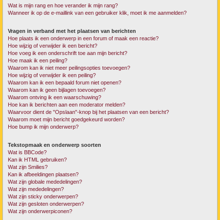
Wat is mijn rang en hoe verander ik mijn rang?
Wanneer ik op de e-maillink van een gebruiker klik, moet ik me aanmelden?
Vragen in verband met het plaatsen van berichten
Hoe plaats ik een onderwerp in een forum of maak een reactie?
Hoe wijzig of verwijder ik een bericht?
Hoe voeg ik een onderschrift toe aan mijn bericht?
Hoe maak ik een peiling?
Waarom kan ik niet meer peilingsopties toevoegen?
Hoe wijzig of verwijder ik een peiling?
Waarom kan ik een bepaald forum niet openen?
Waarom kan ik geen bijlagen toevoegen?
Waarom ontving ik een waarschuwing?
Hoe kan ik berichten aan een moderator melden?
Waarvoor dient de "Opslaan"-knop bij het plaatsen van een bericht?
Waarom moet mijn bericht goedgekeurd worden?
Hoe bump ik mijn onderwerp?
Tekstopmaak en onderwerp soorten
Wat is BBCode?
Kan ik HTML gebruiken?
Wat zijn Smilies?
Kan ik afbeeldingen plaatsen?
Wat zijn globale mededelingen?
Wat zijn mededelingen?
Wat zijn sticky onderwerpen?
Wat zijn gesloten onderwerpen?
Wat zijn onderwerpiconen?