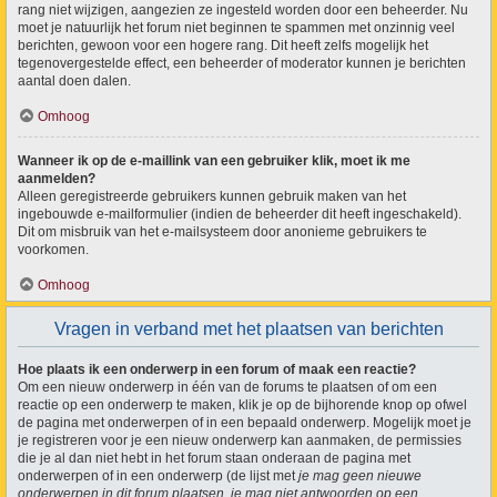
rang niet wijzigen, aangezien ze ingesteld worden door een beheerder. Nu
moet je natuurlijk het forum niet beginnen te spammen met onzinnig veel
berichten, gewoon voor een hogere rang. Dit heeft zelfs mogelijk het
tegenovergestelde effect, een beheerder of moderator kunnen je berichten
aantal doen dalen.
Omhoog
Wanneer ik op de e-maillink van een gebruiker klik, moet ik me
aanmelden?
Alleen geregistreerde gebruikers kunnen gebruik maken van het
ingebouwde e-mailformulier (indien de beheerder dit heeft ingeschakeld).
Dit om misbruik van het e-mailsysteem door anonieme gebruikers te
voorkomen.
Omhoog
Vragen in verband met het plaatsen van berichten
Hoe plaats ik een onderwerp in een forum of maak een reactie?
Om een nieuw onderwerp in één van de forums te plaatsen of om een
reactie op een onderwerp te maken, klik je op de bijhorende knop op ofwel
de pagina met onderwerpen of in een bepaald onderwerp. Mogelijk moet je
je registreren voor je een nieuw onderwerp kan aanmaken, de permissies
die je al dan niet hebt in het forum staan onderaan de pagina met
onderwerpen of in een onderwerp (de lijst met
je mag geen nieuwe
onderwerpen in dit forum plaatsen, je mag niet antwoorden op een