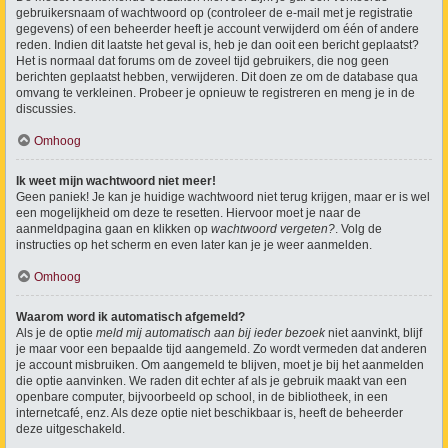
gebruikersnaam of wachtwoord op (controleer de e-mail met je registratie
gegevens) of een beheerder heeft je account verwijderd om één of andere
reden. Indien dit laatste het geval is, heb je dan ooit een bericht geplaatst?
Het is normaal dat forums om de zoveel tijd gebruikers, die nog geen
berichten geplaatst hebben, verwijderen. Dit doen ze om de database qua
omvang te verkleinen. Probeer je opnieuw te registreren en meng je in de
discussies.
Omhoog
Ik weet mijn wachtwoord niet meer!
Geen paniek! Je kan je huidige wachtwoord niet terug krijgen, maar er is wel
een mogelijkheid om deze te resetten. Hiervoor moet je naar de
aanmeldpagina gaan en klikken op
wachtwoord vergeten?
. Volg de
instructies op het scherm en even later kan je je weer aanmelden.
Omhoog
Waarom word ik automatisch afgemeld?
Als je de optie
meld mij automatisch aan bij ieder bezoek
niet aanvinkt, blijf
je maar voor een bepaalde tijd aangemeld. Zo wordt vermeden dat anderen
je account misbruiken. Om aangemeld te blijven, moet je bij het aanmelden
die optie aanvinken. We raden dit echter af als je gebruik maakt van een
openbare computer, bijvoorbeeld op school, in de bibliotheek, in een
internetcafé, enz. Als deze optie niet beschikbaar is, heeft de beheerder
deze uitgeschakeld.