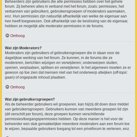
Beheerders zijn gebruikers die alle permissies hebben over het gehele
forum. Zij beheren alles in verband met het forum, zoals: permissies, het
verbannen van gebruikers, gebruikersgroepen of moderators aanmaken,
enz. Hun permissies zijn natuurlijk afhankelijk van welke de eigenaar aan
hen heeft toegewezen. Ook afhankelijk van de beslissing van de eigenaar,
hebben ze mogelijk alle moderator permissies in de forums.
Omhoog
Wat zijn Moderators?
Moderators zijn gebruikers of gebruikersgroepen die in staan voor de
dagelijkse werking van het forum. Ze kunnen, in de forums die ze
modereren, berichten wijzigen en verwijderen; onderwerpen sluiten,
openen, verplaatsen, splitsen en verwijderen. In het algemeen moeten ze er
gewoon op toe zien dat mensen niet van het onderwerp afwijken (
off-topic
gaan) of ongepaste inhoud plaatsen.
Omhoog
Wat zijn gebruikersgroepen?
Als de beheerder gebruikers wil groeperen, kan hij/zij dit doen door middel
van gebruikersgroepen. Gebruikers kunnen van meerdere groepen lid zijn
(dit verschilt per forum), deze groepen kunnen verschillende
permissies/toegangspermissies hebben. Op deze manier is het voor de
beheerder een stuk gemakkelijker meerdere moderators aan een forum toe
te wijzen, bepaalde gebruikers toegang tot een privéforum te verlenen, enz.