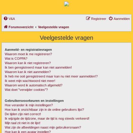
V&A
Registreer
Aanmelden
Forumoverzicht
Veelgestelde vragen
Veelgestelde vragen
Aanmeld- en registratievragen
Waarom moet ik me registreren?
Wat is COPPA?
Waarom kan ik niet registreren?
Ik ben geregistreerd maar kan niet aanmelden!
Waarom kan ik niet aanmelden?
Ik heb me ooit geregistreerd maar kan nu niet meer aanmelden!?
Ik weet mijn wachtwoord niet meer!
Waarom word ik automatisch afgemeld?
Wat doet "verwijder cookies"?
Gebruikersvoorkeuren en instellingen
Hoe verander ik mijn instellingen?
Hoe kan ik onzichtbaar zijn in de online gebruikers lijst?
De tijden zijn niet correct!
Ik wijzigde de tijdzone, maar de tijd is nog steeds verkeerd!
Mijn taal zit niet in de lijst!
Wat zijn de afbeeldingen naast mijn gebruikersnaam?
Hoe kan ik een avatar instellen?