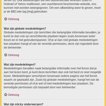
server is). Ook afbeeldingen die een authentificatie vereisen zoals in:
Hotmail of Yahoo mailboxen, een wachtwoord beschermde website, enz.
kunnen niet worden weergegeven. Om een afbeelding weer te geven, moet
je de BBCode tag [img] gebruiken.
Omhoog
Wat zijn globale mededelingen?
Globale mededelingen zijn berichten die belangrijke informatie bevatten, je
komt ze dan ook op verschillende plaatsen tegen zoals bovenaan ieder
forum en in het gebruikerspaneel. Of je al dan niet globale mededelingen
kan plaatsen hangt af van de vereiste permissies, deze zijn ingesteld door
de beheerder.
Omhoog
Wat zijn mededelingen?
Mededelingen bevatten vaak belangrijke informatie over het forum dat je
aan het lezen bent, je kunt deze berichten dan ook het best zo snel mogelijk
lezen. Mededelingen verschijnen bovenaan iedere pagina van het forum
waarin ze geplaatst zijn. Zoals bij globale mededelingen, hangt het van de
vereiste permissies af of je wel of niet mededelingen kan plaatsen. De
benodigde permissies zijn bepaald door een beheerder.
Omhoog
Wat zijn sticky onderwerpen?