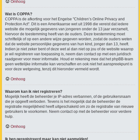
Omhoog
Wat is COPPA?
COPPA is de afkorting voor het Engelse "Children’s Online Privacy and
Protection Act". Dit is een Amerikaanse wet uit 1998 die vereist dat iedere
website die mogelijk gegevens van jongeren onder de 13 jaar verzamelt,
hiervoor de toestemming heeft van de ouders. Deze toestemming moet
schriftelijk of op een andere wijze gegeven worden, zodat de ouders weten
dat de website persoonlijke gegevens van hun kind, jonger dan 13, heeft.
Indien je niet zeker bent of deze wet al dan niet op jou of de website waarop
je wil registreren van toepassing is, neem dan contact op met een juridisch
raadgever voor meer informatie. Houd er rekening mee dat het phpBB-team
geen wettelijke informatie kan verschaffen en ook niet het aanspreekpunt is
voor deze wetgeving, tenzij dit hieronder vermeld wordt.
Omhoog
Waarom kan ik niet registreren?
Mogelijk heeft de beheerder je IP-adres verbannen, of de gebruikersnaam
die je opgeeft verboden. Tevens is het mogelijk dat de beheerder de
registratie mogelijkheid heeft uitgeschakeld om zo de registratie van nieuwe
gebruikers te voorkomen. Neem contact op met de beheerder voor verdere
hulp.
Omhoog
Ik ben geregistreerd maar kan niet aanmelden!