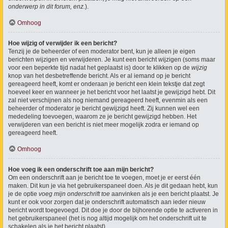
onderwerp in dit forum, enz.
).
Omhoog
Hoe wijzig of verwijder ik een bericht?
Tenzij je de beheerder of een moderator bent, kun je alleen je eigen
berichten wijzigen en verwijderen. Je kunt een bericht wijzigen (soms maar
voor een beperkte tijd nadat het geplaatst is) door te klikken op de
wijzig
knop van het desbetreffende bericht. Als er al iemand op je bericht
gereageerd heeft, komt er onderaan je bericht een klein tekstje dat zegt
hoeveel keer en wanneer je het bericht voor het laatst je gewijzigd hebt. Dit
zal niet verschijnen als nog niemand gereageerd heeft, evenmin als een
beheerder of moderator je bericht gewijzigd heeft. Zij kunnen wel een
mededeling toevoegen, waarom ze je bericht gewijzigd hebben. Het
verwijderen van een bericht is niet meer mogelijk zodra er iemand op
gereageerd heeft.
Omhoog
Hoe voeg ik een onderschrift toe aan mijn bericht?
Om een onderschrift aan je bericht toe te voegen, moet je er eerst één
maken. Dit kun je via het gebruikerspaneel doen. Als je dit gedaan hebt, kun
je de optie
voeg mijn onderschrift toe
aanvinken als je een bericht plaatst. Je
kunt er ook voor zorgen dat je onderschrift automatisch aan ieder nieuw
bericht wordt toegevoegd. Dit doe je door de bijhorende optie te activeren in
het gebruikerspaneel (het is nog altijd mogelijk om het onderschrift uit te
schakelen als je het bericht plaatst).