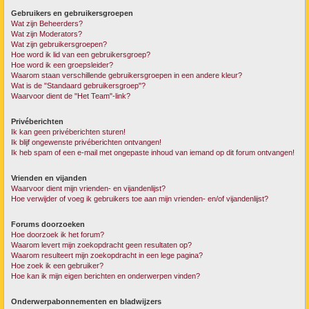
Gebruikers en gebruikersgroepen
Wat zijn Beheerders?
Wat zijn Moderators?
Wat zijn gebruikersgroepen?
Hoe word ik lid van een gebruikersgroep?
Hoe word ik een groepsleider?
Waarom staan verschillende gebruikersgroepen in een andere kleur?
Wat is de "Standaard gebruikersgroep"?
Waarvoor dient de "Het Team"-link?
Privéberichten
Ik kan geen privéberichten sturen!
Ik blijf ongewenste privéberichten ontvangen!
Ik heb spam of een e-mail met ongepaste inhoud van iemand op dit forum ontvangen!
Vrienden en vijanden
Waarvoor dient mijn vrienden- en vijandenlijst?
Hoe verwijder of voeg ik gebruikers toe aan mijn vrienden- en/of vijandenlijst?
Forums doorzoeken
Hoe doorzoek ik het forum?
Waarom levert mijn zoekopdracht geen resultaten op?
Waarom resulteert mijn zoekopdracht in een lege pagina?
Hoe zoek ik een gebruiker?
Hoe kan ik mijn eigen berichten en onderwerpen vinden?
Onderwerpabonnementen en bladwijzers