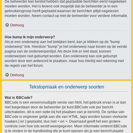
De beheerder kan beslist hebben dat geplaatste berichten eerst nagekeken
moeten worden. Het is tevens ook mogelijk dat de beheerder je in een
gebruikersgroep heeft geplaatst waarvan de berichten altijd nagelezen
moeten worden. Neem contact op met de beheerder voor verdere informatie.
Omhoog
Hoe bump ik mijn onderwerp?
Als je een onderwerp aan het bekijken bent, kan je klikken op de "bump
onderwerp" link. Hierdoor "bump" je het onderwerp naar boven op de eerste
pagina van de onderwerpenlijst. Als deze link er niet staat, kunnen
onderwerpen niet gebumpt worden. Een onderwerp kan ook gebumpt
worden door een antwoord te plaatsen, maar hou hierbij wel rekening met
de regels van het forum.
Omhoog
Tekstopmaak en onderwerp soorten
Wat is BBCode?
BBCode is een vereenvoudigde versie van html, het gebruik ervan is al dan
niet toegestaan door de beheerder (je kunt BBCode ook per bericht
uitschakelen, dit is een optie bij het plaatsen van je bericht). De syntax van
BBCode is ongeveer gelijk aan die van HTML, tags worden tussen vierkante
haakjes [ en ] geplaatst, dus niet < en >. Daarnaast geeft het een grotere
controle over hoe iets wordt weergegeven. Meer informatie omtrent BBCode
is te vinden in de handleiding die je kunt openen als je een bericht plaatst.