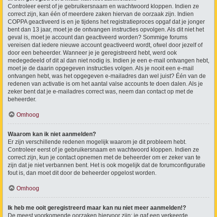
Controleer eerst of je gebruikersnaam en wachtwoord kloppen. Indien ze
correct zijn, kan één of meerdere zaken hiervan de oorzaak zijn. Indien
COPPA geactiveerd is en je tijdens het registratieproces opgaf dat je jonger
bent dan 13 jaar, moet je de ontvangen instructies opvolgen. Als dit niet het
geval is, moet je account dan geactiveerd worden? Sommige forums
vereisen dat iedere nieuwe account geactiveerd wordt, ofwel door jezelf of
door een beheerder. Wanneer je je geregistreerd hebt, werd ook
medegedeeld of dit al dan niet nodig is. Indien je een e-mail ontvangen hebt,
moet je de daarin opgegeven instructies volgen. Als je nooit een e-mail
ontvangen hebt, was het opgegeven e-mailadres dan wel juist? Één van de
redenen van activatie is om het aantal valse accounts te doen dalen. Als je
zeker bent dat je e-mailadres correct was, neem dan contact op met de
beheerder.
Omhoog
Waarom kan ik niet aanmelden?
Er zijn verschillende redenen mogelijk waarom je dit probleem hebt.
Controleer eerst of je gebruikersnaam en wachtwoord kloppen. Indien ze
correct zijn, kun je contact opnemen met de beheerder om er zeker van te
zijn dat je niet verbannen bent. Het is ook mogelijk dat de forumconfiguratie
fout is, dan moet dit door de beheerder opgelost worden.
Omhoog
Ik heb me ooit geregistreerd maar kan nu niet meer aanmelden!?
De meest voorkomende oorzaken hiervoor zijn: je gaf een verkeerde