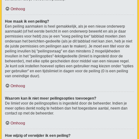
Omhoog
Hoe maak ik een peiling?
Een peiling aanmaken is heel gemakkelijk, als je een nieuw onderwerp
aanmaakt (of het eerste bericht in een onderwerp bewerkt en als je daar
permissies voor hebt) zou je een "voeg peiling toe" tabblad moeten zien
onderaan het berichten-gedeelte (als je dit tabblad niet kan zien, heb je niet
de juiste permissies om peilingen aan te maken). Je moet een titel voor de
peiling invullen bij "peilingsvraag" en dan minstens 2 mogelijkheden
invullen in het "peilingopties"-tekstgedeelte (limiet is ingesteld door de
beheerder), met elke optie gescheiden door middel van een nieuwe regel.
Je kunt ook instellen hoeveel opties een gebruiker mag kiezen onder "opties
per gebruiker" en een tijdslimiet in dagen voor de peiling (0 is een peiling
van oneindige duur).
Omhoog
Waarom kan ik niet meer peilingsopties toevoegen?
De limiet voor de peilingsopties is ingesteld door de beheerder. Indien je
meer opties denkt nodig te hebben dan het toegestane aantal, neem dan
contact op met de beheerder.
Omhoog
Hoe wijzig of verwijder ik een peiling?