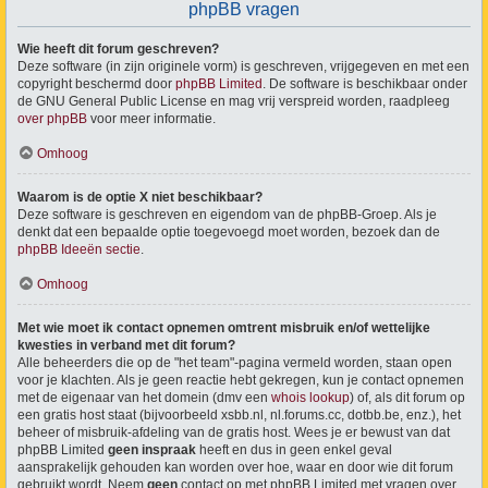
phpBB vragen
Wie heeft dit forum geschreven?
Deze software (in zijn originele vorm) is geschreven, vrijgegeven en met een
copyright beschermd door
phpBB Limited
. De software is beschikbaar onder
de GNU General Public License en mag vrij verspreid worden, raadpleeg
over phpBB
voor meer informatie.
Omhoog
Waarom is de optie X niet beschikbaar?
Deze software is geschreven en eigendom van de phpBB-Groep. Als je
denkt dat een bepaalde optie toegevoegd moet worden, bezoek dan de
phpBB Ideeën sectie
.
Omhoog
Met wie moet ik contact opnemen omtrent misbruik en/of wettelijke
kwesties in verband met dit forum?
Alle beheerders die op de "het team"-pagina vermeld worden, staan open
voor je klachten. Als je geen reactie hebt gekregen, kun je contact opnemen
met de eigenaar van het domein (dmv een
whois lookup
) of, als dit forum op
een gratis host staat (bijvoorbeeld xsbb.nl, nl.forums.cc, dotbb.be, enz.), het
beheer of misbruik-afdeling van de gratis host. Wees je er bewust van dat
phpBB Limited
geen inspraak
heeft en dus in geen enkel geval
aansprakelijk gehouden kan worden over hoe, waar en door wie dit forum
gebruikt wordt. Neem
geen
contact op met phpBB Limited met vragen over