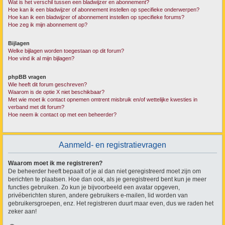
Wat is het verschil tussen een bladwijzer en abonnement?
Hoe kan ik een bladwijzer of abonnement instellen op specifieke onderwerpen?
Hoe kan ik een bladwijzer of abonnement instellen op specifieke forums?
Hoe zeg ik mijn abonnement op?
Bijlagen
Welke bijlagen worden toegestaan op dit forum?
Hoe vind ik al mijn bijlagen?
phpBB vragen
Wie heeft dit forum geschreven?
Waarom is de optie X niet beschikbaar?
Met wie moet ik contact opnemen omtrent misbruik en/of wettelijke kwesties in
verband met dit forum?
Hoe neem ik contact op met een beheerder?
Aanmeld- en registratievragen
Waarom moet ik me registreren?
De beheerder heeft bepaalt of je al dan niet geregistreerd moet zijn om
berichten te plaatsen. Hoe dan ook, als je geregistreerd bent kun je meer
functies gebruiken. Zo kun je bijvoorbeeld een avatar opgeven,
privéberichten sturen, andere gebruikers e-mailen, lid worden van
gebruikersgroepen, enz. Het registreren duurt maar even, dus we raden het
zeker aan!