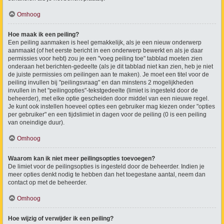
Omhoog
Hoe maak ik een peiling?
Een peiling aanmaken is heel gemakkelijk, als je een nieuw onderwerp
aanmaakt (of het eerste bericht in een onderwerp bewerkt en als je daar
permissies voor hebt) zou je een "voeg peiling toe" tabblad moeten zien
onderaan het berichten-gedeelte (als je dit tabblad niet kan zien, heb je niet
de juiste permissies om peilingen aan te maken). Je moet een titel voor de
peiling invullen bij "peilingsvraag" en dan minstens 2 mogelijkheden
invullen in het "peilingopties"-tekstgedeelte (limiet is ingesteld door de
beheerder), met elke optie gescheiden door middel van een nieuwe regel.
Je kunt ook instellen hoeveel opties een gebruiker mag kiezen onder "opties
per gebruiker" en een tijdslimiet in dagen voor de peiling (0 is een peiling
van oneindige duur).
Omhoog
Waarom kan ik niet meer peilingsopties toevoegen?
De limiet voor de peilingsopties is ingesteld door de beheerder. Indien je
meer opties denkt nodig te hebben dan het toegestane aantal, neem dan
contact op met de beheerder.
Omhoog
Hoe wijzig of verwijder ik een peiling?