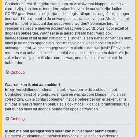
Controleer eerst of je gebruikersnaam en wachtwoord kloppen. Indien ze
correct zijn, kan één of meerdere zaken hiervan de oorzaak zijn. Indien
COPPA geactiveerd is en je tijdens het registratieproces opgaf dat je jonger
bent dan 13 jaar, moet je de ontvangen instructies opvolgen. Als dit niet het
geval is, moet je account dan geactiveerd worden? Sommige forums
vereisen dat iedere nieuwe account geactiveerd wordt, ofwel door jezelf of
door een beheerder. Wanneer je je geregistreerd hebt, werd ook
medegedeeld of dit al dan niet nodig is. Indien je een e-mail ontvangen hebt,
moet je de daarin opgegeven instructies volgen. Als je nooit een e-mail
ontvangen hebt, was het opgegeven e-mailadres dan wel juist? Één van de
redenen van activatie is om het aantal valse accounts te doen dalen. Als je
zeker bent dat je e-mailadres correct was, neem dan contact op met de
beheerder.
Omhoog
Waarom kan ik niet aanmelden?
Er zijn verschillende redenen mogelijk waarom je dit probleem hebt.
Controleer eerst of je gebruikersnaam en wachtwoord kloppen. Indien ze
correct zijn, kun je contact opnemen met de beheerder om er zeker van te
zijn dat je niet verbannen bent. Het is ook mogelijk dat de forumconfiguratie
fout is, dan moet dit door de beheerder opgelost worden.
Omhoog
Ik heb me ooit geregistreerd maar kan nu niet meer aanmelden!?
De meest voorkomende oorzaken hiervoor zijn: je gaf een verkeerde