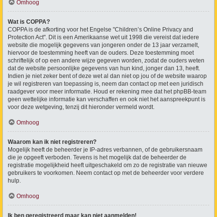
Omhoog
Wat is COPPA?
COPPA is de afkorting voor het Engelse "Children’s Online Privacy and
Protection Act". Dit is een Amerikaanse wet uit 1998 die vereist dat iedere
website die mogelijk gegevens van jongeren onder de 13 jaar verzamelt,
hiervoor de toestemming heeft van de ouders. Deze toestemming moet
schriftelijk of op een andere wijze gegeven worden, zodat de ouders weten
dat de website persoonlijke gegevens van hun kind, jonger dan 13, heeft.
Indien je niet zeker bent of deze wet al dan niet op jou of de website waarop
je wil registreren van toepassing is, neem dan contact op met een juridisch
raadgever voor meer informatie. Houd er rekening mee dat het phpBB-team
geen wettelijke informatie kan verschaffen en ook niet het aanspreekpunt is
voor deze wetgeving, tenzij dit hieronder vermeld wordt.
Omhoog
Waarom kan ik niet registreren?
Mogelijk heeft de beheerder je IP-adres verbannen, of de gebruikersnaam
die je opgeeft verboden. Tevens is het mogelijk dat de beheerder de
registratie mogelijkheid heeft uitgeschakeld om zo de registratie van nieuwe
gebruikers te voorkomen. Neem contact op met de beheerder voor verdere
hulp.
Omhoog
Ik ben geregistreerd maar kan niet aanmelden!