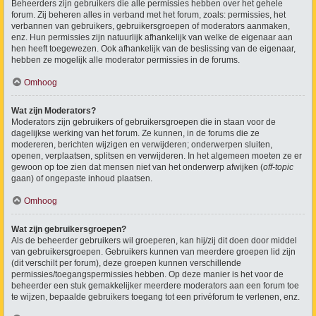
Beheerders zijn gebruikers die alle permissies hebben over het gehele
forum. Zij beheren alles in verband met het forum, zoals: permissies, het
verbannen van gebruikers, gebruikersgroepen of moderators aanmaken,
enz. Hun permissies zijn natuurlijk afhankelijk van welke de eigenaar aan
hen heeft toegewezen. Ook afhankelijk van de beslissing van de eigenaar,
hebben ze mogelijk alle moderator permissies in de forums.
Omhoog
Wat zijn Moderators?
Moderators zijn gebruikers of gebruikersgroepen die in staan voor de
dagelijkse werking van het forum. Ze kunnen, in de forums die ze
modereren, berichten wijzigen en verwijderen; onderwerpen sluiten,
openen, verplaatsen, splitsen en verwijderen. In het algemeen moeten ze er
gewoon op toe zien dat mensen niet van het onderwerp afwijken (
off-topic
gaan) of ongepaste inhoud plaatsen.
Omhoog
Wat zijn gebruikersgroepen?
Als de beheerder gebruikers wil groeperen, kan hij/zij dit doen door middel
van gebruikersgroepen. Gebruikers kunnen van meerdere groepen lid zijn
(dit verschilt per forum), deze groepen kunnen verschillende
permissies/toegangspermissies hebben. Op deze manier is het voor de
beheerder een stuk gemakkelijker meerdere moderators aan een forum toe
te wijzen, bepaalde gebruikers toegang tot een privéforum te verlenen, enz.