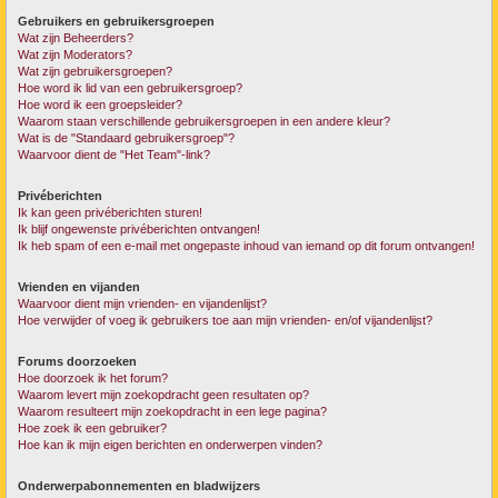
Gebruikers en gebruikersgroepen
Wat zijn Beheerders?
Wat zijn Moderators?
Wat zijn gebruikersgroepen?
Hoe word ik lid van een gebruikersgroep?
Hoe word ik een groepsleider?
Waarom staan verschillende gebruikersgroepen in een andere kleur?
Wat is de "Standaard gebruikersgroep"?
Waarvoor dient de "Het Team"-link?
Privéberichten
Ik kan geen privéberichten sturen!
Ik blijf ongewenste privéberichten ontvangen!
Ik heb spam of een e-mail met ongepaste inhoud van iemand op dit forum ontvangen!
Vrienden en vijanden
Waarvoor dient mijn vrienden- en vijandenlijst?
Hoe verwijder of voeg ik gebruikers toe aan mijn vrienden- en/of vijandenlijst?
Forums doorzoeken
Hoe doorzoek ik het forum?
Waarom levert mijn zoekopdracht geen resultaten op?
Waarom resulteert mijn zoekopdracht in een lege pagina?
Hoe zoek ik een gebruiker?
Hoe kan ik mijn eigen berichten en onderwerpen vinden?
Onderwerpabonnementen en bladwijzers