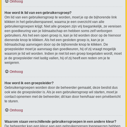
Omhoog
Hoe word ik lid van een gebruikersgroep?
Om lid van een gebruikersgroep te worden, moet je op de bijhorende link
klikken in het gebruikerspaneel, waarna je een overzicht van alle
gebruikersgroepen krijgt. Niet alle groepen zijn vrij toegankelijk, ze vereisen
een goedkeuring van je lidmaatschap en hebben soms zelf verborgen
gebruikers. Als het een open groep is, kan je lid worden door op de hiervoor
dienende knop te klikken. Als het een gesloten groep is, kan je je
lidmaatschap aanvragen door op de bijhorende knop te klikken. De
groepsleider moet je aanvraag dan goedkeuren, hij of zij vraagt mogelijk
waarom je lid wil worden. Indien je niet tot een groep toegelaten wordt, moet
je de groepsleider niet lastig vallen, hij of zij heeft een reden om je te
weigeren.
Omhoog
Hoe word ik een groepsleider?
Gebruikersgroepen worden door de beheerder gemaakt, deze beslist dus
ook wie de groepsleider is. Als je een gebruikersgroep wil starten, moet je
contact opnemen met de beheerder, dit kan door hem/haar een privébericht
te sturen.
Omhoog
Waarom staan verschillende gebruikersgroepen in een andere kleur?
De beheerder kan een kleur aan een gebruikersgroep toegewezen hebben,