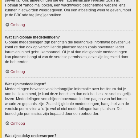
server is). Ook afbeeldingen die een authentificatie vereisen zoals in:
Hotmail of Yahoo mailboxen, een wachtwoord beschermde website, enz.
kunnen niet worden weergegeven. Om een afbeelding weer te geven, moet
je de BBCode tag [img] gebruiken.
Omhoog
Wat zijn globale mededelingen?
Globale mededelingen zijn berichten die belangrijke informatie bevatten, je
komt ze dan ook op verschillende plaatsen tegen zoals bovenaan ieder
forum en in het gebruikerspaneel. Of je al dan niet globale mededelingen
kan plaatsen hangt af van de vereiste permissies, deze zijn ingesteld door
de beheerder.
Omhoog
Wat zijn mededelingen?
Mededelingen bevatten vaak belangrijke informatie over het forum dat je
aan het lezen bent, je kunt deze berichten dan ook het best zo snel mogelijk
lezen. Mededelingen verschijnen bovenaan iedere pagina van het forum
waarin ze geplaatst zijn. Zoals bij globale mededelingen, hangt het van de
vereiste permissies af of je wel of niet mededelingen kan plaatsen. De
benodigde permissies zijn bepaald door een beheerder.
Omhoog
Wat zijn sticky onderwerpen?