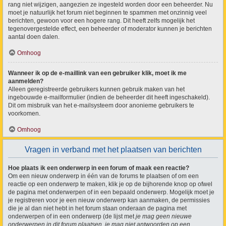
rang niet wijzigen, aangezien ze ingesteld worden door een beheerder. Nu
moet je natuurlijk het forum niet beginnen te spammen met onzinnig veel
berichten, gewoon voor een hogere rang. Dit heeft zelfs mogelijk het
tegenovergestelde effect, een beheerder of moderator kunnen je berichten
aantal doen dalen.
Omhoog
Wanneer ik op de e-maillink van een gebruiker klik, moet ik me
aanmelden?
Alleen geregistreerde gebruikers kunnen gebruik maken van het
ingebouwde e-mailformulier (indien de beheerder dit heeft ingeschakeld).
Dit om misbruik van het e-mailsysteem door anonieme gebruikers te
voorkomen.
Omhoog
Vragen in verband met het plaatsen van berichten
Hoe plaats ik een onderwerp in een forum of maak een reactie?
Om een nieuw onderwerp in één van de forums te plaatsen of om een
reactie op een onderwerp te maken, klik je op de bijhorende knop op ofwel
de pagina met onderwerpen of in een bepaald onderwerp. Mogelijk moet je
je registreren voor je een nieuw onderwerp kan aanmaken, de permissies
die je al dan niet hebt in het forum staan onderaan de pagina met
onderwerpen of in een onderwerp (de lijst met
je mag geen nieuwe
onderwerpen in dit forum plaatsen, je mag niet antwoorden op een