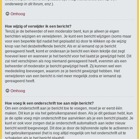
onderwerp in dit forum, enz.
).
Omhoog
Hoe wijzig of verwijder ik een bericht?
Tenzij je de beheerder of een moderator bent, kun je alleen je eigen
berichten wijzigen en verwijderen. Je kunt een bericht wijzigen (soms maar
voor een beperkte tijd nadat het geplaatst is) door te klikken op de
wijzig
knop van het desbetreffende bericht. Als er al iemand op je bericht
gereageerd heeft, komt er onderaan je bericht een klein tekstje dat zegt
hoeveel keer en wanneer je het bericht voor het laatst je gewijzigd hebt. Dit
zal niet verschijnen als nog niemand gereageerd heeft, evenmin als een
beheerder of moderator je bericht gewijzigd heeft. Zij kunnen wel een
mededeling toevoegen, waarom ze je bericht gewijzigd hebben. Het
verwijderen van een bericht is niet meer mogelijk zodra er iemand op
gereageerd heeft.
Omhoog
Hoe voeg ik een onderschrift toe aan mijn bericht?
Om een onderschrift aan je bericht toe te voegen, moet je er eerst één
maken. Dit kun je via het gebruikerspaneel doen. Als je dit gedaan hebt, kun
je de optie
voeg mijn onderschrift toe
aanvinken als je een bericht plaatst. Je
kunt er ook voor zorgen dat je onderschrift automatisch aan ieder nieuw
bericht wordt toegevoegd. Dit doe je door de bijhorende optie te activeren in
het gebruikerspaneel (het is nog altijd mogelijk om het onderschrift uit te
schakelen als je het bericht plaatst).