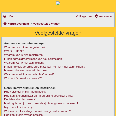
V&A
Registreer
Aanmelden
Forumoverzicht
Veelgestelde vragen
Veelgestelde vragen
Aanmeld- en registratievragen
Waarom moet ik me registreren?
Wat is COPPA?
Waarom kan ik niet registreren?
Ik ben geregistreerd maar kan niet aanmelden!
Waarom kan ik niet aanmelden?
Ik heb me ooit geregistreerd maar kan nu niet meer aanmelden!?
Ik weet mijn wachtwoord niet meer!
Waarom word ik automatisch afgemeld?
Wat doet "verwijder cookies"?
Gebruikersvoorkeuren en instellingen
Hoe verander ik mijn instellingen?
Hoe kan ik onzichtbaar zijn in de online gebruikers lijst?
De tijden zijn niet correct!
Ik wijzigde de tijdzone, maar de tijd is nog steeds verkeerd!
Mijn taal zit niet in de lijst!
Wat zijn de afbeeldingen naast mijn gebruikersnaam?
Hoe kan ik een avatar instellen?