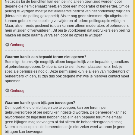
Net zoals bij de berichten kan een peiling alleen gewijzigd worden door
degene die hem gemaakt heeft, en door een moderator of beheerder. Om de
peiling te wijzigen moet je het allereerste bericht van het onderwerp wijzigen
(hieraan is de peiling gekoppeld). Als er nog geen stemmen zijn uitgebracht,
kunnen gebruikers de peiling verwijderen of iedere peilingsoptie wijzigen.
Maar, als er reeds gestemd is, dan kunnen alleen moderators of beheerders
hem wijzigen of verwijderen. Dit om te voorkomen dat gebruikers een peiling
maken en deze daarna vervalsen door de opties te wijzigen.
Omhoog
Waarom kan ik een bepaald forum niet openen?
Sommige forums zijn mogelijk alleen toegankelijk voor bepaalde gebruikers
of gebruikersgroepen. Om berichten te zien, lezen, plaatsen, enz. heb je
speciale permissies nodig. Deze permissies kun je alleen van moderators of
beheerders krijgen, zij zijn dus ook degene met wie je hierover contact moet
opnemen.
Omhoog
Waarom kan ik geen bijlagen toevoegen?
De mogelijkheid om bijlagen toe te voegen, kan per forum, per
gebruikersgroep of per gebruiker ingesteld worden. De beheerder kan het
bijvoorbeeld zo ingesteld hebben dat je in een bepaald forum helemaal
geen bijlagen mag toevoegen of dat alleen de beheerdersgroep dit mag.
Neem contact op met de beheerder als je niet zeker weet waarom je geen
bijlagen kan toevoegen.