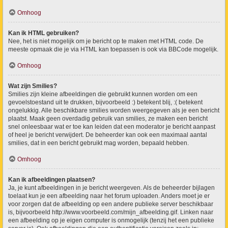
Omhoog
Kan ik HTML gebruiken?
Nee, het is niet mogelijk om je bericht op te maken met HTML code. De
meeste opmaak die je via HTML kan toepassen is ook via BBCode mogelijk.
Omhoog
Wat zijn Smilies?
Smilies zijn kleine afbeeldingen die gebruikt kunnen worden om een
gevoelstoestand uit te drukken, bijvoorbeeld :) betekent blij, :( betekent
ongelukkig. Alle beschikbare smilies worden weergegeven als je een bericht
plaatst. Maak geen overdadig gebruik van smilies, ze maken een bericht
snel onleesbaar wat er toe kan leiden dat een moderator je bericht aanpast
of heel je bericht verwijdert. De beheerder kan ook een maximaal aantal
smilies, dat in een bericht gebruikt mag worden, bepaald hebben.
Omhoog
Kan ik afbeeldingen plaatsen?
Ja, je kunt afbeeldingen in je bericht weergeven. Als de beheerder bijlagen
toelaat kun je een afbeelding naar het forum uploaden. Anders moet je er
voor zorgen dat de afbeelding op een andere publieke server beschikbaar
is, bijvoorbeeld http://www.voorbeeld.com/mijn_afbeelding.gif. Linken naar
een afbeelding op je eigen computer is onmogelijk (tenzij het een publieke