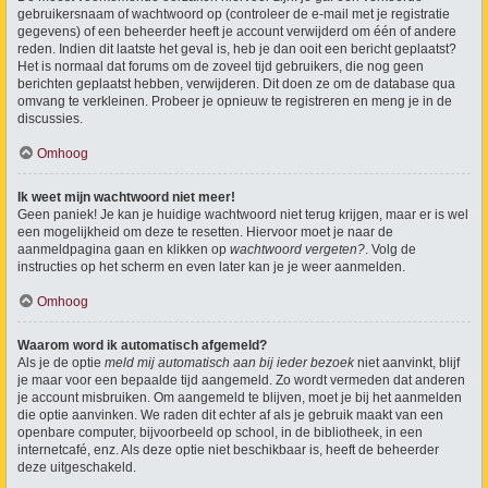
gebruikersnaam of wachtwoord op (controleer de e-mail met je registratie
gegevens) of een beheerder heeft je account verwijderd om één of andere
reden. Indien dit laatste het geval is, heb je dan ooit een bericht geplaatst?
Het is normaal dat forums om de zoveel tijd gebruikers, die nog geen
berichten geplaatst hebben, verwijderen. Dit doen ze om de database qua
omvang te verkleinen. Probeer je opnieuw te registreren en meng je in de
discussies.
Omhoog
Ik weet mijn wachtwoord niet meer!
Geen paniek! Je kan je huidige wachtwoord niet terug krijgen, maar er is wel
een mogelijkheid om deze te resetten. Hiervoor moet je naar de
aanmeldpagina gaan en klikken op
wachtwoord vergeten?
. Volg de
instructies op het scherm en even later kan je je weer aanmelden.
Omhoog
Waarom word ik automatisch afgemeld?
Als je de optie
meld mij automatisch aan bij ieder bezoek
niet aanvinkt, blijf
je maar voor een bepaalde tijd aangemeld. Zo wordt vermeden dat anderen
je account misbruiken. Om aangemeld te blijven, moet je bij het aanmelden
die optie aanvinken. We raden dit echter af als je gebruik maakt van een
openbare computer, bijvoorbeeld op school, in de bibliotheek, in een
internetcafé, enz. Als deze optie niet beschikbaar is, heeft de beheerder
deze uitgeschakeld.