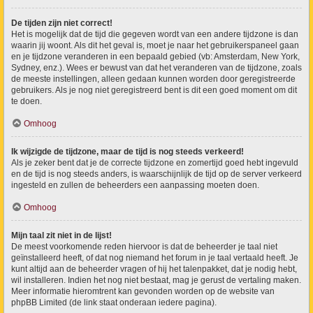
De tijden zijn niet correct!
Het is mogelijk dat de tijd die gegeven wordt van een andere tijdzone is dan
waarin jij woont. Als dit het geval is, moet je naar het gebruikerspaneel gaan
en je tijdzone veranderen in een bepaald gebied (vb: Amsterdam, New York,
Sydney, enz.). Wees er bewust van dat het veranderen van de tijdzone, zoals
de meeste instellingen, alleen gedaan kunnen worden door geregistreerde
gebruikers. Als je nog niet geregistreerd bent is dit een goed moment om dit
te doen.
Omhoog
Ik wijzigde de tijdzone, maar de tijd is nog steeds verkeerd!
Als je zeker bent dat je de correcte tijdzone en zomertijd goed hebt ingevuld
en de tijd is nog steeds anders, is waarschijnlijk de tijd op de server verkeerd
ingesteld en zullen de beheerders een aanpassing moeten doen.
Omhoog
Mijn taal zit niet in de lijst!
De meest voorkomende reden hiervoor is dat de beheerder je taal niet
geïnstalleerd heeft, of dat nog niemand het forum in je taal vertaald heeft. Je
kunt altijd aan de beheerder vragen of hij het talenpakket, dat je nodig hebt,
wil installeren. Indien het nog niet bestaat, mag je gerust de vertaling maken.
Meer informatie hieromtrent kan gevonden worden op de website van
phpBB Limited (de link staat onderaan iedere pagina).