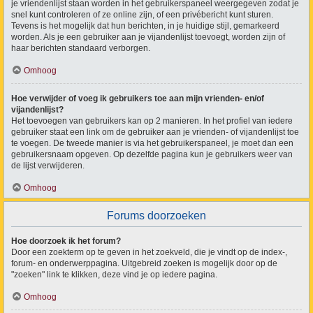
je vriendenlijst staan worden in het gebruikerspaneel weergegeven zodat je
snel kunt controleren of ze online zijn, of een privébericht kunt sturen.
Tevens is het mogelijk dat hun berichten, in je huidige stijl, gemarkeerd
worden. Als je een gebruiker aan je vijandenlijst toevoegt, worden zijn of
haar berichten standaard verborgen.
Omhoog
Hoe verwijder of voeg ik gebruikers toe aan mijn vrienden- en/of
vijandenlijst?
Het toevoegen van gebruikers kan op 2 manieren. In het profiel van iedere
gebruiker staat een link om de gebruiker aan je vrienden- of vijandenlijst toe
te voegen. De tweede manier is via het gebruikerspaneel, je moet dan een
gebruikersnaam opgeven. Op dezelfde pagina kun je gebruikers weer van
de lijst verwijderen.
Omhoog
Forums doorzoeken
Hoe doorzoek ik het forum?
Door een zoekterm op te geven in het zoekveld, die je vindt op de index-,
forum- en onderwerppagina. Uitgebreid zoeken is mogelijk door op de
"zoeken" link te klikken, deze vind je op iedere pagina.
Omhoog