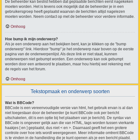
De beheerder kan beslist hebben dat geplaatste berichten eerst nagekeken
moeten worden. Het is tevens ook mogelijk dat de beheerder je in een
gebruikersgroep heeft geplaatst waarvan de berichten altijd nagelezen
moeten worden. Neem contact op met de beheerder voor verdere informatie.
Omhoog
Hoe bump ik mijn onderwerp?
Als je een onderwerp aan het bekijken bent, kan je klikken op de "bump
onderwerp" link. Hierdoor "bump" je het onderwerp naar boven op de eerste
pagina van de onderwerpenlijst. Als deze link er niet staat, kunnen
onderwerpen niet gebumpt worden. Een onderwerp kan ook gebumpt
worden door een antwoord te plaatsen, maar hou hierbij wel rekening met
de regels van het forum.
Omhoog
Tekstopmaak en onderwerp soorten
Wat is BBCode?
BBCode is een vereenvoudigde versie van html, het gebruik ervan is al dan
niet toegestaan door de beheerder (je kunt BBCode ook per bericht
uitschakelen, dit is een optie bij het plaatsen van je bericht). De syntax van
BBCode is ongeveer gelijk aan die van HTML, tags worden tussen vierkante
haakjes [ en ] geplaatst, dus niet < en >. Daarnaast geeft het een grotere
controle over hoe iets wordt weergegeven. Meer informatie omtrent BBCode
is te vinden in de handleiding die je kunt openen als je een bericht plaatst.