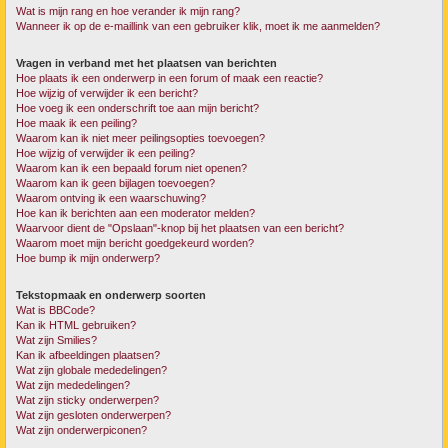
Wat is mijn rang en hoe verander ik mijn rang?
Wanneer ik op de e-maillink van een gebruiker klik, moet ik me aanmelden?
Vragen in verband met het plaatsen van berichten
Hoe plaats ik een onderwerp in een forum of maak een reactie?
Hoe wijzig of verwijder ik een bericht?
Hoe voeg ik een onderschrift toe aan mijn bericht?
Hoe maak ik een peiling?
Waarom kan ik niet meer peilingsopties toevoegen?
Hoe wijzig of verwijder ik een peiling?
Waarom kan ik een bepaald forum niet openen?
Waarom kan ik geen bijlagen toevoegen?
Waarom ontving ik een waarschuwing?
Hoe kan ik berichten aan een moderator melden?
Waarvoor dient de "Opslaan"-knop bij het plaatsen van een bericht?
Waarom moet mijn bericht goedgekeurd worden?
Hoe bump ik mijn onderwerp?
Tekstopmaak en onderwerp soorten
Wat is BBCode?
Kan ik HTML gebruiken?
Wat zijn Smilies?
Kan ik afbeeldingen plaatsen?
Wat zijn globale mededelingen?
Wat zijn mededelingen?
Wat zijn sticky onderwerpen?
Wat zijn gesloten onderwerpen?
Wat zijn onderwerpiconen?