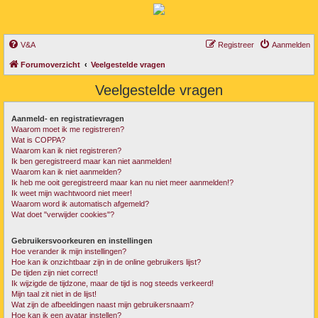
V&A
Registreer
Aanmelden
Forumoverzicht
Veelgestelde vragen
Veelgestelde vragen
Aanmeld- en registratievragen
Waarom moet ik me registreren?
Wat is COPPA?
Waarom kan ik niet registreren?
Ik ben geregistreerd maar kan niet aanmelden!
Waarom kan ik niet aanmelden?
Ik heb me ooit geregistreerd maar kan nu niet meer aanmelden!?
Ik weet mijn wachtwoord niet meer!
Waarom word ik automatisch afgemeld?
Wat doet "verwijder cookies"?
Gebruikersvoorkeuren en instellingen
Hoe verander ik mijn instellingen?
Hoe kan ik onzichtbaar zijn in de online gebruikers lijst?
De tijden zijn niet correct!
Ik wijzigde de tijdzone, maar de tijd is nog steeds verkeerd!
Mijn taal zit niet in de lijst!
Wat zijn de afbeeldingen naast mijn gebruikersnaam?
Hoe kan ik een avatar instellen?