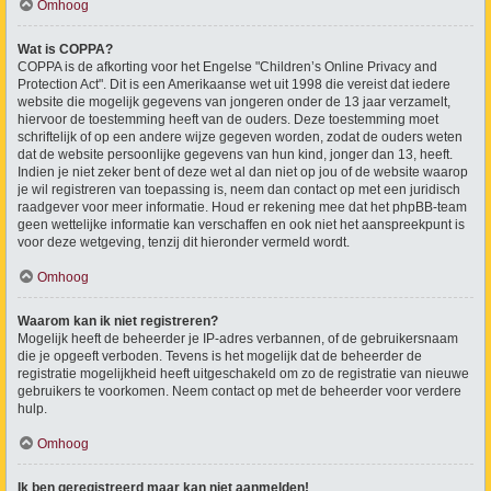
Omhoog
Wat is COPPA?
COPPA is de afkorting voor het Engelse "Children’s Online Privacy and
Protection Act". Dit is een Amerikaanse wet uit 1998 die vereist dat iedere
website die mogelijk gegevens van jongeren onder de 13 jaar verzamelt,
hiervoor de toestemming heeft van de ouders. Deze toestemming moet
schriftelijk of op een andere wijze gegeven worden, zodat de ouders weten
dat de website persoonlijke gegevens van hun kind, jonger dan 13, heeft.
Indien je niet zeker bent of deze wet al dan niet op jou of de website waarop
je wil registreren van toepassing is, neem dan contact op met een juridisch
raadgever voor meer informatie. Houd er rekening mee dat het phpBB-team
geen wettelijke informatie kan verschaffen en ook niet het aanspreekpunt is
voor deze wetgeving, tenzij dit hieronder vermeld wordt.
Omhoog
Waarom kan ik niet registreren?
Mogelijk heeft de beheerder je IP-adres verbannen, of de gebruikersnaam
die je opgeeft verboden. Tevens is het mogelijk dat de beheerder de
registratie mogelijkheid heeft uitgeschakeld om zo de registratie van nieuwe
gebruikers te voorkomen. Neem contact op met de beheerder voor verdere
hulp.
Omhoog
Ik ben geregistreerd maar kan niet aanmelden!