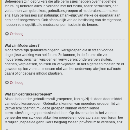
Beheerders zijn gebruikers die alle permissies hebben over het gehele
forum. Zij beheren alles in verband met het forum, zoals: permissies, het
verbannen van gebruikers, gebruikersgroepen of moderators aanmaken,
enz. Hun permissies zijn natuurlijk afhankelijk van welke de eigenaar aan
hen heeft toegewezen. Ook afhankelijk van de beslissing van de eigenaar,
hebben ze mogelijk alle moderator permissies in de forums.
Omhoog
Wat zijn Moderators?
Moderators zijn gebruikers of gebruikersgroepen die in staan voor de
dagelijkse werking van het forum. Ze kunnen, in de forums die ze
modereren, berichten wijzigen en verwijderen; onderwerpen sluiten,
openen, verplaatsen, splitsen en verwijderen. In het algemeen moeten ze er
gewoon op toe zien dat mensen niet van het onderwerp afwijken (
off-topic
gaan) of ongepaste inhoud plaatsen.
Omhoog
Wat zijn gebruikersgroepen?
Als de beheerder gebruikers wil groeperen, kan hij/zij dit doen door middel
van gebruikersgroepen. Gebruikers kunnen van meerdere groepen lid zijn
(dit verschilt per forum), deze groepen kunnen verschillende
permissies/toegangspermissies hebben. Op deze manier is het voor de
beheerder een stuk gemakkelijker meerdere moderators aan een forum toe
te wijzen, bepaalde gebruikers toegang tot een privéforum te verlenen, enz.