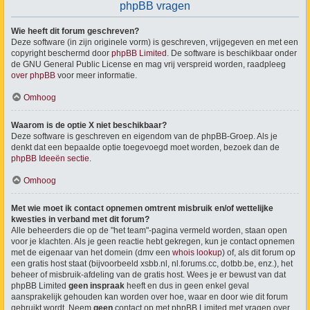
phpBB vragen
Wie heeft dit forum geschreven?
Deze software (in zijn originele vorm) is geschreven, vrijgegeven en met een
copyright beschermd door
phpBB Limited
. De software is beschikbaar onder
de GNU General Public License en mag vrij verspreid worden, raadpleeg
over phpBB
voor meer informatie.
Omhoog
Waarom is de optie X niet beschikbaar?
Deze software is geschreven en eigendom van de phpBB-Groep. Als je
denkt dat een bepaalde optie toegevoegd moet worden, bezoek dan de
phpBB Ideeën sectie
.
Omhoog
Met wie moet ik contact opnemen omtrent misbruik en/of wettelijke
kwesties in verband met dit forum?
Alle beheerders die op de "het team"-pagina vermeld worden, staan open
voor je klachten. Als je geen reactie hebt gekregen, kun je contact opnemen
met de eigenaar van het domein (dmv een
whois lookup
) of, als dit forum op
een gratis host staat (bijvoorbeeld xsbb.nl, nl.forums.cc, dotbb.be, enz.), het
beheer of misbruik-afdeling van de gratis host. Wees je er bewust van dat
phpBB Limited
geen inspraak
heeft en dus in geen enkel geval
aansprakelijk gehouden kan worden over hoe, waar en door wie dit forum
gebruikt wordt. Neem
geen
contact op met phpBB Limited met vragen over