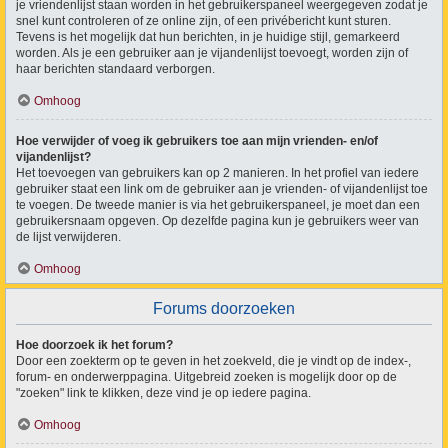
je vriendenlijst staan worden in het gebruikerspaneel weergegeven zodat je
snel kunt controleren of ze online zijn, of een privébericht kunt sturen.
Tevens is het mogelijk dat hun berichten, in je huidige stijl, gemarkeerd
worden. Als je een gebruiker aan je vijandenlijst toevoegt, worden zijn of
haar berichten standaard verborgen.
Omhoog
Hoe verwijder of voeg ik gebruikers toe aan mijn vrienden- en/of
vijandenlijst?
Het toevoegen van gebruikers kan op 2 manieren. In het profiel van iedere
gebruiker staat een link om de gebruiker aan je vrienden- of vijandenlijst toe
te voegen. De tweede manier is via het gebruikerspaneel, je moet dan een
gebruikersnaam opgeven. Op dezelfde pagina kun je gebruikers weer van
de lijst verwijderen.
Omhoog
Forums doorzoeken
Hoe doorzoek ik het forum?
Door een zoekterm op te geven in het zoekveld, die je vindt op de index-,
forum- en onderwerppagina. Uitgebreid zoeken is mogelijk door op de
"zoeken" link te klikken, deze vind je op iedere pagina.
Omhoog