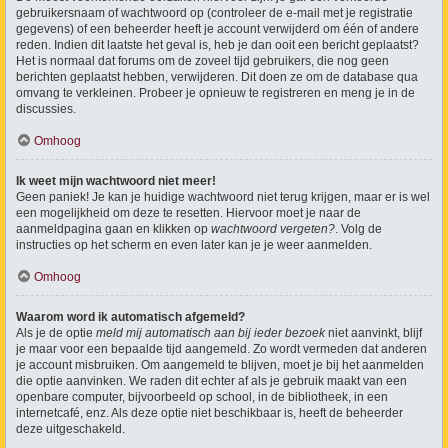
gebruikersnaam of wachtwoord op (controleer de e-mail met je registratie
gegevens) of een beheerder heeft je account verwijderd om één of andere
reden. Indien dit laatste het geval is, heb je dan ooit een bericht geplaatst?
Het is normaal dat forums om de zoveel tijd gebruikers, die nog geen
berichten geplaatst hebben, verwijderen. Dit doen ze om de database qua
omvang te verkleinen. Probeer je opnieuw te registreren en meng je in de
discussies.
Omhoog
Ik weet mijn wachtwoord niet meer!
Geen paniek! Je kan je huidige wachtwoord niet terug krijgen, maar er is wel
een mogelijkheid om deze te resetten. Hiervoor moet je naar de
aanmeldpagina gaan en klikken op
wachtwoord vergeten?
. Volg de
instructies op het scherm en even later kan je je weer aanmelden.
Omhoog
Waarom word ik automatisch afgemeld?
Als je de optie
meld mij automatisch aan bij ieder bezoek
niet aanvinkt, blijf
je maar voor een bepaalde tijd aangemeld. Zo wordt vermeden dat anderen
je account misbruiken. Om aangemeld te blijven, moet je bij het aanmelden
die optie aanvinken. We raden dit echter af als je gebruik maakt van een
openbare computer, bijvoorbeeld op school, in de bibliotheek, in een
internetcafé, enz. Als deze optie niet beschikbaar is, heeft de beheerder
deze uitgeschakeld.