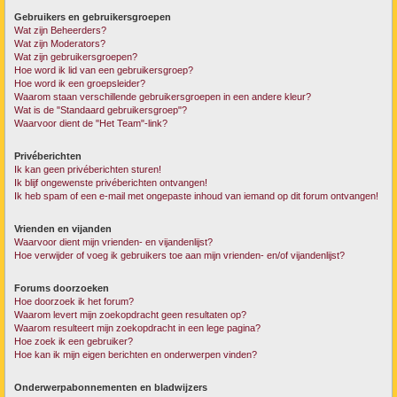
Gebruikers en gebruikersgroepen
Wat zijn Beheerders?
Wat zijn Moderators?
Wat zijn gebruikersgroepen?
Hoe word ik lid van een gebruikersgroep?
Hoe word ik een groepsleider?
Waarom staan verschillende gebruikersgroepen in een andere kleur?
Wat is de "Standaard gebruikersgroep"?
Waarvoor dient de "Het Team"-link?
Privéberichten
Ik kan geen privéberichten sturen!
Ik blijf ongewenste privéberichten ontvangen!
Ik heb spam of een e-mail met ongepaste inhoud van iemand op dit forum ontvangen!
Vrienden en vijanden
Waarvoor dient mijn vrienden- en vijandenlijst?
Hoe verwijder of voeg ik gebruikers toe aan mijn vrienden- en/of vijandenlijst?
Forums doorzoeken
Hoe doorzoek ik het forum?
Waarom levert mijn zoekopdracht geen resultaten op?
Waarom resulteert mijn zoekopdracht in een lege pagina?
Hoe zoek ik een gebruiker?
Hoe kan ik mijn eigen berichten en onderwerpen vinden?
Onderwerpabonnementen en bladwijzers