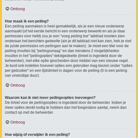
Omhoog
Hoe maak ik een peiling?
Een peiling aanmaken is heel gemakkelijk, als je een nieuw onderwerp
aanmaakt (of het eerste bericht in een onderwerp bewerkt en als je daar
permissies voor hebt) zou je een "voeg peiling toe" tabblad moeten zien
onderaan het berichten-gedeelte (als je dit tabblad niet kan zien, heb je niet
de juiste permissies om peilingen aan te maken). Je moet een titel voor de
peiling invullen bij "peilingsvraag" en dan minstens 2 mogelijkheden
invullen in het "peilingopties"-tekstgedeelte (limiet is ingesteld door de
beheerder), met elke optie gescheiden door middel van een nieuwe regel.
Je kunt ook instellen hoeveel opties een gebruiker mag kiezen onder "opties
per gebruiker" en een tijdslimiet in dagen voor de peiling (0 is een peiling
van oneindige duur).
Omhoog
Waarom kan ik niet meer peilingsopties toevoegen?
De limiet voor de peilingsopties is ingesteld door de beheerder. Indien je
meer opties denkt nodig te hebben dan het toegestane aantal, neem dan
contact op met de beheerder.
Omhoog
Hoe wijzig of verwijder ik een peiling?