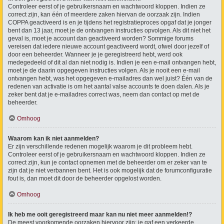
Controleer eerst of je gebruikersnaam en wachtwoord kloppen. Indien ze
correct zijn, kan één of meerdere zaken hiervan de oorzaak zijn. Indien
COPPA geactiveerd is en je tijdens het registratieproces opgaf dat je jonger
bent dan 13 jaar, moet je de ontvangen instructies opvolgen. Als dit niet het
geval is, moet je account dan geactiveerd worden? Sommige forums
vereisen dat iedere nieuwe account geactiveerd wordt, ofwel door jezelf of
door een beheerder. Wanneer je je geregistreerd hebt, werd ook
medegedeeld of dit al dan niet nodig is. Indien je een e-mail ontvangen hebt,
moet je de daarin opgegeven instructies volgen. Als je nooit een e-mail
ontvangen hebt, was het opgegeven e-mailadres dan wel juist? Één van de
redenen van activatie is om het aantal valse accounts te doen dalen. Als je
zeker bent dat je e-mailadres correct was, neem dan contact op met de
beheerder.
Omhoog
Waarom kan ik niet aanmelden?
Er zijn verschillende redenen mogelijk waarom je dit probleem hebt.
Controleer eerst of je gebruikersnaam en wachtwoord kloppen. Indien ze
correct zijn, kun je contact opnemen met de beheerder om er zeker van te
zijn dat je niet verbannen bent. Het is ook mogelijk dat de forumconfiguratie
fout is, dan moet dit door de beheerder opgelost worden.
Omhoog
Ik heb me ooit geregistreerd maar kan nu niet meer aanmelden!?
De meest voorkomende oorzaken hiervoor zijn: je gaf een verkeerde