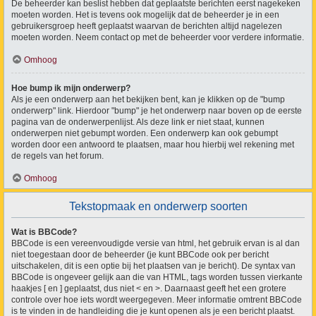
De beheerder kan beslist hebben dat geplaatste berichten eerst nagekeken
moeten worden. Het is tevens ook mogelijk dat de beheerder je in een
gebruikersgroep heeft geplaatst waarvan de berichten altijd nagelezen
moeten worden. Neem contact op met de beheerder voor verdere informatie.
Omhoog
Hoe bump ik mijn onderwerp?
Als je een onderwerp aan het bekijken bent, kan je klikken op de "bump
onderwerp" link. Hierdoor "bump" je het onderwerp naar boven op de eerste
pagina van de onderwerpenlijst. Als deze link er niet staat, kunnen
onderwerpen niet gebumpt worden. Een onderwerp kan ook gebumpt
worden door een antwoord te plaatsen, maar hou hierbij wel rekening met
de regels van het forum.
Omhoog
Tekstopmaak en onderwerp soorten
Wat is BBCode?
BBCode is een vereenvoudigde versie van html, het gebruik ervan is al dan
niet toegestaan door de beheerder (je kunt BBCode ook per bericht
uitschakelen, dit is een optie bij het plaatsen van je bericht). De syntax van
BBCode is ongeveer gelijk aan die van HTML, tags worden tussen vierkante
haakjes [ en ] geplaatst, dus niet < en >. Daarnaast geeft het een grotere
controle over hoe iets wordt weergegeven. Meer informatie omtrent BBCode
is te vinden in de handleiding die je kunt openen als je een bericht plaatst.