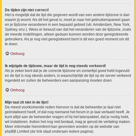
De tijden zijn niet correct!
Het is mogelijk dat de tijd die gegeven wordt van een andere tijdzone is dan
waarin jij woont. Als dit het geval is, moet je naar het gebruikerspaneel gaan
en je tijdzone veranderen in een bepaald gebied (vb: Amsterdam, New York,
Sydney, enz.). Wees er bewust van dat het veranderen van de tijdzone, zoals
de meeste instellingen, alleen gedaan kunnen worden door geregistreerde
gebruikers. Als je nog niet geregistreerd bent is dit een goed moment om dit
te doen.
Omhoog
Ik wijzigde de tijdzone, maar de tijd is nog steeds verkeerd!
Als je zeker bent dat je de correcte tijdzone en zomertijd goed hebt ingevuld
en de tijd is nog steeds anders, is waarschijnlijk de tijd op de server verkeerd
ingesteld en zullen de beheerders een aanpassing moeten doen.
Omhoog
Mijn taal zit niet in de lijst!
De meest voorkomende reden hiervoor is dat de beheerder je taal niet
geïnstalleerd heeft, of dat nog niemand het forum in je taal vertaald heeft. Je
kunt altijd aan de beheerder vragen of hij het talenpakket, dat je nodig hebt,
wil installeren. Indien het nog niet bestaat, mag je gerust de vertaling maken.
Meer informatie hieromtrent kan gevonden worden op de website van
phpBB Limited (de link staat onderaan iedere pagina).