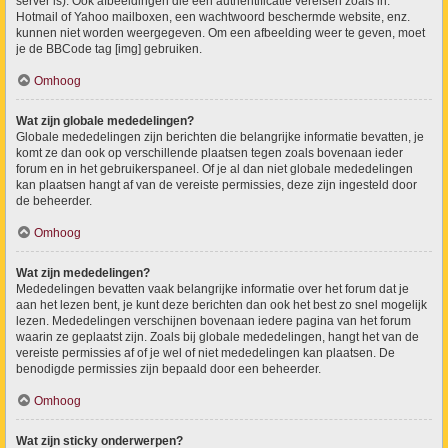
server is). Ook afbeeldingen die een authentificatie vereisen zoals in:
Hotmail of Yahoo mailboxen, een wachtwoord beschermde website, enz.
kunnen niet worden weergegeven. Om een afbeelding weer te geven, moet
je de BBCode tag [img] gebruiken.
Omhoog
Wat zijn globale mededelingen?
Globale mededelingen zijn berichten die belangrijke informatie bevatten, je
komt ze dan ook op verschillende plaatsen tegen zoals bovenaan ieder
forum en in het gebruikerspaneel. Of je al dan niet globale mededelingen
kan plaatsen hangt af van de vereiste permissies, deze zijn ingesteld door
de beheerder.
Omhoog
Wat zijn mededelingen?
Mededelingen bevatten vaak belangrijke informatie over het forum dat je
aan het lezen bent, je kunt deze berichten dan ook het best zo snel mogelijk
lezen. Mededelingen verschijnen bovenaan iedere pagina van het forum
waarin ze geplaatst zijn. Zoals bij globale mededelingen, hangt het van de
vereiste permissies af of je wel of niet mededelingen kan plaatsen. De
benodigde permissies zijn bepaald door een beheerder.
Omhoog
Wat zijn sticky onderwerpen?