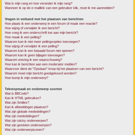
Wat is mijn rang en hoe verander ik mijn rang?
Wanneer ik op de e-maillink van een gebruiker klik, moet ik me aanmelden?
Vragen in verband met het plaatsen van berichten
Hoe plaats ik een onderwerp in een forum of maak een reactie?
Hoe wijzig of verwijder ik een bericht?
Hoe voeg ik een onderschrift toe aan mijn bericht?
Hoe maak ik een peiling?
Waarom kan ik niet meer peilingsopties toevoegen?
Hoe wijzig of verwijder ik een peiling?
Waarom kan ik een bepaald forum niet openen?
Waarom kan ik geen bijlagen toevoegen?
Waarom ontving ik een waarschuwing?
Hoe kan ik berichten aan een moderator melden?
Waarvoor dient de "Opslaan"-knop bij het plaatsen van een bericht?
Waarom moet mijn bericht goedgekeurd worden?
Hoe bump ik mijn onderwerp?
Tekstopmaak en onderwerp soorten
Wat is BBCode?
Kan ik HTML gebruiken?
Wat zijn Smilies?
Kan ik afbeeldingen plaatsen?
Wat zijn globale mededelingen?
Wat zijn mededelingen?
Wat zijn sticky onderwerpen?
Wat zijn gesloten onderwerpen?
Wat zijn onderwerpiconen?