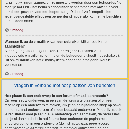
rang niet wijzigen, aangezien ze ingesteld worden door een beheerder. Nu
moet je natuurlijk het forum niet beginnen te spammen met onzinnig veel
berichten, gewoon voor een hogere rang. Dit heeft zelfs mogelijk het
tegenovergestelde effect, een beheerder of moderator kunnen je berichten
aantal doen dalen.
Omhoog
Wanneer ik op de e-maillink van een gebruiker klik, moet ik me
aanmelden?
Alleen geregistreerde gebruikers kunnen gebruik maken van het
ingebouwde e-mailformulier (indien de beheerder dit heeft ingeschakeld).
Dit om misbruik van het e-mailsysteem door anonieme gebruikers te
voorkomen.
Omhoog
Vragen in verband met het plaatsen van berichten
Hoe plaats ik een onderwerp in een forum of maak een reactie?
Om een nieuw onderwerp in één van de forums te plaatsen of om een
reactie op een onderwerp te maken, klik je op de bijhorende knop op ofwel
de pagina met onderwerpen of in een bepaald onderwerp. Mogelijk moet je
je registreren voor je een nieuw onderwerp kan aanmaken, de permissies
die je al dan niet hebt in het forum staan onderaan de pagina met
onderwerpen of in een onderwerp (de lijst met
je mag geen nieuwe
onderwerpen in dit forum plaatsen, je mag niet antwoorden op een