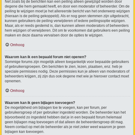
Net zoals bij de berichten kan een peiling alleen gewijzigd worden door
degene die hem gemaakt heeft, en door een moderator of beheerder. Om de
peiling te wijzigen moet je het allereerste bericht van het onderwerp wijzigen
(hieraan is de peiling gekoppeld). Als er nog geen stemmen zijn uitgebracht,
kunnen gebruikers de peiling verwijderen of iedere peilingsoptie wijzigen.
Maar, als er reeds gestemd is, dan kunnen alleen moderators of beheerders
hem wijzigen of verwijderen. Dit om te voorkomen dat gebruikers een peiling
maken en deze daarna vervalsen door de opties te wijzigen.
Omhoog
Waarom kan ik een bepaald forum niet openen?
Sommige forums zijn mogelijk alleen toegankelijk voor bepaalde gebruikers
of gebruikersgroepen. Om berichten te zien, lezen, plaatsen, enz. heb je
speciale permissies nodig. Deze permissies kun je alleen van moderators of
beheerders krijgen, zij zijn dus ook degene met wie je hierover contact moet
opnemen.
Omhoog
Waarom kan ik geen bijlagen toevoegen?
De mogelijkheid om bijlagen toe te voegen, kan per forum, per
gebruikersgroep of per gebruiker ingesteld worden. De beheerder kan het
bijvoorbeeld zo ingesteld hebben dat je in een bepaald forum helemaal
geen bijlagen mag toevoegen of dat alleen de beheerdersgroep dit mag.
Neem contact op met de beheerder als je niet zeker weet waarom je geen
bijlagen kan toevoegen.