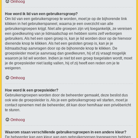
Omhoog
Hoe word ik lid van een gebruikersgroep?
Om lid van een gebruikersgroep te worden, moet je op de bijhorende link
klikken in het gebruikerspaneel, waarna je een overzicht van alle
gebruikersgroepen krijgt. Niet alle groepen zijn vrij toegankelijk, ze vereisen
een goedkeuring van je lidmaatschap en hebben soms zelf verborgen
gebruikers. Als het een open groep is, kan je lid worden door op de hiervoor
dienende knop te klikken. Als het een gesloten groep is, kan je je
lidmaatschap aanvragen door op de bijhorende knop te klikken. De
groepsleider moet je aanvraag dan goedkeuren, hij of zij vraagt mogelijk
waarom je lid wil worden. Indien je niet tot een groep toegelaten wordt, moet
je de groepsleider niet lastig vallen, hij of zij heeft een reden om je te
weigeren.
Omhoog
Hoe word ik een groepsleider?
Gebruikersgroepen worden door de beheerder gemaakt, deze beslist dus
ook wie de groepsleider is. Als je een gebruikersgroep wil starten, moet je
contact opnemen met de beheerder, dit kan door hem/haar een privébericht
te sturen.
Omhoog
Waarom staan verschillende gebruikersgroepen in een andere kleur?
De beheerder kan een kleur aan een gebruikersgroep toegewezen hebben,