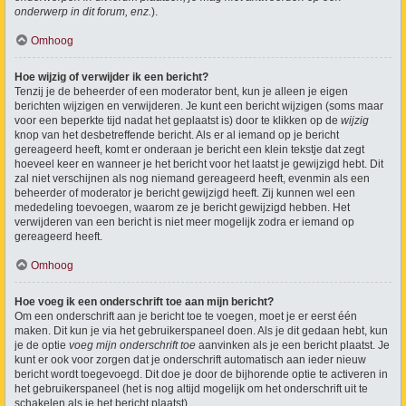
onderwerp in dit forum, enz.
).
Omhoog
Hoe wijzig of verwijder ik een bericht?
Tenzij je de beheerder of een moderator bent, kun je alleen je eigen
berichten wijzigen en verwijderen. Je kunt een bericht wijzigen (soms maar
voor een beperkte tijd nadat het geplaatst is) door te klikken op de
wijzig
knop van het desbetreffende bericht. Als er al iemand op je bericht
gereageerd heeft, komt er onderaan je bericht een klein tekstje dat zegt
hoeveel keer en wanneer je het bericht voor het laatst je gewijzigd hebt. Dit
zal niet verschijnen als nog niemand gereageerd heeft, evenmin als een
beheerder of moderator je bericht gewijzigd heeft. Zij kunnen wel een
mededeling toevoegen, waarom ze je bericht gewijzigd hebben. Het
verwijderen van een bericht is niet meer mogelijk zodra er iemand op
gereageerd heeft.
Omhoog
Hoe voeg ik een onderschrift toe aan mijn bericht?
Om een onderschrift aan je bericht toe te voegen, moet je er eerst één
maken. Dit kun je via het gebruikerspaneel doen. Als je dit gedaan hebt, kun
je de optie
voeg mijn onderschrift toe
aanvinken als je een bericht plaatst. Je
kunt er ook voor zorgen dat je onderschrift automatisch aan ieder nieuw
bericht wordt toegevoegd. Dit doe je door de bijhorende optie te activeren in
het gebruikerspaneel (het is nog altijd mogelijk om het onderschrift uit te
schakelen als je het bericht plaatst).