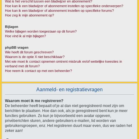
Wat is het verschil tussen een bladwijzer en abonnement?
Hoe kan ik een bladwijzer of abonnement instellen op specifieke onderwerpen?
Hoe kan ik een bladwijzer of abonnement instellen op specifieke forums?
Hoe zeg ik mijn abonnement op?
Bijlagen
Welke bijlagen worden toegestaan op dit forum?
Hoe vind ik al mijn bijlagen?
phpBB vragen
Wie heeft dit forum geschreven?
Waarom is de optie X niet beschikbaar?
Met wie moet ik contact opnemen omtrent misbruik en/of wettelijke kwesties in
verband met dit forum?
Hoe neem ik contact op met een beheerder?
Aanmeld- en registratievragen
Waarom moet ik me registreren?
De beheerder heeft bepaalt of je al dan niet geregistreerd moet zijn om
berichten te plaatsen. Hoe dan ook, als je geregistreerd bent kun je meer
functies gebruiken. Zo kun je bijvoorbeeld een avatar opgeven,
privéberichten sturen, andere gebruikers e-mailen, lid worden van
gebruikersgroepen, enz. Het registreren duurt maar even, dus we raden het
zeker aan!