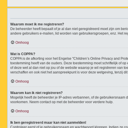
Waarom moet ik me registreren?
De beheerder heeft bepaalt of je al dan niet geregistreerd moet zijn om beri
andere gebruikers e-mailen, lid worden van gebruikersgroepen, enz. Het re
Omhoog
Wat is COPPA?
COPPA is de afkorting voor het Engelse "Children’s Online Privacy and Prote
toestemming heeft van de ouders. Deze toestemming moet schriftelijk of op 
of deze wet al dan niet op jou of de website waarop je wil registreren van 
verschaffen en ook niet het aanspreekpunt is voor deze wetgeving, tenzij di
Omhoog
Waarom kan ik niet registreren?
Mogelijk heeft de beheerder je IP-adres verbannen, of de gebruikersnaam die
voorkomen. Neem contact op met de beheerder voor verdere hulp.
Omhoog
Ik ben geregistreerd maar kan niet aanmelden!
Controleer eerst of je gebruikersnaam en wachtwoord kloppen. Indien ze corr