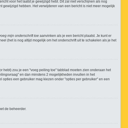
icht voor het laatst je gewijzigd hebt. Dit zal niet verschijnen als nog
 gewijzigd hebben. Het verwijderen van een bericht is niet meer mogelijk
voeg mijn onderschrift toe
aanvinken als je een bericht plaatst. Je kunt er
l (het is nog altijd mogelijk om het onderschrift uit te schakelen als je het
r hebt) zou je een "voeg peiling toe" tabblad moeten zien onderaan het
"peilingsvraag" en dan minstens 2 mogelijkheden invullen in het
eel opties een gebruiker mag kiezen onder "opties per gebruiker" en een
met de beheerder.