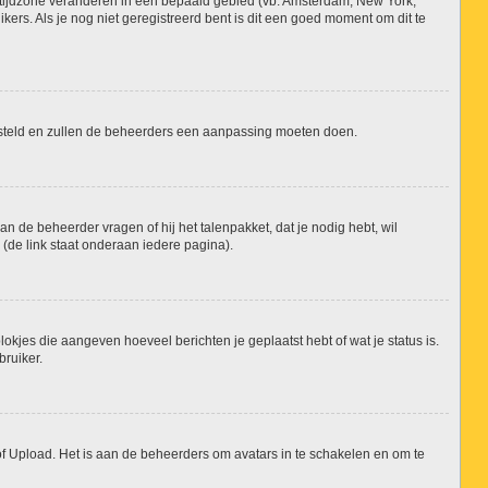
 je tijdzone veranderen in een bepaald gebied (vb: Amsterdam, New York,
rs. Als je nog niet geregistreerd bent is dit een goed moment om dit te
ingesteld en zullen de beheerders een aanpassing moeten doen.
an de beheerder vragen of hij het talenpakket, dat je nodig hebt, wil
(de link staat onderaan iedere pagina).
lokjes die aangeven hoeveel berichten je geplaatst hebt of wat je status is.
bruiker.
of Upload. Het is aan de beheerders om avatars in te schakelen en om te