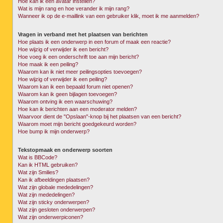
Hoe kan ik een avatar instellen?
Wat is mijn rang en hoe verander ik mijn rang?
Wanneer ik op de e-maillink van een gebruiker klik, moet ik me aanmelden?
Vragen in verband met het plaatsen van berichten
Hoe plaats ik een onderwerp in een forum of maak een reactie?
Hoe wijzig of verwijder ik een bericht?
Hoe voeg ik een onderschrift toe aan mijn bericht?
Hoe maak ik een peiling?
Waarom kan ik niet meer peilingsopties toevoegen?
Hoe wijzig of verwijder ik een peiling?
Waarom kan ik een bepaald forum niet openen?
Waarom kan ik geen bijlagen toevoegen?
Waarom ontving ik een waarschuwing?
Hoe kan ik berichten aan een moderator melden?
Waarvoor dient de "Opslaan"-knop bij het plaatsen van een bericht?
Waarom moet mijn bericht goedgekeurd worden?
Hoe bump ik mijn onderwerp?
Tekstopmaak en onderwerp soorten
Wat is BBCode?
Kan ik HTML gebruiken?
Wat zijn Smilies?
Kan ik afbeeldingen plaatsen?
Wat zijn globale mededelingen?
Wat zijn mededelingen?
Wat zijn sticky onderwerpen?
Wat zijn gesloten onderwerpen?
Wat zijn onderwerpiconen?