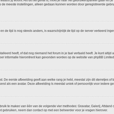
n waarin jij woont. Als dit het geval is, moet je naar het gebruikerspaneel gaan en
s de meeste instellingen, alleen gedaan kunnen worden door geregistreerde gebruike
d en de tijd is nog steeds anders, is waarschijnlijk de tijd op de server verkeerd 
leerd heeft, of dat nog niemand het forum in je taal vertaald heeft. Je kunt altijd a
. Meer informatie hieromtrent kan gevonden worden op de website van phpBB Limited 
 De eerste afbeelding geeft aan welke rang je hebt, meestal zijn dit sterretjes of b
nd als een avatar. Deze afbeelding is meestal uniek of persoonlijk voor iedere ge
ebruik te maken van één van de volgende vier methodes: Gravatar, Galerij, Afstand 
nt gebruiken, neem dan contact op met een beheerder voor je vragen hierover.