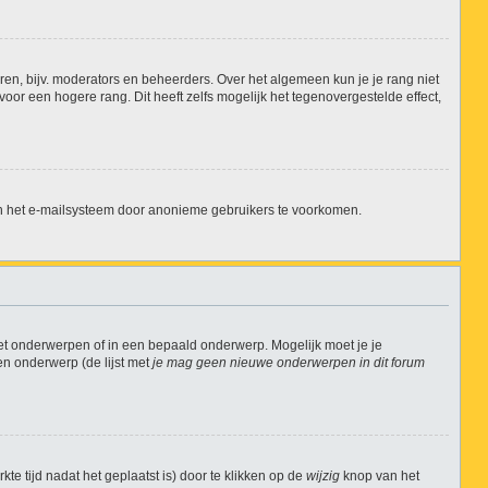
ren, bijv. moderators en beheerders. Over het algemeen kun je je rang niet
or een hogere rang. Dit heeft zelfs mogelijk het tegenovergestelde effect,
an het e-mailsysteem door anonieme gebruikers te voorkomen.
et onderwerpen of in een bepaald onderwerp. Mogelijk moet je je
en onderwerp (de lijst met
je mag geen nieuwe onderwerpen in dit forum
te tijd nadat het geplaatst is) door te klikken op de
wijzig
knop van het