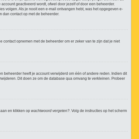
 account geactiveerd wordt, ofwel door jezelf of door een beheerder.
ties volgen. Als je nooit een e-mail ontvangen hebt, was het opgegeven e-
em dan contact op met de beheerder.
je contact opnemen met de beheerder om er zeker van te zijn dat je niet
n beheerder heeft je account verwijderd om één of andere reden. Indien dit
 verwijderen. Dit doen ze om de database qua omvang te verkleinen. Probeer
gaan en klikken op
wachtwoord vergeten?
. Volg de instructies op het scherm