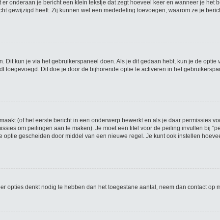
er onderaan je bericht een klein tekstje dat zegt hoeveel keer en wanneer je het ber
ht gewijzigd heeft. Zij kunnen wel een mededeling toevoegen, waarom ze je bericht
. Dit kun je via het gebruikerspaneel doen. Als je dit gedaan hebt, kun je de optie
 toegevoegd. Dit doe je door de bijhorende optie te activeren in het gebruikerspanee
akt (of het eerste bericht in een onderwerp bewerkt en als je daar permissies voo
ermissies om peilingen aan te maken). Je moet een titel voor de peiling invullen bij 
elke optie gescheiden door middel van een nieuwe regel. Je kunt ook instellen hoev
 meer opties denkt nodig te hebben dan het toegestane aantal, neem dan contact op 