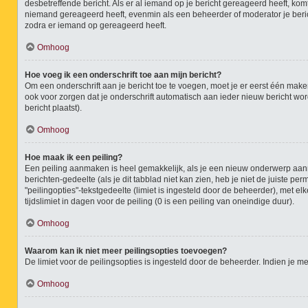
desbetreffende bericht. Als er al iemand op je bericht gereageerd heeft, komt 
niemand gereageerd heeft, evenmin als een beheerder of moderator je beric
zodra er iemand op gereageerd heeft.
Omhoog
Hoe voeg ik een onderschrift toe aan mijn bericht?
Om een onderschrift aan je bericht toe te voegen, moet je er eerst één maken
ook voor zorgen dat je onderschrift automatisch aan ieder nieuw bericht wordt
bericht plaatst).
Omhoog
Hoe maak ik een peiling?
Een peiling aanmaken is heel gemakkelijk, als je een nieuw onderwerp aanma
berichten-gedeelte (als je dit tabblad niet kan zien, heb je niet de juiste p
"peilingopties"-tekstgedeelte (limiet is ingesteld door de beheerder), met 
tijdslimiet in dagen voor de peiling (0 is een peiling van oneindige duur).
Omhoog
Waarom kan ik niet meer peilingsopties toevoegen?
De limiet voor de peilingsopties is ingesteld door de beheerder. Indien je
Omhoog