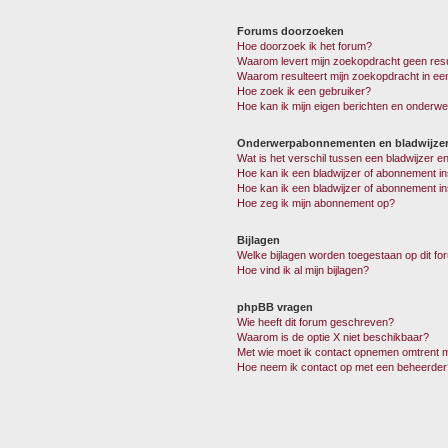
Forums doorzoeken
Hoe doorzoek ik het forum?
Waarom levert mijn zoekopdracht geen resu
Waarom resulteert mijn zoekopdracht in ee
Hoe zoek ik een gebruiker?
Hoe kan ik mijn eigen berichten en onderw
Onderwerpabonnementen en bladwijze
Wat is het verschil tussen een bladwijzer 
Hoe kan ik een bladwijzer of abonnement in
Hoe kan ik een bladwijzer of abonnement in
Hoe zeg ik mijn abonnement op?
Bijlagen
Welke bijlagen worden toegestaan op dit fo
Hoe vind ik al mijn bijlagen?
phpBB vragen
Wie heeft dit forum geschreven?
Waarom is de optie X niet beschikbaar?
Met wie moet ik contact opnemen omtrent mi
Hoe neem ik contact op met een beheerder