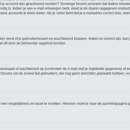
 moet je account dan geactiveerd worden? Sommige forums vereisen dat iedere nieuwe
odig is. Indien je een e-mail ontvangen hebt, moet je de daarin opgegeven instruc
valse accounts te doen dalen. Als je zeker bent dat je e-mailadres correct was, ne
eer eerst of je gebruikersnaam en wachtwoord kloppen. Indien ze correct zijn, kun 
oet dit door de beheerder opgelost worden.
rsnaam of wachtwoord op (controleer de e-mail met je registratie gegevens) of ee
 dat forums om de zoveel tijd gebruikers, die nog geen berichten geplaatst hebben,
wel een mogelijkheid om deze te resetten. Hiervoor moet je naar de aanmeldpagina 