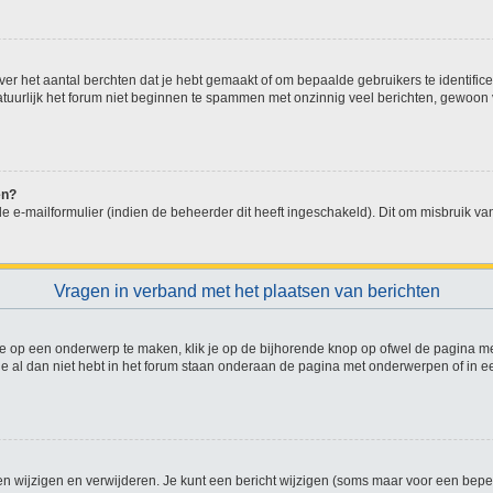
r het aantal berchten dat je hebt gemaakt of om bepaalde gebruikers te identifice
uurlijk het forum niet beginnen te spammen met onzinnig veel berichten, gewoon vo
en?
 e-mailformulier (indien de beheerder dit heeft ingeschakeld). Dit om misbruik v
Vragen in verband met het plaatsen van berichten
e op een onderwerp te maken, klik je op de bijhorende knop op ofwel de pagina m
e al dan niet hebt in het forum staan onderaan de pagina met onderwerpen of in e
en wijzigen en verwijderen. Je kunt een bericht wijzigen (soms maar voor een beperk