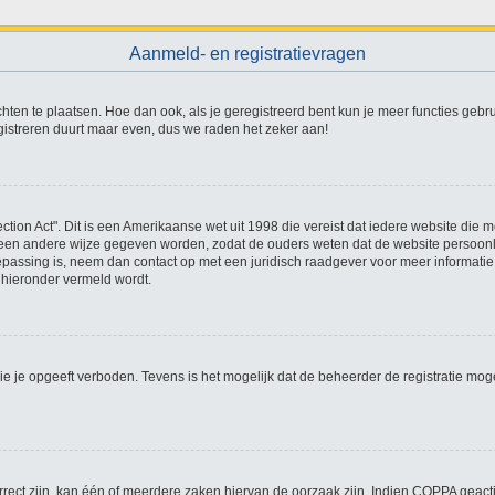
Aanmeld- en registratievragen
chten te plaatsen. Hoe dan ook, als je geregistreerd bent kun je meer functies gebr
gistreren duurt maar even, dus we raden het zeker aan!
ction Act". Dit is een Amerikaanse wet uit 1998 die vereist dat iedere website die
een andere wijze gegeven worden, zodat de ouders weten dat de website persoonlij
toepassing is, neem dan contact op met een juridisch raadgever voor meer informat
t hieronder vermeld wordt.
 je opgeeft verboden. Tevens is het mogelijk dat de beheerder de registratie moge
ect zijn, kan één of meerdere zaken hiervan de oorzaak zijn. Indien COPPA geactive