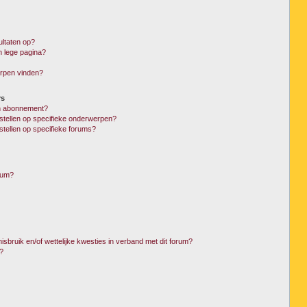
ltaten op?
n lege pagina?
erpen vinden?
rs
en abonnement?
stellen op specifieke onderwerpen?
stellen op specifieke forums?
rum?
sbruik en/of wettelijke kwesties in verband met dit forum?
?