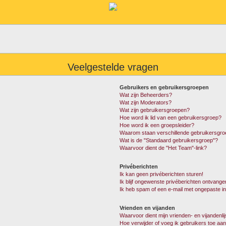
Veelgestelde vragen
Gebruikers en gebruikersgroepen
Wat zijn Beheerders?
Wat zijn Moderators?
Wat zijn gebruikersgroepen?
Hoe word ik lid van een gebruikersgroep?
Hoe word ik een groepsleider?
Waarom staan verschillende gebruikersgro
Wat is de "Standaard gebruikersgroep"?
Waarvoor dient de "Het Team"-link?
Privéberichten
Ik kan geen privéberichten sturen!
Ik blijf ongewenste privéberichten ontvange
Ik heb spam of een e-mail met ongepaste i
Vrienden en vijanden
Waarvoor dient mijn vrienden- en vijandenlij
Hoe verwijder of voeg ik gebruikers toe aan 