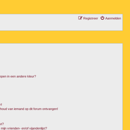
Registreer
Aanmelden
epen in een andere kleur?
n!
nhoud van iemand op dit forum ontvangen!
st?
mijn vrienden- en/of vijandenlijst?