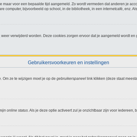
jf je maar voor een bepaalde tijd aangemeld. Zo wordt vermeden dat anderen je acc
e computer, bijvoorbeeld op school, in de bibliotheek, in een internetcafé, enz. Al
t, weer verwijderd worden. Deze cookies zorgen ervoor dat je aangemeld wordt en g
Gebruikersvoorkeuren en instellingen
e. Om ze te wijzigen moet je op de
gebruikerspaneel
link klikken (deze staat meest
ijn online status
. Als je deze optie activeert zul je onzichtbaar zijn voor iedereen