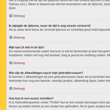
Het is mogelijk dat de tijd die gegeven wordt van een andere tijdzone is da
Sydney, enz.). Wees er bewust van dat het veranderen van de tijdzone, zoal
doen.
Omhoog
Ik wijzigde de tijdzone, maar de tijd is nog steeds verkeerd!
Als je zeker bent dat je de correcte tijdzone en zomertijd goed hebt ingevul
Omhoog
Mijn taal zit niet in de lijst!
De meest voorkomende reden hiervoor is dat de beheerder je taal niet geïnstal
installeren. Indien het nog niet bestaat, mag je gerust de vertaling maken
Omhoog
Wat zijn de afbeeldingen naast mijn gebruikersnaam?
Er kunnen 2 afbeeldingen bij een gebruikersnaam staan als je berichten leest.
Hieronder kan nog een tweede, meestal grotere, afbeelding staan, beter beke
Omhoog
Hoe kan ik een avatar instellen?
In je Gebruikerspaneel, onder “Profiel” kun je een avatar toevoegen door g
kiezen op welke manier je een avatar kan gebruiken. Als je geen avatars ku