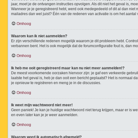
jaar, moet je de ontvangen instructies opvolgen. Als dit niet het geval is,
Wanneer je je geregistreerd hebt, werd ook medegedeeld of dit al dan niet n
mailadres dan wel juist? Één van de redenen van activatie is om het aantal 
Omhoog
Waarom kan ik niet aanmelden?
Er zijn verschillende redenen mogelijk waarom je dit probleem hebt. Control
verbannen bent. Het is ook mogelijk dat de forumconfiguratie fout is, dan m
Omhoog
Ik heb me ooit geregistreerd maar kan nu niet meer aanmelden!?
De meest voorkomende oorzaken hiervoor zijn: je gaf een verkeerde gebruike
laatste het geval is, heb je dan ooit een bericht geplaatst? Het is normaal
je opnieuw te registreren en meng je in de discussies.
Omhoog
Ik weet mijn wachtwoord niet meer!
Geen paniek! Je kan je huidige wachtwoord niet terug krijgen, maar er is 
en even later kan je je weer aanmelden.
Omhoog
Waarom word ik automatisch afgemeld?