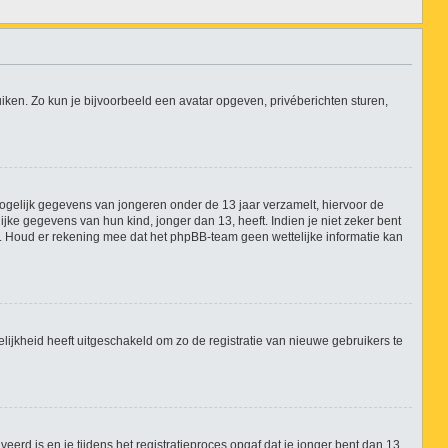
uiken. Zo kun je bijvoorbeeld een avatar opgeven, privéberichten sturen,
 mogelijk gegevens van jongeren onder de 13 jaar verzamelt, hiervoor de
ke gegevens van hun kind, jonger dan 13, heeft. Indien je niet zeker bent
ie. Houd er rekening mee dat het phpBB-team geen wettelijke informatie kan
lijkheid heeft uitgeschakeld om zo de registratie van nieuwe gebruikers te
erd is en je tijdens het registratieproces opgaf dat je jonger bent dan 13