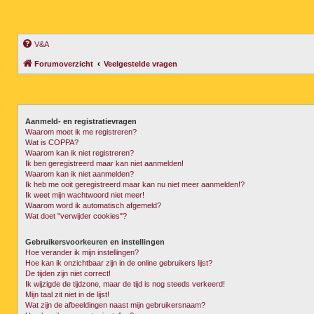
V&A
Forumoverzicht
Veelgestelde vragen
Aanmeld- en registratievragen
Waarom moet ik me registreren?
Wat is COPPA?
Waarom kan ik niet registreren?
Ik ben geregistreerd maar kan niet aanmelden!
Waarom kan ik niet aanmelden?
Ik heb me ooit geregistreerd maar kan nu niet meer aanmelden!?
Ik weet mijn wachtwoord niet meer!
Waarom word ik automatisch afgemeld?
Wat doet "verwijder cookies"?
Gebruikersvoorkeuren en instellingen
Hoe verander ik mijn instellingen?
Hoe kan ik onzichtbaar zijn in de online gebruikers lijst?
De tijden zijn niet correct!
Ik wijzigde de tijdzone, maar de tijd is nog steeds verkeerd!
Mijn taal zit niet in de lijst!
Wat zijn de afbeeldingen naast mijn gebruikersnaam?