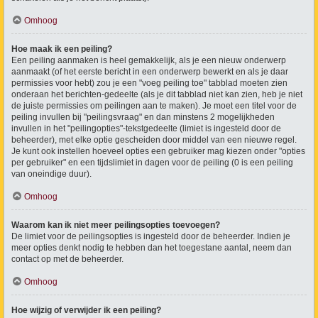
Omhoog
Hoe maak ik een peiling?
Een peiling aanmaken is heel gemakkelijk, als je een nieuw onderwerp
aanmaakt (of het eerste bericht in een onderwerp bewerkt en als je daar
permissies voor hebt) zou je een "voeg peiling toe" tabblad moeten zien
onderaan het berichten-gedeelte (als je dit tabblad niet kan zien, heb je niet
de juiste permissies om peilingen aan te maken). Je moet een titel voor de
peiling invullen bij "peilingsvraag" en dan minstens 2 mogelijkheden
invullen in het "peilingopties"-tekstgedeelte (limiet is ingesteld door de
beheerder), met elke optie gescheiden door middel van een nieuwe regel.
Je kunt ook instellen hoeveel opties een gebruiker mag kiezen onder "opties
per gebruiker" en een tijdslimiet in dagen voor de peiling (0 is een peiling
van oneindige duur).
Omhoog
Waarom kan ik niet meer peilingsopties toevoegen?
De limiet voor de peilingsopties is ingesteld door de beheerder. Indien je
meer opties denkt nodig te hebben dan het toegestane aantal, neem dan
contact op met de beheerder.
Omhoog
Hoe wijzig of verwijder ik een peiling?