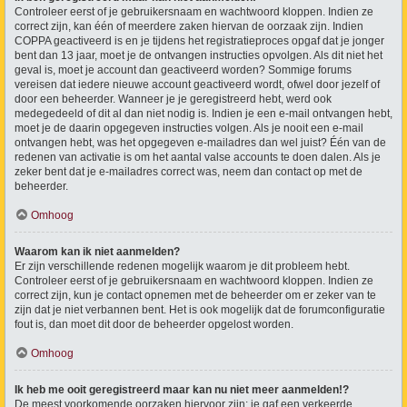
Controleer eerst of je gebruikersnaam en wachtwoord kloppen. Indien ze
correct zijn, kan één of meerdere zaken hiervan de oorzaak zijn. Indien
COPPA geactiveerd is en je tijdens het registratieproces opgaf dat je jonger
bent dan 13 jaar, moet je de ontvangen instructies opvolgen. Als dit niet het
geval is, moet je account dan geactiveerd worden? Sommige forums
vereisen dat iedere nieuwe account geactiveerd wordt, ofwel door jezelf of
door een beheerder. Wanneer je je geregistreerd hebt, werd ook
medegedeeld of dit al dan niet nodig is. Indien je een e-mail ontvangen hebt,
moet je de daarin opgegeven instructies volgen. Als je nooit een e-mail
ontvangen hebt, was het opgegeven e-mailadres dan wel juist? Één van de
redenen van activatie is om het aantal valse accounts te doen dalen. Als je
zeker bent dat je e-mailadres correct was, neem dan contact op met de
beheerder.
Omhoog
Waarom kan ik niet aanmelden?
Er zijn verschillende redenen mogelijk waarom je dit probleem hebt.
Controleer eerst of je gebruikersnaam en wachtwoord kloppen. Indien ze
correct zijn, kun je contact opnemen met de beheerder om er zeker van te
zijn dat je niet verbannen bent. Het is ook mogelijk dat de forumconfiguratie
fout is, dan moet dit door de beheerder opgelost worden.
Omhoog
Ik heb me ooit geregistreerd maar kan nu niet meer aanmelden!?
De meest voorkomende oorzaken hiervoor zijn: je gaf een verkeerde