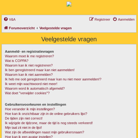
V&A
Registreer
Aanmelden
Forumoverzicht
Veelgestelde vragen
Veelgestelde vragen
Aanmeld- en registratievragen
Waarom moet ik me registreren?
Wat is COPPA?
Waarom kan ik niet registreren?
Ik ben geregistreerd maar kan niet aanmelden!
Waarom kan ik niet aanmelden?
Ik heb me ooit geregistreerd maar kan nu niet meer aanmelden!?
Ik weet mijn wachtwoord niet meer!
Waarom word ik automatisch afgemeld?
Wat doet "verwijder cookies"?
Gebruikersvoorkeuren en instellingen
Hoe verander ik mijn instellingen?
Hoe kan ik onzichtbaar zijn in de online gebruikers lijst?
De tijden zijn niet correct!
Ik wijzigde de tijdzone, maar de tijd is nog steeds verkeerd!
Mijn taal zit niet in de lijst!
Wat zijn de afbeeldingen naast mijn gebruikersnaam?
Hoe kan ik een avatar instellen?