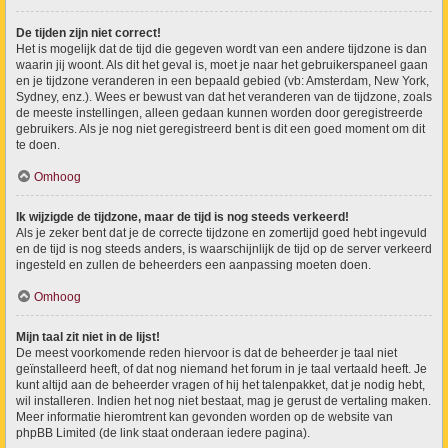
De tijden zijn niet correct!
Het is mogelijk dat de tijd die gegeven wordt van een andere tijdzone is dan
waarin jij woont. Als dit het geval is, moet je naar het gebruikerspaneel gaan
en je tijdzone veranderen in een bepaald gebied (vb: Amsterdam, New York,
Sydney, enz.). Wees er bewust van dat het veranderen van de tijdzone, zoals
de meeste instellingen, alleen gedaan kunnen worden door geregistreerde
gebruikers. Als je nog niet geregistreerd bent is dit een goed moment om dit
te doen.
Omhoog
Ik wijzigde de tijdzone, maar de tijd is nog steeds verkeerd!
Als je zeker bent dat je de correcte tijdzone en zomertijd goed hebt ingevuld
en de tijd is nog steeds anders, is waarschijnlijk de tijd op de server verkeerd
ingesteld en zullen de beheerders een aanpassing moeten doen.
Omhoog
Mijn taal zit niet in de lijst!
De meest voorkomende reden hiervoor is dat de beheerder je taal niet
geïnstalleerd heeft, of dat nog niemand het forum in je taal vertaald heeft. Je
kunt altijd aan de beheerder vragen of hij het talenpakket, dat je nodig hebt,
wil installeren. Indien het nog niet bestaat, mag je gerust de vertaling maken.
Meer informatie hieromtrent kan gevonden worden op de website van
phpBB Limited (de link staat onderaan iedere pagina).