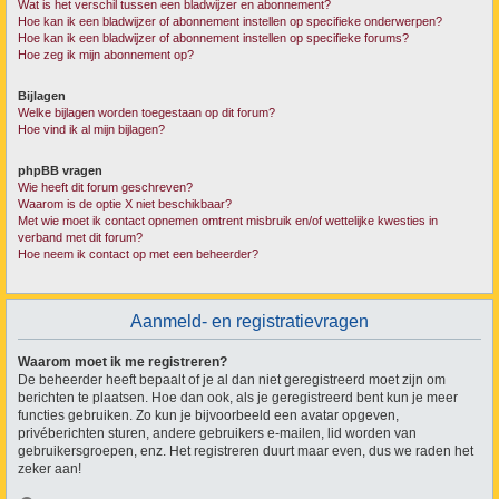
Wat is het verschil tussen een bladwijzer en abonnement?
Hoe kan ik een bladwijzer of abonnement instellen op specifieke onderwerpen?
Hoe kan ik een bladwijzer of abonnement instellen op specifieke forums?
Hoe zeg ik mijn abonnement op?
Bijlagen
Welke bijlagen worden toegestaan op dit forum?
Hoe vind ik al mijn bijlagen?
phpBB vragen
Wie heeft dit forum geschreven?
Waarom is de optie X niet beschikbaar?
Met wie moet ik contact opnemen omtrent misbruik en/of wettelijke kwesties in
verband met dit forum?
Hoe neem ik contact op met een beheerder?
Aanmeld- en registratievragen
Waarom moet ik me registreren?
De beheerder heeft bepaalt of je al dan niet geregistreerd moet zijn om
berichten te plaatsen. Hoe dan ook, als je geregistreerd bent kun je meer
functies gebruiken. Zo kun je bijvoorbeeld een avatar opgeven,
privéberichten sturen, andere gebruikers e-mailen, lid worden van
gebruikersgroepen, enz. Het registreren duurt maar even, dus we raden het
zeker aan!