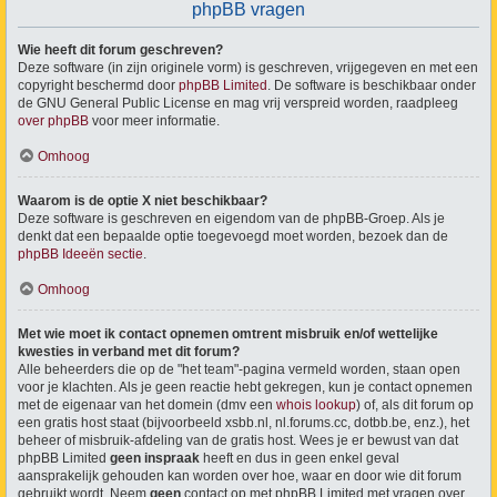
phpBB vragen
Wie heeft dit forum geschreven?
Deze software (in zijn originele vorm) is geschreven, vrijgegeven en met een
copyright beschermd door
phpBB Limited
. De software is beschikbaar onder
de GNU General Public License en mag vrij verspreid worden, raadpleeg
over phpBB
voor meer informatie.
Omhoog
Waarom is de optie X niet beschikbaar?
Deze software is geschreven en eigendom van de phpBB-Groep. Als je
denkt dat een bepaalde optie toegevoegd moet worden, bezoek dan de
phpBB Ideeën sectie
.
Omhoog
Met wie moet ik contact opnemen omtrent misbruik en/of wettelijke
kwesties in verband met dit forum?
Alle beheerders die op de "het team"-pagina vermeld worden, staan open
voor je klachten. Als je geen reactie hebt gekregen, kun je contact opnemen
met de eigenaar van het domein (dmv een
whois lookup
) of, als dit forum op
een gratis host staat (bijvoorbeeld xsbb.nl, nl.forums.cc, dotbb.be, enz.), het
beheer of misbruik-afdeling van de gratis host. Wees je er bewust van dat
phpBB Limited
geen inspraak
heeft en dus in geen enkel geval
aansprakelijk gehouden kan worden over hoe, waar en door wie dit forum
gebruikt wordt. Neem
geen
contact op met phpBB Limited met vragen over