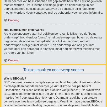
De beheerder kan beslist hebben dat geplaatste berichten eerst nagekeken
moeten worden. Het is tevens ook mogelijk dat de beheerder je in een
gebruikersgroep heeft geplaatst waarvan de berichten altijd nagelezen
moeten worden. Neem contact op met de beheerder voor verdere informatie.
Omhoog
Hoe bump ik mijn onderwerp?
Als je een onderwerp aan het bekijken bent, kan je klikken op de "bump
onderwerp" link. Hierdoor "bump" je het onderwerp naar boven op de eerste
pagina van de onderwerpenlijst. Als deze link er niet staat, kunnen
onderwerpen niet gebumpt worden. Een onderwerp kan ook gebumpt
worden door een antwoord te plaatsen, maar hou hierbij wel rekening met
de regels van het forum.
Omhoog
Tekstopmaak en onderwerp soorten
Wat is BBCode?
BBCode is een vereenvoudigde versie van html, het gebruik ervan is al dan
niet toegestaan door de beheerder (je kunt BBCode ook per bericht
uitschakelen, dit is een optie bij het plaatsen van je bericht). De syntax van
BBCode is ongeveer gelijk aan die van HTML, tags worden tussen vierkante
haakjes [ en ] geplaatst, dus niet < en >. Daarnaast geeft het een grotere
controle over hoe iets wordt weergegeven. Meer informatie omtrent BBCode
is te vinden in de handleiding die je kunt openen als je een bericht plaatst.