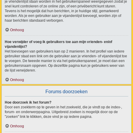
je vriendenlijst staan worden in het gebruikerspaneel weergegeven zodat je
snel kunt controleren of ze online zijn, of een privébericht kunt sturen.
Tevens is het mogelijk dat hun berichten, in je huidige stijl, gemarkeerd
worden. Als je een gebruiker aan je vijandenlijst toevoegt, worden zijn of
haar berichten standaard verborgen.
Omhoog
Hoe verwijder of voeg ik gebruikers toe aan mijn vrienden- en/of
vijandenlijst?
Het toevoegen van gebruikers kan op 2 manieren. In het profiel van iedere
gebruiker staat een link om de gebruiker aan je vrienden- of vijandenlijst toe
te voegen. De tweede manier is via het gebruikerspaneel, je moet dan een
gebruikersnaam opgeven. Op dezelfde pagina kun je gebruikers weer van
de lijst verwijderen.
Omhoog
Forums doorzoeken
Hoe doorzoek ik het forum?
Door een zoekterm op te geven in het zoekveld, die je vindt op de index-,
forum- en onderwerppagina. Uitgebreid zoeken is mogelijk door op de
"zoeken" link te klikken, deze vind je op iedere pagina.
Omhoog