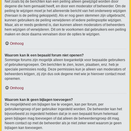
Net zoals bij de berichten kan een peiling alleen gewijzigd worden door
degene die hem gemaakt heeft, en door een moderator of beheerder. Om de
peiling te wijzigen moet je het allereerste bericht van het onderwerp wijzigen
(hieraan is de peiling gekoppeld). Als er nog geen stemmen zijn uitgebracht,
kunnen gebruikers de peiling verwijderen of iedere peilingsoptie wijzigen.
Maar, als er reeds gestemd is, dan kunnen alleen moderators of beheerders
hem wijzigen of verwijderen. Dit om te voorkomen dat gebruikers een peiling
maken en deze daarna vervalsen door de opties te wijzigen.
Omhoog
Waarom kan ik een bepaald forum niet openen?
Sommige forums zijn mogelijk alleen toegankelijk voor bepaalde gebruikers
of gebruikersgroepen. Om berichten te zien, lezen, plaatsen, enz. heb je
speciale permissies nodig. Deze permissies kun je alleen van moderators of
beheerders krijgen, zij zijn dus ook degene met wie je hierover contact moet
opnemen.
Omhoog
Waarom kan ik geen bijlagen toevoegen?
De mogelijkheid om bijlagen toe te voegen, kan per forum, per
gebruikersgroep of per gebruiker ingesteld worden. De beheerder kan het
bijvoorbeeld zo ingesteld hebben dat je in een bepaald forum helemaal
geen bijlagen mag toevoegen of dat alleen de beheerdersgroep dit mag.
Neem contact op met de beheerder als je niet zeker weet waarom je geen
bijlagen kan toevoegen.