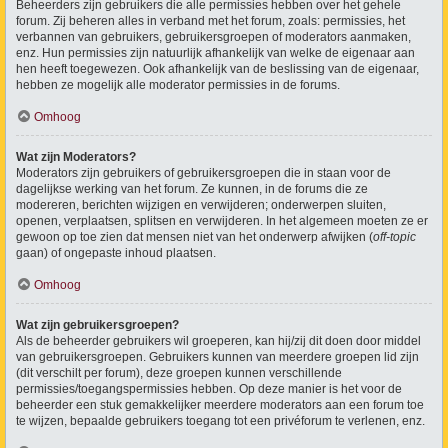
Beheerders zijn gebruikers die alle permissies hebben over het gehele
forum. Zij beheren alles in verband met het forum, zoals: permissies, het
verbannen van gebruikers, gebruikersgroepen of moderators aanmaken,
enz. Hun permissies zijn natuurlijk afhankelijk van welke de eigenaar aan
hen heeft toegewezen. Ook afhankelijk van de beslissing van de eigenaar,
hebben ze mogelijk alle moderator permissies in de forums.
Omhoog
Wat zijn Moderators?
Moderators zijn gebruikers of gebruikersgroepen die in staan voor de
dagelijkse werking van het forum. Ze kunnen, in de forums die ze
modereren, berichten wijzigen en verwijderen; onderwerpen sluiten,
openen, verplaatsen, splitsen en verwijderen. In het algemeen moeten ze er
gewoon op toe zien dat mensen niet van het onderwerp afwijken (
off-topic
gaan) of ongepaste inhoud plaatsen.
Omhoog
Wat zijn gebruikersgroepen?
Als de beheerder gebruikers wil groeperen, kan hij/zij dit doen door middel
van gebruikersgroepen. Gebruikers kunnen van meerdere groepen lid zijn
(dit verschilt per forum), deze groepen kunnen verschillende
permissies/toegangspermissies hebben. Op deze manier is het voor de
beheerder een stuk gemakkelijker meerdere moderators aan een forum toe
te wijzen, bepaalde gebruikers toegang tot een privéforum te verlenen, enz.