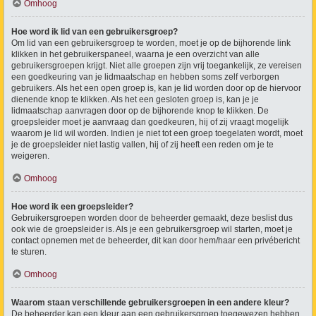
Omhoog
Hoe word ik lid van een gebruikersgroep?
Om lid van een gebruikersgroep te worden, moet je op de bijhorende link
klikken in het gebruikerspaneel, waarna je een overzicht van alle
gebruikersgroepen krijgt. Niet alle groepen zijn vrij toegankelijk, ze vereisen
een goedkeuring van je lidmaatschap en hebben soms zelf verborgen
gebruikers. Als het een open groep is, kan je lid worden door op de hiervoor
dienende knop te klikken. Als het een gesloten groep is, kan je je
lidmaatschap aanvragen door op de bijhorende knop te klikken. De
groepsleider moet je aanvraag dan goedkeuren, hij of zij vraagt mogelijk
waarom je lid wil worden. Indien je niet tot een groep toegelaten wordt, moet
je de groepsleider niet lastig vallen, hij of zij heeft een reden om je te
weigeren.
Omhoog
Hoe word ik een groepsleider?
Gebruikersgroepen worden door de beheerder gemaakt, deze beslist dus
ook wie de groepsleider is. Als je een gebruikersgroep wil starten, moet je
contact opnemen met de beheerder, dit kan door hem/haar een privébericht
te sturen.
Omhoog
Waarom staan verschillende gebruikersgroepen in een andere kleur?
De beheerder kan een kleur aan een gebruikersgroep toegewezen hebben,