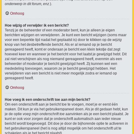
onderwerp in dit forum, enz.
).
Omhoog
Hoe wijzig of verwijder ik een bericht?
Tenzij je de beheerder of een moderator bent, kun je alleen je eigen
berichten wijzigen en verwijderen. Je kunt een bericht wijzigen (soms maar
voor een beperkte tijd nadat het geplaatst is) door te klikken op de
wijzig
knop van het desbetreffende bericht. Als er al iemand op je bericht
gereageerd heeft, komt er onderaan je bericht een klein tekstje dat zegt
hoeveel keer en wanneer je het bericht voor het laatst je gewijzigd hebt. Dit
zal niet verschijnen als nog niemand gereageerd heeft, evenmin als een
beheerder of moderator je bericht gewijzigd heeft. Zij kunnen wel een
mededeling toevoegen, waarom ze je bericht gewijzigd hebben. Het
verwijderen van een bericht is niet meer mogelijk zodra er iemand op
gereageerd heeft.
Omhoog
Hoe voeg ik een onderschrift toe aan mijn bericht?
Om een onderschrift aan je bericht toe te voegen, moet je er eerst één
maken. Dit kun je via het gebruikerspaneel doen. Als je dit gedaan hebt, kun
je de optie
voeg mijn onderschrift toe
aanvinken als je een bericht plaatst. Je
kunt er ook voor zorgen dat je onderschrift automatisch aan ieder nieuw
bericht wordt toegevoegd. Dit doe je door de bijhorende optie te activeren in
het gebruikerspaneel (het is nog altijd mogelijk om het onderschrift uit te
schakelen als je het bericht plaatst).