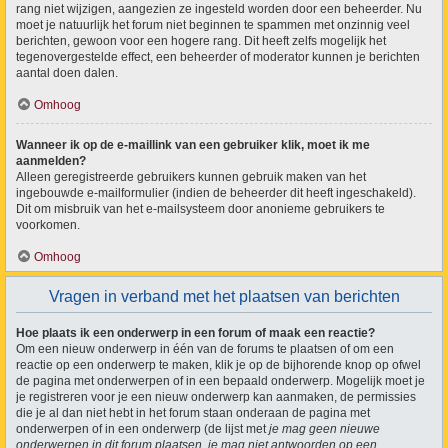
rang niet wijzigen, aangezien ze ingesteld worden door een beheerder. Nu
moet je natuurlijk het forum niet beginnen te spammen met onzinnig veel
berichten, gewoon voor een hogere rang. Dit heeft zelfs mogelijk het
tegenovergestelde effect, een beheerder of moderator kunnen je berichten
aantal doen dalen.
Omhoog
Wanneer ik op de e-maillink van een gebruiker klik, moet ik me
aanmelden?
Alleen geregistreerde gebruikers kunnen gebruik maken van het
ingebouwde e-mailformulier (indien de beheerder dit heeft ingeschakeld).
Dit om misbruik van het e-mailsysteem door anonieme gebruikers te
voorkomen.
Omhoog
Vragen in verband met het plaatsen van berichten
Hoe plaats ik een onderwerp in een forum of maak een reactie?
Om een nieuw onderwerp in één van de forums te plaatsen of om een
reactie op een onderwerp te maken, klik je op de bijhorende knop op ofwel
de pagina met onderwerpen of in een bepaald onderwerp. Mogelijk moet je
je registreren voor je een nieuw onderwerp kan aanmaken, de permissies
die je al dan niet hebt in het forum staan onderaan de pagina met
onderwerpen of in een onderwerp (de lijst met
je mag geen nieuwe
onderwerpen in dit forum plaatsen, je mag niet antwoorden op een