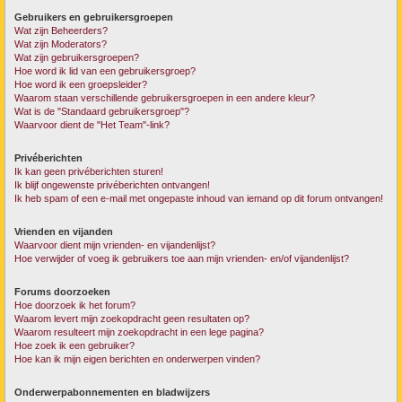
Gebruikers en gebruikersgroepen
Wat zijn Beheerders?
Wat zijn Moderators?
Wat zijn gebruikersgroepen?
Hoe word ik lid van een gebruikersgroep?
Hoe word ik een groepsleider?
Waarom staan verschillende gebruikersgroepen in een andere kleur?
Wat is de "Standaard gebruikersgroep"?
Waarvoor dient de "Het Team"-link?
Privéberichten
Ik kan geen privéberichten sturen!
Ik blijf ongewenste privéberichten ontvangen!
Ik heb spam of een e-mail met ongepaste inhoud van iemand op dit forum ontvangen!
Vrienden en vijanden
Waarvoor dient mijn vrienden- en vijandenlijst?
Hoe verwijder of voeg ik gebruikers toe aan mijn vrienden- en/of vijandenlijst?
Forums doorzoeken
Hoe doorzoek ik het forum?
Waarom levert mijn zoekopdracht geen resultaten op?
Waarom resulteert mijn zoekopdracht in een lege pagina?
Hoe zoek ik een gebruiker?
Hoe kan ik mijn eigen berichten en onderwerpen vinden?
Onderwerpabonnementen en bladwijzers