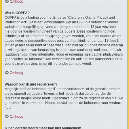
Omhoog
Wat is COPPA?
COPPA is de afkorting voor het Engelse "Children’s Online Privacy and
Protection Act". Dit is een Amerikaanse wet uit 1998 die vereist dat iedere
website die mogelijk gegevens van jongeren onder de 13 jaar verzamelt,
hiervoor de toestemming heeft van de ouders. Deze toestemming moet
schriftelijk of op een andere wijze gegeven worden, zodat de ouders weten
dat de website persoonlijke gegevens van hun kind, jonger dan 13, heeft.
Indien je niet zeker bent of deze wet al dan niet op jou of de website waarop
je wil registreren van toepassing is, neem dan contact op met een juridisch
raadgever voor meer informatie. Houd er rekening mee dat het phpBB-team
geen wettelijke informatie kan verschaffen en ook niet het aanspreekpunt is
voor deze wetgeving, tenzij dit hieronder vermeld wordt.
Omhoog
Waarom kan ik niet registreren?
Mogelijk heeft de beheerder je IP-adres verbannen, of de gebruikersnaam
die je opgeeft verboden. Tevens is het mogelijk dat de beheerder de
registratie mogelijkheid heeft uitgeschakeld om zo de registratie van nieuwe
gebruikers te voorkomen. Neem contact op met de beheerder voor verdere
hulp.
Omhoog
Ik ben geregistreerd maar kan niet aanmelden!