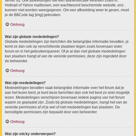
server is). Ook afbeeldingen die een authentificatie vereisen zoals in:
Hotmail of Yahoo mailboxen, een wachtwoord beschermde website, enz.
kunnen niet worden weergegeven. Om een afbeelding weer te geven, moet
je de BBCode tag [img] gebruiken.
Omhoog
Wat zijn globale mededelingen?
Globale mededelingen zijn berichten die belangrijke informatie bevatten, je
komt ze dan ook op verschillende plaatsen tegen zoals bovenaan ieder
forum en in het gebruikerspaneel. Of je al dan niet globale mededelingen
kan plaatsen hangt af van de vereiste permissies, deze zijn ingesteld door
de beheerder.
Omhoog
Wat zijn mededelingen?
Mededelingen bevatten vaak belangrijke informatie over het forum dat je
aan het lezen bent, je kunt deze berichten dan ook het best zo snel mogelijk
lezen. Mededelingen verschijnen bovenaan iedere pagina van het forum
waarin ze geplaatst zijn. Zoals bij globale mededelingen, hangt het van de
vereiste permissies af of je wel of niet mededelingen kan plaatsen. De
benodigde permissies zijn bepaald door een beheerder.
Omhoog
Wat zijn sticky onderwerpen?