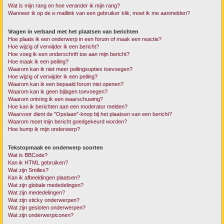
Wat is mijn rang en hoe verander ik mijn rang?
Wanneer ik op de e-maillink van een gebruiker klik, moet ik me aanmelden?
Vragen in verband met het plaatsen van berichten
Hoe plaats ik een onderwerp in een forum of maak een reactie?
Hoe wijzig of verwijder ik een bericht?
Hoe voeg ik een onderschrift toe aan mijn bericht?
Hoe maak ik een peiling?
Waarom kan ik niet meer peilingsopties toevoegen?
Hoe wijzig of verwijder ik een peiling?
Waarom kan ik een bepaald forum niet openen?
Waarom kan ik geen bijlagen toevoegen?
Waarom ontving ik een waarschuwing?
Hoe kan ik berichten aan een moderator melden?
Waarvoor dient de "Opslaan"-knop bij het plaatsen van een bericht?
Waarom moet mijn bericht goedgekeurd worden?
Hoe bump ik mijn onderwerp?
Tekstopmaak en onderwerp soorten
Wat is BBCode?
Kan ik HTML gebruiken?
Wat zijn Smilies?
Kan ik afbeeldingen plaatsen?
Wat zijn globale mededelingen?
Wat zijn mededelingen?
Wat zijn sticky onderwerpen?
Wat zijn gesloten onderwerpen?
Wat zijn onderwerpiconen?