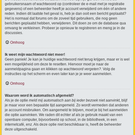
gebruikersnaam of wachtwoord op (controleer de e-mail met je registratie
gegevens) of een beheerder heeft je account verwijderd om één of andere
reden. Indien dit laatste het geval is, heb je dan ooit een bericht geplaatst?
Het is normaal dat forums om de zoveel tijd gebruikers, die nog geen
berichten geplaatst hebben, verwijderen. Dit doen ze om de database qua
omvang te verkleinen. Probeer je opnieuw te registreren en meng je in de
discussies.
Omhoog
Ik weet mijn wachtwoord niet meer!
Geen paniek! Je kan je huidige wachtwoord niet terug krijgen, maar er is wel
een mogelijkheid om deze te resetten. Hiervoor moet je naar de
aanmeldpagina gaan en klikken op
wachtwoord vergeten?
. Volg de
instructies op het scherm en even later kan je je weer aanmelden.
Omhoog
Waarom word ik automatisch afgemeld?
Als je de optie
meld mij automatisch aan bij ieder bezoek
niet aanvinkt, blijf
je maar voor een bepaalde tijd aangemeld. Zo wordt vermeden dat anderen
je account misbruiken. Om aangemeld te blijven, moet je bij het aanmelden
die optie aanvinken. We raden dit echter af als je gebruik maakt van een
openbare computer, bijvoorbeeld op school, in de bibliotheek, in een
internetcafé, enz. Als deze optie niet beschikbaar is, heeft de beheerder
deze uitgeschakeld.