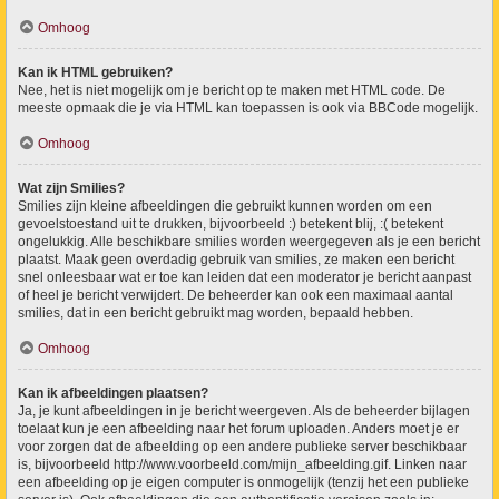
Omhoog
Kan ik HTML gebruiken?
Nee, het is niet mogelijk om je bericht op te maken met HTML code. De
meeste opmaak die je via HTML kan toepassen is ook via BBCode mogelijk.
Omhoog
Wat zijn Smilies?
Smilies zijn kleine afbeeldingen die gebruikt kunnen worden om een
gevoelstoestand uit te drukken, bijvoorbeeld :) betekent blij, :( betekent
ongelukkig. Alle beschikbare smilies worden weergegeven als je een bericht
plaatst. Maak geen overdadig gebruik van smilies, ze maken een bericht
snel onleesbaar wat er toe kan leiden dat een moderator je bericht aanpast
of heel je bericht verwijdert. De beheerder kan ook een maximaal aantal
smilies, dat in een bericht gebruikt mag worden, bepaald hebben.
Omhoog
Kan ik afbeeldingen plaatsen?
Ja, je kunt afbeeldingen in je bericht weergeven. Als de beheerder bijlagen
toelaat kun je een afbeelding naar het forum uploaden. Anders moet je er
voor zorgen dat de afbeelding op een andere publieke server beschikbaar
is, bijvoorbeeld http://www.voorbeeld.com/mijn_afbeelding.gif. Linken naar
een afbeelding op je eigen computer is onmogelijk (tenzij het een publieke