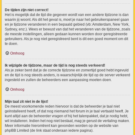
De tijden zijn niet correct!
Het is mogelijk dat de tijd die gegeven wordt van een andere tijdzone is dan
waarin jij woont. Als dit het geval is, moet je naar het gebruikerspaneel gaan
en je tijdzone veranderen in een bepaald gebied (vb: Amsterdam, New York,
Sydney, enz.). Wees er bewust van dat het veranderen van de tijdzone, zoals
de meeste instellingen, alleen gedaan kunnen worden door geregistreerde
gebruikers. Als je nog niet geregistreerd bent is dit een goed moment om dit
te doen.
Omhoog
Ik wijzigde de tijdzone, maar de tijd is nog steeds verkeerd!
Als je zeker bent dat je de correcte tijdzone en zomertijd goed hebt ingevuld
en de tijd is nog steeds anders, is waarschijnlijk de tijd op de server verkeerd
ingesteld en zullen de beheerders een aanpassing moeten doen.
Omhoog
Mijn taal zit niet in de lijst!
De meest voorkomende reden hiervoor is dat de beheerder je taal niet
geïnstalleerd heeft, of dat nog niemand het forum in je taal vertaald heeft. Je
kunt altijd aan de beheerder vragen of hij het talenpakket, dat je nodig hebt,
wil installeren. Indien het nog niet bestaat, mag je gerust de vertaling maken.
Meer informatie hieromtrent kan gevonden worden op de website van
phpBB Limited (de link staat onderaan iedere pagina).