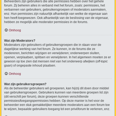
Beheerders zijn gebruikers die alle permissies hebben over het gehele
forum. Zij beheren alles in verband met het forum, zoals: permissies, het
verbannen van gebruikers, gebruikersgroepen of moderators aanmaken,
enz. Hun permissies zijn natuurlijk afhankelijk van welke de eigenaar aan
hen heeft toegewezen. Ook afhankelijk van de beslissing van de eigenaar,
hebben ze mogelijk alle moderator permissies in de forums.
Omhoog
Wat zijn Moderators?
Moderators zijn gebruikers of gebruikersgroepen die in staan voor de
dagelijkse werking van het forum. Ze kunnen, in de forums die ze
modereren, berichten wijzigen en verwijderen; onderwerpen sluiten,
openen, verplaatsen, splitsen en verwijderen. In het algemeen moeten ze er
gewoon op toe zien dat mensen niet van het onderwerp afwijken (
off-topic
gaan) of ongepaste inhoud plaatsen.
Omhoog
Wat zijn gebruikersgroepen?
Als de beheerder gebruikers wil groeperen, kan hij/zij dit doen door middel
van gebruikersgroepen. Gebruikers kunnen van meerdere groepen lid zijn
(dit verschilt per forum), deze groepen kunnen verschillende
permissies/toegangspermissies hebben. Op deze manier is het voor de
beheerder een stuk gemakkelijker meerdere moderators aan een forum toe
te wijzen, bepaalde gebruikers toegang tot een privéforum te verlenen, enz.