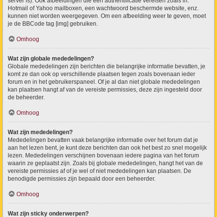
server is). Ook afbeeldingen die een authentificatie vereisen zoals in:
Hotmail of Yahoo mailboxen, een wachtwoord beschermde website, enz.
kunnen niet worden weergegeven. Om een afbeelding weer te geven, moet
je de BBCode tag [img] gebruiken.
Omhoog
Wat zijn globale mededelingen?
Globale mededelingen zijn berichten die belangrijke informatie bevatten, je
komt ze dan ook op verschillende plaatsen tegen zoals bovenaan ieder
forum en in het gebruikerspaneel. Of je al dan niet globale mededelingen
kan plaatsen hangt af van de vereiste permissies, deze zijn ingesteld door
de beheerder.
Omhoog
Wat zijn mededelingen?
Mededelingen bevatten vaak belangrijke informatie over het forum dat je
aan het lezen bent, je kunt deze berichten dan ook het best zo snel mogelijk
lezen. Mededelingen verschijnen bovenaan iedere pagina van het forum
waarin ze geplaatst zijn. Zoals bij globale mededelingen, hangt het van de
vereiste permissies af of je wel of niet mededelingen kan plaatsen. De
benodigde permissies zijn bepaald door een beheerder.
Omhoog
Wat zijn sticky onderwerpen?