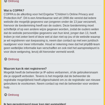
Omhoog
Wat is COPPA?
COPPA is de afkorting voor het Engelse "Children’s Online Privacy and
Protection Act". Dit is een Amerikaanse wet uit 1998 die vereist dat iedere
website die mogelijk gegevens van jongeren onder de 13 jaar verzamelt,
hiervoor de toestemming heeft van de ouders. Deze toestemming moet
schriftelijk of op een andere wijze gegeven worden, zodat de ouders weten
dat de website persoonlijke gegevens van hun kind, jonger dan 13, heeft.
Indien je niet zeker bent of deze wet al dan niet op jou of de website waarop
je wil registreren van toepassing is, neem dan contact op met een juridisch
raadgever voor meer informatie. Houd er rekening mee dat het phpBB-team
geen wettelijke informatie kan verschaffen en ook niet het aanspreekpunt is
voor deze wetgeving, tenzij dit hieronder vermeld wordt.
Omhoog
Waarom kan ik niet registreren?
Mogelijk heeft de beheerder je IP-adres verbannen, of de gebruikersnaam
die je opgeeft verboden. Tevens is het mogelijk dat de beheerder de
registratie mogelijkheid heeft uitgeschakeld om zo de registratie van nieuwe
gebruikers te voorkomen. Neem contact op met de beheerder voor verdere
hulp.
Omhoog
Ik ben geregistreerd maar kan niet aanmelden!