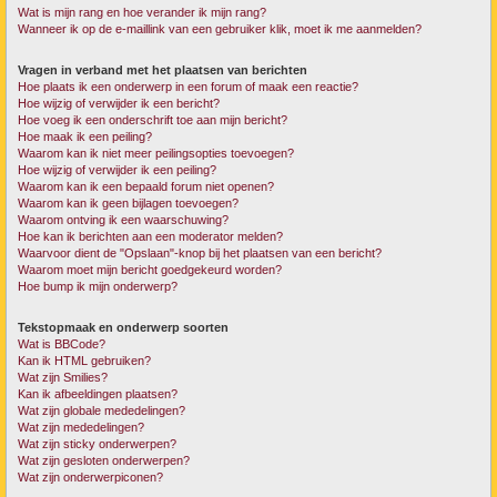
Wat is mijn rang en hoe verander ik mijn rang?
Wanneer ik op de e-maillink van een gebruiker klik, moet ik me aanmelden?
Vragen in verband met het plaatsen van berichten
Hoe plaats ik een onderwerp in een forum of maak een reactie?
Hoe wijzig of verwijder ik een bericht?
Hoe voeg ik een onderschrift toe aan mijn bericht?
Hoe maak ik een peiling?
Waarom kan ik niet meer peilingsopties toevoegen?
Hoe wijzig of verwijder ik een peiling?
Waarom kan ik een bepaald forum niet openen?
Waarom kan ik geen bijlagen toevoegen?
Waarom ontving ik een waarschuwing?
Hoe kan ik berichten aan een moderator melden?
Waarvoor dient de "Opslaan"-knop bij het plaatsen van een bericht?
Waarom moet mijn bericht goedgekeurd worden?
Hoe bump ik mijn onderwerp?
Tekstopmaak en onderwerp soorten
Wat is BBCode?
Kan ik HTML gebruiken?
Wat zijn Smilies?
Kan ik afbeeldingen plaatsen?
Wat zijn globale mededelingen?
Wat zijn mededelingen?
Wat zijn sticky onderwerpen?
Wat zijn gesloten onderwerpen?
Wat zijn onderwerpiconen?