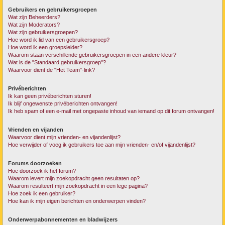
Gebruikers en gebruikersgroepen
Wat zijn Beheerders?
Wat zijn Moderators?
Wat zijn gebruikersgroepen?
Hoe word ik lid van een gebruikersgroep?
Hoe word ik een groepsleider?
Waarom staan verschillende gebruikersgroepen in een andere kleur?
Wat is de "Standaard gebruikersgroep"?
Waarvoor dient de "Het Team"-link?
Privéberichten
Ik kan geen privéberichten sturen!
Ik blijf ongewenste privéberichten ontvangen!
Ik heb spam of een e-mail met ongepaste inhoud van iemand op dit forum ontvangen!
Vrienden en vijanden
Waarvoor dient mijn vrienden- en vijandenlijst?
Hoe verwijder of voeg ik gebruikers toe aan mijn vrienden- en/of vijandenlijst?
Forums doorzoeken
Hoe doorzoek ik het forum?
Waarom levert mijn zoekopdracht geen resultaten op?
Waarom resulteert mijn zoekopdracht in een lege pagina?
Hoe zoek ik een gebruiker?
Hoe kan ik mijn eigen berichten en onderwerpen vinden?
Onderwerpabonnementen en bladwijzers