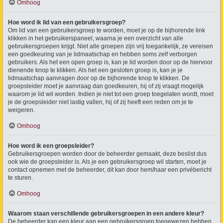
Omhoog
Hoe word ik lid van een gebruikersgroep?
Om lid van een gebruikersgroep te worden, moet je op de bijhorende link
klikken in het gebruikerspaneel, waarna je een overzicht van alle
gebruikersgroepen krijgt. Niet alle groepen zijn vrij toegankelijk, ze vereisen
een goedkeuring van je lidmaatschap en hebben soms zelf verborgen
gebruikers. Als het een open groep is, kan je lid worden door op de hiervoor
dienende knop te klikken. Als het een gesloten groep is, kan je je
lidmaatschap aanvragen door op de bijhorende knop te klikken. De
groepsleider moet je aanvraag dan goedkeuren, hij of zij vraagt mogelijk
waarom je lid wil worden. Indien je niet tot een groep toegelaten wordt, moet
je de groepsleider niet lastig vallen, hij of zij heeft een reden om je te
weigeren.
Omhoog
Hoe word ik een groepsleider?
Gebruikersgroepen worden door de beheerder gemaakt, deze beslist dus
ook wie de groepsleider is. Als je een gebruikersgroep wil starten, moet je
contact opnemen met de beheerder, dit kan door hem/haar een privébericht
te sturen.
Omhoog
Waarom staan verschillende gebruikersgroepen in een andere kleur?
De beheerder kan een kleur aan een gebruikersgroep toegewezen hebben,