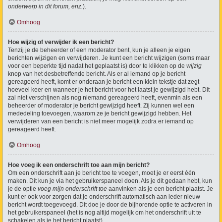
onderwerp in dit forum, enz.
).
Omhoog
Hoe wijzig of verwijder ik een bericht?
Tenzij je de beheerder of een moderator bent, kun je alleen je eigen
berichten wijzigen en verwijderen. Je kunt een bericht wijzigen (soms maar
voor een beperkte tijd nadat het geplaatst is) door te klikken op de
wijzig
knop van het desbetreffende bericht. Als er al iemand op je bericht
gereageerd heeft, komt er onderaan je bericht een klein tekstje dat zegt
hoeveel keer en wanneer je het bericht voor het laatst je gewijzigd hebt. Dit
zal niet verschijnen als nog niemand gereageerd heeft, evenmin als een
beheerder of moderator je bericht gewijzigd heeft. Zij kunnen wel een
mededeling toevoegen, waarom ze je bericht gewijzigd hebben. Het
verwijderen van een bericht is niet meer mogelijk zodra er iemand op
gereageerd heeft.
Omhoog
Hoe voeg ik een onderschrift toe aan mijn bericht?
Om een onderschrift aan je bericht toe te voegen, moet je er eerst één
maken. Dit kun je via het gebruikerspaneel doen. Als je dit gedaan hebt, kun
je de optie
voeg mijn onderschrift toe
aanvinken als je een bericht plaatst. Je
kunt er ook voor zorgen dat je onderschrift automatisch aan ieder nieuw
bericht wordt toegevoegd. Dit doe je door de bijhorende optie te activeren in
het gebruikerspaneel (het is nog altijd mogelijk om het onderschrift uit te
schakelen als je het bericht plaatst).