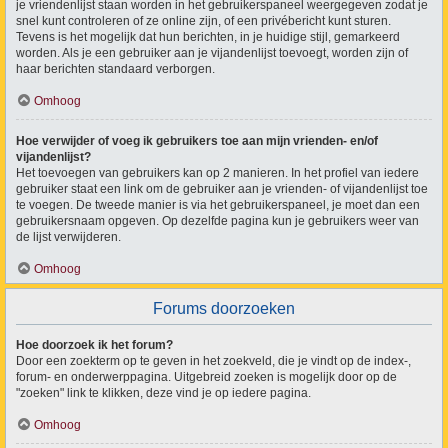
je vriendenlijst staan worden in het gebruikerspaneel weergegeven zodat je
snel kunt controleren of ze online zijn, of een privébericht kunt sturen.
Tevens is het mogelijk dat hun berichten, in je huidige stijl, gemarkeerd
worden. Als je een gebruiker aan je vijandenlijst toevoegt, worden zijn of
haar berichten standaard verborgen.
Omhoog
Hoe verwijder of voeg ik gebruikers toe aan mijn vrienden- en/of
vijandenlijst?
Het toevoegen van gebruikers kan op 2 manieren. In het profiel van iedere
gebruiker staat een link om de gebruiker aan je vrienden- of vijandenlijst toe
te voegen. De tweede manier is via het gebruikerspaneel, je moet dan een
gebruikersnaam opgeven. Op dezelfde pagina kun je gebruikers weer van
de lijst verwijderen.
Omhoog
Forums doorzoeken
Hoe doorzoek ik het forum?
Door een zoekterm op te geven in het zoekveld, die je vindt op de index-,
forum- en onderwerppagina. Uitgebreid zoeken is mogelijk door op de
"zoeken" link te klikken, deze vind je op iedere pagina.
Omhoog