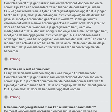
Controleer eerst of je gebruikersnaam en wachtwoord kloppen. Indien ze
correct zijn, kan één of meerdere zaken hiervan de oorzaak zijn. Indien
COPPA geactiveerd is en je tijdens het registratieproces opgaf dat je jonger
bent dan 13 jaar, moet je de ontvangen instructies opvolgen. Als dit niet het
geval is, moet je account dan geactiveerd worden? Sommige forums
vereisen dat iedere nieuwe account geactiveerd wordt, ofwel door jezelf of
door een beheerder. Wanneer je je geregistreerd hebt, werd ook
medegedeeld of dit al dan niet nodig is. Indien je een e-mail ontvangen hebt,
moet je de daarin opgegeven instructies volgen. Als je nooit een e-mail
ontvangen hebt, was het opgegeven e-mailadres dan wel juist? Één van de
redenen van activatie is om het aantal valse accounts te doen dalen. Als je
zeker bent dat je e-mailadres correct was, neem dan contact op met de
beheerder.
Omhoog
Waarom kan ik niet aanmelden?
Er zijn verschillende redenen mogelijk waarom je dit probleem hebt.
Controleer eerst of je gebruikersnaam en wachtwoord kloppen. Indien ze
correct zijn, kun je contact opnemen met de beheerder om er zeker van te
zijn dat je niet verbannen bent. Het is ook mogelijk dat de forumconfiguratie
fout is, dan moet dit door de beheerder opgelost worden.
Omhoog
Ik heb me ooit geregistreerd maar kan nu niet meer aanmelden!?
De meest voorkomende oorzaken hiervoor zijn: je gaf een verkeerde