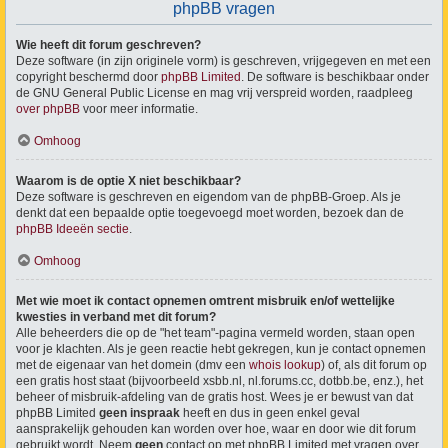
phpBB vragen
Wie heeft dit forum geschreven?
Deze software (in zijn originele vorm) is geschreven, vrijgegeven en met een
copyright beschermd door
phpBB Limited
. De software is beschikbaar onder
de GNU General Public License en mag vrij verspreid worden, raadpleeg
over phpBB
voor meer informatie.
Omhoog
Waarom is de optie X niet beschikbaar?
Deze software is geschreven en eigendom van de phpBB-Groep. Als je
denkt dat een bepaalde optie toegevoegd moet worden, bezoek dan de
phpBB Ideeën sectie
.
Omhoog
Met wie moet ik contact opnemen omtrent misbruik en/of wettelijke
kwesties in verband met dit forum?
Alle beheerders die op de "het team"-pagina vermeld worden, staan open
voor je klachten. Als je geen reactie hebt gekregen, kun je contact opnemen
met de eigenaar van het domein (dmv een
whois lookup
) of, als dit forum op
een gratis host staat (bijvoorbeeld xsbb.nl, nl.forums.cc, dotbb.be, enz.), het
beheer of misbruik-afdeling van de gratis host. Wees je er bewust van dat
phpBB Limited
geen inspraak
heeft en dus in geen enkel geval
aansprakelijk gehouden kan worden over hoe, waar en door wie dit forum
gebruikt wordt. Neem
geen
contact op met phpBB Limited met vragen over