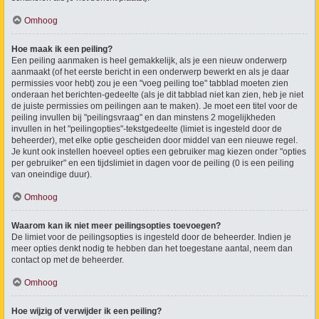
Omhoog
Hoe maak ik een peiling?
Een peiling aanmaken is heel gemakkelijk, als je een nieuw onderwerp
aanmaakt (of het eerste bericht in een onderwerp bewerkt en als je daar
permissies voor hebt) zou je een "voeg peiling toe" tabblad moeten zien
onderaan het berichten-gedeelte (als je dit tabblad niet kan zien, heb je niet
de juiste permissies om peilingen aan te maken). Je moet een titel voor de
peiling invullen bij "peilingsvraag" en dan minstens 2 mogelijkheden
invullen in het "peilingopties"-tekstgedeelte (limiet is ingesteld door de
beheerder), met elke optie gescheiden door middel van een nieuwe regel.
Je kunt ook instellen hoeveel opties een gebruiker mag kiezen onder "opties
per gebruiker" en een tijdslimiet in dagen voor de peiling (0 is een peiling
van oneindige duur).
Omhoog
Waarom kan ik niet meer peilingsopties toevoegen?
De limiet voor de peilingsopties is ingesteld door de beheerder. Indien je
meer opties denkt nodig te hebben dan het toegestane aantal, neem dan
contact op met de beheerder.
Omhoog
Hoe wijzig of verwijder ik een peiling?