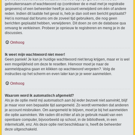
gebruikersnaam of wachtwoord op (controleer de e-mail met je registratie
gegevens) of een beheerder heeft je account verwijderd om één of andere
reden. Indien dit laatste het geval is, heb je dan ooit een bericht geplaatst?
Het is normaal dat forums om de zoveel tijd gebruikers, die nog geen
berichten geplaatst hebben, verwijderen. Dit doen ze om de database qua
omvang te verkleinen. Probeer je opnieuw te registreren en meng je in de
discussies.
Omhoog
Ik weet mijn wachtwoord niet meer!
Geen paniek! Je kan je huidige wachtwoord niet terug krijgen, maar er is wel
een mogelijkheid om deze te resetten. Hiervoor moet je naar de
aanmeldpagina gaan en klikken op
wachtwoord vergeten?
. Volg de
instructies op het scherm en even later kan je je weer aanmelden.
Omhoog
Waarom word ik automatisch afgemeld?
Als je de optie
meld mij automatisch aan bij ieder bezoek
niet aanvinkt, blijf
je maar voor een bepaalde tijd aangemeld. Zo wordt vermeden dat anderen
je account misbruiken. Om aangemeld te blijven, moet je bij het aanmelden
die optie aanvinken. We raden dit echter af als je gebruik maakt van een
openbare computer, bijvoorbeeld op school, in de bibliotheek, in een
internetcafé, enz. Als deze optie niet beschikbaar is, heeft de beheerder
deze uitgeschakeld.