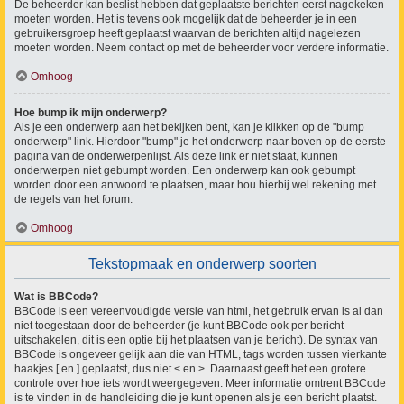
De beheerder kan beslist hebben dat geplaatste berichten eerst nagekeken
moeten worden. Het is tevens ook mogelijk dat de beheerder je in een
gebruikersgroep heeft geplaatst waarvan de berichten altijd nagelezen
moeten worden. Neem contact op met de beheerder voor verdere informatie.
Omhoog
Hoe bump ik mijn onderwerp?
Als je een onderwerp aan het bekijken bent, kan je klikken op de "bump
onderwerp" link. Hierdoor "bump" je het onderwerp naar boven op de eerste
pagina van de onderwerpenlijst. Als deze link er niet staat, kunnen
onderwerpen niet gebumpt worden. Een onderwerp kan ook gebumpt
worden door een antwoord te plaatsen, maar hou hierbij wel rekening met
de regels van het forum.
Omhoog
Tekstopmaak en onderwerp soorten
Wat is BBCode?
BBCode is een vereenvoudigde versie van html, het gebruik ervan is al dan
niet toegestaan door de beheerder (je kunt BBCode ook per bericht
uitschakelen, dit is een optie bij het plaatsen van je bericht). De syntax van
BBCode is ongeveer gelijk aan die van HTML, tags worden tussen vierkante
haakjes [ en ] geplaatst, dus niet < en >. Daarnaast geeft het een grotere
controle over hoe iets wordt weergegeven. Meer informatie omtrent BBCode
is te vinden in de handleiding die je kunt openen als je een bericht plaatst.