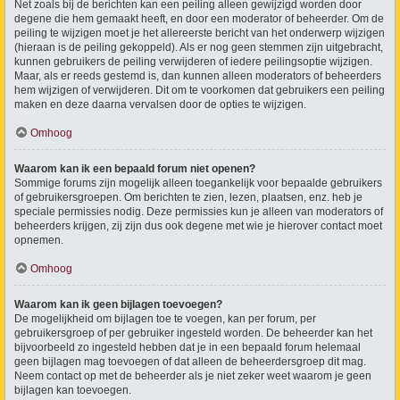
Net zoals bij de berichten kan een peiling alleen gewijzigd worden door
degene die hem gemaakt heeft, en door een moderator of beheerder. Om de
peiling te wijzigen moet je het allereerste bericht van het onderwerp wijzigen
(hieraan is de peiling gekoppeld). Als er nog geen stemmen zijn uitgebracht,
kunnen gebruikers de peiling verwijderen of iedere peilingsoptie wijzigen.
Maar, als er reeds gestemd is, dan kunnen alleen moderators of beheerders
hem wijzigen of verwijderen. Dit om te voorkomen dat gebruikers een peiling
maken en deze daarna vervalsen door de opties te wijzigen.
Omhoog
Waarom kan ik een bepaald forum niet openen?
Sommige forums zijn mogelijk alleen toegankelijk voor bepaalde gebruikers
of gebruikersgroepen. Om berichten te zien, lezen, plaatsen, enz. heb je
speciale permissies nodig. Deze permissies kun je alleen van moderators of
beheerders krijgen, zij zijn dus ook degene met wie je hierover contact moet
opnemen.
Omhoog
Waarom kan ik geen bijlagen toevoegen?
De mogelijkheid om bijlagen toe te voegen, kan per forum, per
gebruikersgroep of per gebruiker ingesteld worden. De beheerder kan het
bijvoorbeeld zo ingesteld hebben dat je in een bepaald forum helemaal
geen bijlagen mag toevoegen of dat alleen de beheerdersgroep dit mag.
Neem contact op met de beheerder als je niet zeker weet waarom je geen
bijlagen kan toevoegen.