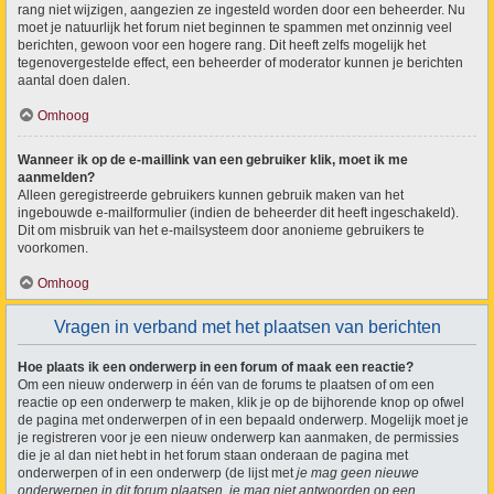
rang niet wijzigen, aangezien ze ingesteld worden door een beheerder. Nu
moet je natuurlijk het forum niet beginnen te spammen met onzinnig veel
berichten, gewoon voor een hogere rang. Dit heeft zelfs mogelijk het
tegenovergestelde effect, een beheerder of moderator kunnen je berichten
aantal doen dalen.
Omhoog
Wanneer ik op de e-maillink van een gebruiker klik, moet ik me
aanmelden?
Alleen geregistreerde gebruikers kunnen gebruik maken van het
ingebouwde e-mailformulier (indien de beheerder dit heeft ingeschakeld).
Dit om misbruik van het e-mailsysteem door anonieme gebruikers te
voorkomen.
Omhoog
Vragen in verband met het plaatsen van berichten
Hoe plaats ik een onderwerp in een forum of maak een reactie?
Om een nieuw onderwerp in één van de forums te plaatsen of om een
reactie op een onderwerp te maken, klik je op de bijhorende knop op ofwel
de pagina met onderwerpen of in een bepaald onderwerp. Mogelijk moet je
je registreren voor je een nieuw onderwerp kan aanmaken, de permissies
die je al dan niet hebt in het forum staan onderaan de pagina met
onderwerpen of in een onderwerp (de lijst met
je mag geen nieuwe
onderwerpen in dit forum plaatsen, je mag niet antwoorden op een