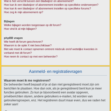
Wat is het verschil tussen een bladwijzer en abonnement?
Hoe kan ik een bladwijzer of abonnement instellen op specifieke onderwerpen?
Hoe kan ik een bladwijzer of abonnement instellen op specifieke forums?
Hoe zeg ik mijn abonnement op?
Bijlagen
Welke bijlagen worden toegestaan op dit forum?
Hoe vind ik al mijn bijlagen?
phpBB vragen
Wie heeft dit forum geschreven?
Waarom is de optie X niet beschikbaar?
Met wie moet ik contact opnemen omtrent misbruik en/of wettelijke kwesties in
verband met dit forum?
Hoe neem ik contact op met een beheerder?
Aanmeld- en registratievragen
Waarom moet ik me registreren?
De beheerder heeft bepaalt of je al dan niet geregistreerd moet zijn om
berichten te plaatsen. Hoe dan ook, als je geregistreerd bent kun je meer
functies gebruiken. Zo kun je bijvoorbeeld een avatar opgeven,
privéberichten sturen, andere gebruikers e-mailen, lid worden van
gebruikersgroepen, enz. Het registreren duurt maar even, dus we raden het
zeker aan!