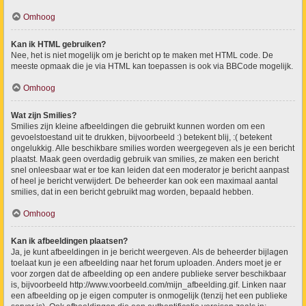
Omhoog
Kan ik HTML gebruiken?
Nee, het is niet mogelijk om je bericht op te maken met HTML code. De
meeste opmaak die je via HTML kan toepassen is ook via BBCode mogelijk.
Omhoog
Wat zijn Smilies?
Smilies zijn kleine afbeeldingen die gebruikt kunnen worden om een
gevoelstoestand uit te drukken, bijvoorbeeld :) betekent blij, :( betekent
ongelukkig. Alle beschikbare smilies worden weergegeven als je een bericht
plaatst. Maak geen overdadig gebruik van smilies, ze maken een bericht
snel onleesbaar wat er toe kan leiden dat een moderator je bericht aanpast
of heel je bericht verwijdert. De beheerder kan ook een maximaal aantal
smilies, dat in een bericht gebruikt mag worden, bepaald hebben.
Omhoog
Kan ik afbeeldingen plaatsen?
Ja, je kunt afbeeldingen in je bericht weergeven. Als de beheerder bijlagen
toelaat kun je een afbeelding naar het forum uploaden. Anders moet je er
voor zorgen dat de afbeelding op een andere publieke server beschikbaar
is, bijvoorbeeld http://www.voorbeeld.com/mijn_afbeelding.gif. Linken naar
een afbeelding op je eigen computer is onmogelijk (tenzij het een publieke