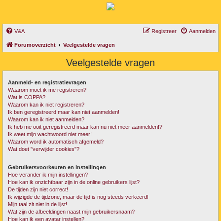
V&A
Registreer
Aanmelden
Forumoverzicht
Veelgestelde vragen
Veelgestelde vragen
Aanmeld- en registratievragen
Waarom moet ik me registreren?
Wat is COPPA?
Waarom kan ik niet registreren?
Ik ben geregistreerd maar kan niet aanmelden!
Waarom kan ik niet aanmelden?
Ik heb me ooit geregistreerd maar kan nu niet meer aanmelden!?
Ik weet mijn wachtwoord niet meer!
Waarom word ik automatisch afgemeld?
Wat doet "verwijder cookies"?
Gebruikersvoorkeuren en instellingen
Hoe verander ik mijn instellingen?
Hoe kan ik onzichtbaar zijn in de online gebruikers lijst?
De tijden zijn niet correct!
Ik wijzigde de tijdzone, maar de tijd is nog steeds verkeerd!
Mijn taal zit niet in de lijst!
Wat zijn de afbeeldingen naast mijn gebruikersnaam?
Hoe kan ik een avatar instellen?