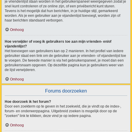
je vriendenlijst staan worden in het gebruikerspaneel weergegeven zodat je
snel kunt controleren of ze online zijn, of een privébericht kunt sturen.
Tevens is het mogelijk dat hun berichten, in je huidige stijl, gemarkeerd
worden. Als je een gebruiker aan je vijandenlijst toevoegt, worden zijn of
haar berichten standaard verborgen.
Omhoog
Hoe verwijder of voeg ik gebruikers toe aan mijn vrienden- en/of
vijandenlijst?
Het toevoegen van gebruikers kan op 2 manieren. In het profiel van iedere
gebruiker staat een link om de gebruiker aan je vrienden- of vijandenlijst toe
te voegen. De tweede manier is via het gebruikerspaneel, je moet dan een
gebruikersnaam opgeven. Op dezelfde pagina kun je gebruikers weer van
de lijst verwijderen.
Omhoog
Forums doorzoeken
Hoe doorzoek ik het forum?
Door een zoekterm op te geven in het zoekveld, die je vindt op de index-,
forum- en onderwerppagina. Uitgebreid zoeken is mogelijk door op de
"zoeken" link te klikken, deze vind je op iedere pagina.
Omhoog