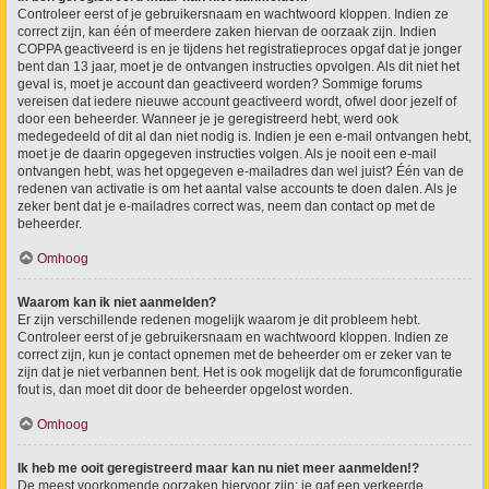
Controleer eerst of je gebruikersnaam en wachtwoord kloppen. Indien ze
correct zijn, kan één of meerdere zaken hiervan de oorzaak zijn. Indien
COPPA geactiveerd is en je tijdens het registratieproces opgaf dat je jonger
bent dan 13 jaar, moet je de ontvangen instructies opvolgen. Als dit niet het
geval is, moet je account dan geactiveerd worden? Sommige forums
vereisen dat iedere nieuwe account geactiveerd wordt, ofwel door jezelf of
door een beheerder. Wanneer je je geregistreerd hebt, werd ook
medegedeeld of dit al dan niet nodig is. Indien je een e-mail ontvangen hebt,
moet je de daarin opgegeven instructies volgen. Als je nooit een e-mail
ontvangen hebt, was het opgegeven e-mailadres dan wel juist? Één van de
redenen van activatie is om het aantal valse accounts te doen dalen. Als je
zeker bent dat je e-mailadres correct was, neem dan contact op met de
beheerder.
Omhoog
Waarom kan ik niet aanmelden?
Er zijn verschillende redenen mogelijk waarom je dit probleem hebt.
Controleer eerst of je gebruikersnaam en wachtwoord kloppen. Indien ze
correct zijn, kun je contact opnemen met de beheerder om er zeker van te
zijn dat je niet verbannen bent. Het is ook mogelijk dat de forumconfiguratie
fout is, dan moet dit door de beheerder opgelost worden.
Omhoog
Ik heb me ooit geregistreerd maar kan nu niet meer aanmelden!?
De meest voorkomende oorzaken hiervoor zijn: je gaf een verkeerde