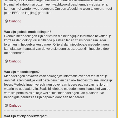
server is). Ook afbeeldingen die een authentificatie vereisen zoals in:
Hotmail of Yahoo mailboxen, een wachtwoord beschermde website, enz.
kunnen niet worden weergegeven. Om een afbeelding weer te geven, moet
je de BBCode tag [img] gebruiken.
Omhoog
Wat zijn globale mededelingen?
Globale mededelingen zijn berichten die belangrijke informatie bevatten, je
komt ze dan ook op verschillende plaatsen tegen zoals bovenaan ieder
forum en in het gebruikerspaneel. Of je al dan niet globale mededelingen
kan plaatsen hangt af van de vereiste permissies, deze zijn ingesteld door
de beheerder.
Omhoog
Wat zijn mededelingen?
Mededelingen bevatten vaak belangrijke informatie over het forum dat je
aan het lezen bent, je kunt deze berichten dan ook het best zo snel mogelijk
lezen. Mededelingen verschijnen bovenaan iedere pagina van het forum
waarin ze geplaatst zijn. Zoals bij globale mededelingen, hangt het van de
vereiste permissies af of je wel of niet mededelingen kan plaatsen. De
benodigde permissies zijn bepaald door een beheerder.
Omhoog
Wat zijn sticky onderwerpen?