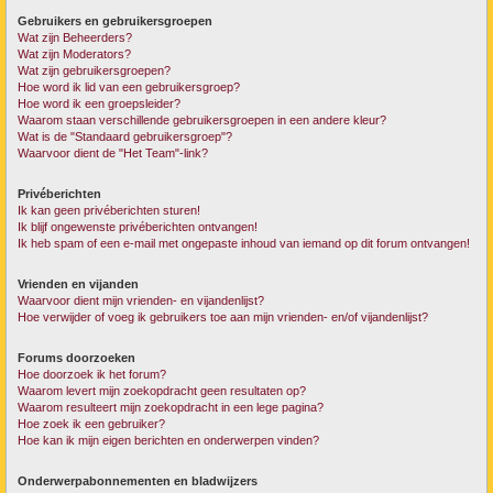
Gebruikers en gebruikersgroepen
Wat zijn Beheerders?
Wat zijn Moderators?
Wat zijn gebruikersgroepen?
Hoe word ik lid van een gebruikersgroep?
Hoe word ik een groepsleider?
Waarom staan verschillende gebruikersgroepen in een andere kleur?
Wat is de "Standaard gebruikersgroep"?
Waarvoor dient de "Het Team"-link?
Privéberichten
Ik kan geen privéberichten sturen!
Ik blijf ongewenste privéberichten ontvangen!
Ik heb spam of een e-mail met ongepaste inhoud van iemand op dit forum ontvangen!
Vrienden en vijanden
Waarvoor dient mijn vrienden- en vijandenlijst?
Hoe verwijder of voeg ik gebruikers toe aan mijn vrienden- en/of vijandenlijst?
Forums doorzoeken
Hoe doorzoek ik het forum?
Waarom levert mijn zoekopdracht geen resultaten op?
Waarom resulteert mijn zoekopdracht in een lege pagina?
Hoe zoek ik een gebruiker?
Hoe kan ik mijn eigen berichten en onderwerpen vinden?
Onderwerpabonnementen en bladwijzers