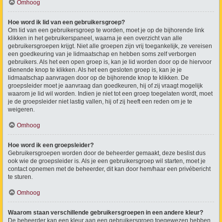
Omhoog
Hoe word ik lid van een gebruikersgroep?
Om lid van een gebruikersgroep te worden, moet je op de bijhorende link
klikken in het gebruikerspaneel, waarna je een overzicht van alle
gebruikersgroepen krijgt. Niet alle groepen zijn vrij toegankelijk, ze vereisen
een goedkeuring van je lidmaatschap en hebben soms zelf verborgen
gebruikers. Als het een open groep is, kan je lid worden door op de hiervoor
dienende knop te klikken. Als het een gesloten groep is, kan je je
lidmaatschap aanvragen door op de bijhorende knop te klikken. De
groepsleider moet je aanvraag dan goedkeuren, hij of zij vraagt mogelijk
waarom je lid wil worden. Indien je niet tot een groep toegelaten wordt, moet
je de groepsleider niet lastig vallen, hij of zij heeft een reden om je te
weigeren.
Omhoog
Hoe word ik een groepsleider?
Gebruikersgroepen worden door de beheerder gemaakt, deze beslist dus
ook wie de groepsleider is. Als je een gebruikersgroep wil starten, moet je
contact opnemen met de beheerder, dit kan door hem/haar een privébericht
te sturen.
Omhoog
Waarom staan verschillende gebruikersgroepen in een andere kleur?
De beheerder kan een kleur aan een gebruikersgroep toegewezen hebben,