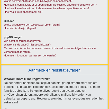
Wat is het verschil tussen een bladwijzer en abonnement?
Hoe kan ik een bladwijzer of abonnement instellen op specifieke onderwerpen?
Hoe kan ik een bladwijzer of abonnement instellen op specifieke forums?
Hoe zeg ik mijn abonnement op?
Bijlagen
Welke bijlagen worden toegestaan op dit forum?
Hoe vind ik al mijn bijlagen?
phpBB vragen
Wie heeft dit forum geschreven?
Waarom is de optie X niet beschikbaar?
Met wie moet ik contact opnemen omtrent misbruik en/of wettelijke kwesties in
verband met dit forum?
Hoe neem ik contact op met een beheerder?
Aanmeld- en registratievragen
Waarom moet ik me registreren?
De beheerder heeft bepaalt of je al dan niet geregistreerd moet zijn om
berichten te plaatsen. Hoe dan ook, als je geregistreerd bent kun je meer
functies gebruiken. Zo kun je bijvoorbeeld een avatar opgeven,
privéberichten sturen, andere gebruikers e-mailen, lid worden van
gebruikersgroepen, enz. Het registreren duurt maar even, dus we raden het
zeker aan!