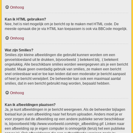
Omhoog
Kan ik HTML gebruiken?
Nee, het is niet mogelijk om je bericht op te maken met HTML code. De
meeste opmaak die je via HTML kan toepassen is ook via BBCode mogelijk.
Omhoog
Wat zijn Smilies?
Smilies zijn kleine afbeeldingen die gebruikt kunnen worden om een
gevoelstoestand uit te drukken, bijvoorbeeld :) betekent blij, :( betekent
ongelukkig. Alle beschikbare smilies worden weergegeven als je een bericht
plaatst. Maak geen overdadig gebruik van smilies, ze maken een bericht
snel onleesbaar wat er toe kan leiden dat een moderator je bericht aanpast
of heel je bericht verwijdert. De beheerder kan ook een maximaal aantal
smilies, dat in een bericht gebruikt mag worden, bepaald hebben.
Omhoog
Kan ik afbeeldingen plaatsen?
Ja, je kunt afbeeldingen in je bericht weergeven. Als de beheerder bijlagen
toelaat kun je een afbeelding naar het forum uploaden. Anders moet je er
voor zorgen dat de afbeelding op een andere publieke server beschikbaar
is, bijvoorbeeld http://www.voorbeeld.com/mijn_afbeelding.gif. Linken naar
een afbeelding op je eigen computer is onmogelijk (tenzij het een publieke