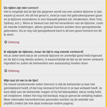
De tijden zijn niet correct!
Het is mogelijk dat de tijd die gegeven wordt van een andere tijdzone is dan
waarin jij woont. Als dit het geval is, moet je naar het gebruikerspaneel gaan
en je tijdzone veranderen in een bepaald gebied (vb: Amsterdam, New York,
Sydney, enz.). Wees er bewust van dat het veranderen van de tijdzone, zoals
de meeste instellingen, alleen gedaan kunnen worden door geregistreerde
gebruikers. Als je nog niet geregistreerd bent is dit een goed moment om dit
te doen.
Omhoog
Ik wijzigde de tijdzone, maar de tijd is nog steeds verkeerd!
Als je zeker bent dat je de correcte tijdzone en zomertijd goed hebt ingevuld
en de tijd is nog steeds anders, is waarschijnlijk de tijd op de server verkeerd
ingesteld en zullen de beheerders een aanpassing moeten doen.
Omhoog
Mijn taal zit niet in de lijst!
De meest voorkomende reden hiervoor is dat de beheerder je taal niet
geïnstalleerd heeft, of dat nog niemand het forum in je taal vertaald heeft. Je
kunt altijd aan de beheerder vragen of hij het talenpakket, dat je nodig hebt,
wil installeren. Indien het nog niet bestaat, mag je gerust de vertaling maken.
Meer informatie hieromtrent kan gevonden worden op de website van
phpBB Limited (de link staat onderaan iedere pagina).