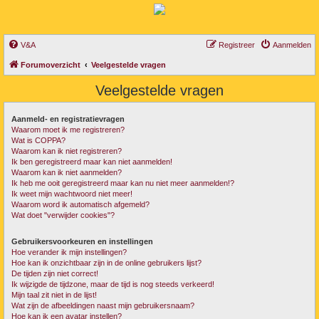
V&A
Registreer
Aanmelden
Forumoverzicht
Veelgestelde vragen
Veelgestelde vragen
Aanmeld- en registratievragen
Waarom moet ik me registreren?
Wat is COPPA?
Waarom kan ik niet registreren?
Ik ben geregistreerd maar kan niet aanmelden!
Waarom kan ik niet aanmelden?
Ik heb me ooit geregistreerd maar kan nu niet meer aanmelden!?
Ik weet mijn wachtwoord niet meer!
Waarom word ik automatisch afgemeld?
Wat doet "verwijder cookies"?
Gebruikersvoorkeuren en instellingen
Hoe verander ik mijn instellingen?
Hoe kan ik onzichtbaar zijn in de online gebruikers lijst?
De tijden zijn niet correct!
Ik wijzigde de tijdzone, maar de tijd is nog steeds verkeerd!
Mijn taal zit niet in de lijst!
Wat zijn de afbeeldingen naast mijn gebruikersnaam?
Hoe kan ik een avatar instellen?