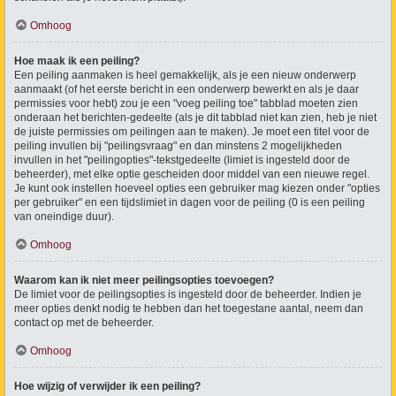
Omhoog
Hoe maak ik een peiling?
Een peiling aanmaken is heel gemakkelijk, als je een nieuw onderwerp
aanmaakt (of het eerste bericht in een onderwerp bewerkt en als je daar
permissies voor hebt) zou je een "voeg peiling toe" tabblad moeten zien
onderaan het berichten-gedeelte (als je dit tabblad niet kan zien, heb je niet
de juiste permissies om peilingen aan te maken). Je moet een titel voor de
peiling invullen bij "peilingsvraag" en dan minstens 2 mogelijkheden
invullen in het "peilingopties"-tekstgedeelte (limiet is ingesteld door de
beheerder), met elke optie gescheiden door middel van een nieuwe regel.
Je kunt ook instellen hoeveel opties een gebruiker mag kiezen onder "opties
per gebruiker" en een tijdslimiet in dagen voor de peiling (0 is een peiling
van oneindige duur).
Omhoog
Waarom kan ik niet meer peilingsopties toevoegen?
De limiet voor de peilingsopties is ingesteld door de beheerder. Indien je
meer opties denkt nodig te hebben dan het toegestane aantal, neem dan
contact op met de beheerder.
Omhoog
Hoe wijzig of verwijder ik een peiling?