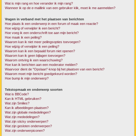
Wat is mijn rang en hoe verander ik mijn rang?
Wanneer ik op de e-maillink van een gebruiker klik, moet ik me aanmelden?
Vragen in verband met het plaatsen van berichten
Hoe plaats ik een onderwerp in een forum of maak een reactie?
Hoe wijzig of verwijder ik een bericht?
Hoe voeg ik een onderschrift toe aan mijn bericht?
Hoe maak ik een peiling?
Waarom kan ik niet meer peilingsopties toevoegen?
Hoe wijzig of verwijder ik een peiling?
Waarom kan ik een bepaald forum niet openen?
Waarom kan ik geen bijlagen toevoegen?
Waarom ontving ik een waarschuwing?
Hoe kan ik berichten aan een moderator melden?
Waarvoor dient de "Opslaan"-knop bij het plaatsen van een bericht?
Waarom moet mijn bericht goedgekeurd worden?
Hoe bump ik mijn onderwerp?
Tekstopmaak en onderwerp soorten
Wat is BBCode?
Kan ik HTML gebruiken?
Wat zijn Smilies?
Kan ik afbeeldingen plaatsen?
Wat zijn globale mededelingen?
Wat zijn mededelingen?
Wat zijn sticky onderwerpen?
Wat zijn gesloten onderwerpen?
Wat zijn onderwerpiconen?