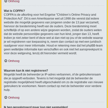
Omhoog
Wat is COPPA?
COPPA is de afkorting voor het Engelse "Children’s Online Privacy and
Protection Act". Dit is een Amerikaanse wet uit 1998 die vereist dat iedere
website die mogelijk gegevens van jongeren onder de 13 jaar verzamelt,
hiervoor de toestemming heeft van de ouders. Deze toestemming moet
schriftelijk of op een andere wijze gegeven worden, zodat de ouders weten
dat de website persoonlijke gegevens van hun kind, jonger dan 13, heeft.
Indien je niet zeker bent of deze wet al dan niet op jou of de website waarop
je wil registreren van toepassing is, neem dan contact op met een juridisch
raadgever voor meer informatie. Houd er rekening mee dat het phpBB-team
geen wettelijke informatie kan verschaffen en ook niet het aanspreekpunt is
voor deze wetgeving, tenzij dit hieronder vermeld wordt.
Omhoog
Waarom kan ik niet registreren?
Mogelijk heeft de beheerder je IP-adres verbannen, of de gebruikersnaam
die je opgeeft verboden. Tevens is het mogelijk dat de beheerder de
registratie mogelijkheid heeft uitgeschakeld om zo de registratie van nieuwe
gebruikers te voorkomen. Neem contact op met de beheerder voor verdere
hulp.
Omhoog
Ik ben geregistreerd maar kan niet aanmelden!