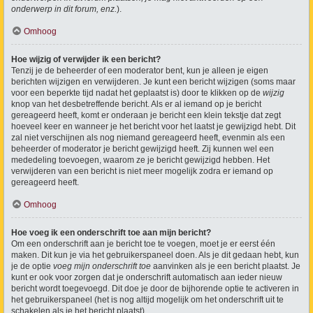
onderwerp in dit forum, enz.
).
Omhoog
Hoe wijzig of verwijder ik een bericht?
Tenzij je de beheerder of een moderator bent, kun je alleen je eigen
berichten wijzigen en verwijderen. Je kunt een bericht wijzigen (soms maar
voor een beperkte tijd nadat het geplaatst is) door te klikken op de
wijzig
knop van het desbetreffende bericht. Als er al iemand op je bericht
gereageerd heeft, komt er onderaan je bericht een klein tekstje dat zegt
hoeveel keer en wanneer je het bericht voor het laatst je gewijzigd hebt. Dit
zal niet verschijnen als nog niemand gereageerd heeft, evenmin als een
beheerder of moderator je bericht gewijzigd heeft. Zij kunnen wel een
mededeling toevoegen, waarom ze je bericht gewijzigd hebben. Het
verwijderen van een bericht is niet meer mogelijk zodra er iemand op
gereageerd heeft.
Omhoog
Hoe voeg ik een onderschrift toe aan mijn bericht?
Om een onderschrift aan je bericht toe te voegen, moet je er eerst één
maken. Dit kun je via het gebruikerspaneel doen. Als je dit gedaan hebt, kun
je de optie
voeg mijn onderschrift toe
aanvinken als je een bericht plaatst. Je
kunt er ook voor zorgen dat je onderschrift automatisch aan ieder nieuw
bericht wordt toegevoegd. Dit doe je door de bijhorende optie te activeren in
het gebruikerspaneel (het is nog altijd mogelijk om het onderschrift uit te
schakelen als je het bericht plaatst).