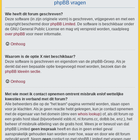
phpBB vragen
Wie heeft dit forum geschreven?
Deze software (in zijn originele vorm) is geschreven, vrijgegeven en met een
copyright beschermd door
phpBB Limited
. De software is beschikbaar onder
de GNU General Public License en mag vrij verspreid worden, raadpleeg
over phpBB
voor meer informatie.
Omhoog
Waarom is de optie X niet beschikbaar?
Deze software is geschreven en eigendom van de phpBB-Groep. Als je
denkt dat een bepaalde optie toegevoegd moet worden, bezoek dan de
phpBB Ideeën sectie
.
Omhoog
Met wie moet ik contact opnemen omtrent misbruik en/of wettelijke
kwesties in verband met dit forum?
Alle beheerders die op de "het team"-pagina vermeld worden, staan open
voor je klachten. Als je geen reactie hebt gekregen, kun je contact opnemen
met de eigenaar van het domein (dmv een
whois lookup
) of, als dit forum op
een gratis host staat (bijvoorbeeld xsbb.nl, nl.forums.cc, dotbb.be, enz.), het
beheer of misbruik-afdeling van de gratis host. Wees je er bewust van dat
phpBB Limited
geen inspraak
heeft en dus in geen enkel geval
aansprakelijk gehouden kan worden over hoe, waar en door wie dit forum
gebruikt wordt. Neem
geen
contact op met phpBB Limited met vragen over