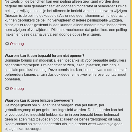
Net zoals bij de berichten kan een peiling alleen gewijzigd worden door
degene die hem gemaakt heeft, en door een moderator of beheerder. Om de
peiling te wijzigen moet je het allereerste bericht van het onderwerp wijzigen
(hieraan is de peiling gekoppeld). Als er nog geen stemmen zijn uitgebracht,
kunnen gebruikers de peiling verwijderen of iedere peilingsoptie wijzigen.
Maar, als er reeds gestemd is, dan kunnen alleen moderators of beheerders
hem wijzigen of verwijderen. Dit om te voorkomen dat gebruikers een peiling
maken en deze daarna vervalsen door de opties te wijzigen.
Omhoog
Waarom kan ik een bepaald forum niet openen?
Sommige forums zijn mogelijk alleen toegankelijk voor bepaalde gebruikers
of gebruikersgroepen. Om berichten te zien, lezen, plaatsen, enz. heb je
speciale permissies nodig. Deze permissies kun je alleen van moderators of
beheerders krijgen, zij zijn dus ook degene met wie je hierover contact moet
opnemen.
Omhoog
Waarom kan ik geen bijlagen toevoegen?
De mogelijkheid om bijlagen toe te voegen, kan per forum, per
gebruikersgroep of per gebruiker ingesteld worden. De beheerder kan het
bijvoorbeeld zo ingesteld hebben dat je in een bepaald forum helemaal
geen bijlagen mag toevoegen of dat alleen de beheerdersgroep dit mag.
Neem contact op met de beheerder als je niet zeker weet waarom je geen
bijlagen kan toevoegen.