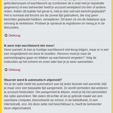
gebruikersnaam of wachtwoord op (controleer de e-mail met je registratie
gegevens) of een beheerder heeft je account verwijderd om één of andere
reden. Indien dit laatste het geval is, heb je dan ooit een bericht geplaatst?
Het is normaal dat forums om de zoveel tijd gebruikers, die nog geen
berichten geplaatst hebben, verwijderen. Dit doen ze om de database qua
omvang te verkleinen. Probeer je opnieuw te registreren en meng je in de
discussies.
Omhoog
Ik weet mijn wachtwoord niet meer!
Geen paniek! Je kan je huidige wachtwoord niet terug krijgen, maar er is wel
een mogelijkheid om deze te resetten. Hiervoor moet je naar de
aanmeldpagina gaan en klikken op
wachtwoord vergeten?
. Volg de
instructies op het scherm en even later kan je je weer aanmelden.
Omhoog
Waarom word ik automatisch afgemeld?
Als je de optie
meld mij automatisch aan bij ieder bezoek
niet aanvinkt, blijf
je maar voor een bepaalde tijd aangemeld. Zo wordt vermeden dat anderen
je account misbruiken. Om aangemeld te blijven, moet je bij het aanmelden
die optie aanvinken. We raden dit echter af als je gebruik maakt van een
openbare computer, bijvoorbeeld op school, in de bibliotheek, in een
internetcafé, enz. Als deze optie niet beschikbaar is, heeft de beheerder
deze uitgeschakeld.