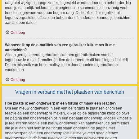
rang niet wijzigen, aangezien ze ingesteld worden door een beheerder. Nu
moet je natuurlijk het forum niet beginnen te spammen met onzinnig veel
berichten, gewoon voor een hogere rang. Dit heeft zelfs mogelijk het
tegenovergestelde effect, een beheerder of moderator kunnen je berichten
aantal doen dalen.
Omhoog
Wanneer ik op de e-maillink van een gebruiker klik, moet ik me
aanmelden?
Alleen geregistreerde gebruikers kunnen gebruik maken van het
ingebouwde e-mailformulier (indien de beheerder dit heeft ingeschakeld).
Dit om misbruik van het e-mailsysteem door anonieme gebruikers te
voorkomen.
Omhoog
Vragen in verband met het plaatsen van berichten
Hoe plaats ik een onderwerp in een forum of maak een reactie?
Om een nieuw onderwerp in één van de forums te plaatsen of om een
reactie op een onderwerp te maken, klik je op de bijhorende knop op ofwel
de pagina met onderwerpen of in een bepaald onderwerp. Mogelijk moet je
je registreren voor je een nieuw onderwerp kan aanmaken, de permissies
die je al dan niet hebt in het forum staan onderaan de pagina met
onderwerpen of in een onderwerp (de lijst met
je mag geen nieuwe
onderwerpen in dit forum plaatsen, je mag niet antwoorden op een