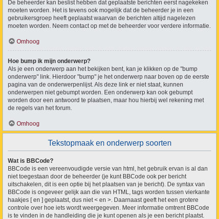
De beheerder kan beslist hebben dat geplaatste berichten eerst nagekeken
moeten worden. Het is tevens ook mogelijk dat de beheerder je in een
gebruikersgroep heeft geplaatst waarvan de berichten altijd nagelezen
moeten worden. Neem contact op met de beheerder voor verdere informatie.
Omhoog
Hoe bump ik mijn onderwerp?
Als je een onderwerp aan het bekijken bent, kan je klikken op de "bump
onderwerp" link. Hierdoor "bump" je het onderwerp naar boven op de eerste
pagina van de onderwerpenlijst. Als deze link er niet staat, kunnen
onderwerpen niet gebumpt worden. Een onderwerp kan ook gebumpt
worden door een antwoord te plaatsen, maar hou hierbij wel rekening met
de regels van het forum.
Omhoog
Tekstopmaak en onderwerp soorten
Wat is BBCode?
BBCode is een vereenvoudigde versie van html, het gebruik ervan is al dan
niet toegestaan door de beheerder (je kunt BBCode ook per bericht
uitschakelen, dit is een optie bij het plaatsen van je bericht). De syntax van
BBCode is ongeveer gelijk aan die van HTML, tags worden tussen vierkante
haakjes [ en ] geplaatst, dus niet < en >. Daarnaast geeft het een grotere
controle over hoe iets wordt weergegeven. Meer informatie omtrent BBCode
is te vinden in de handleiding die je kunt openen als je een bericht plaatst.