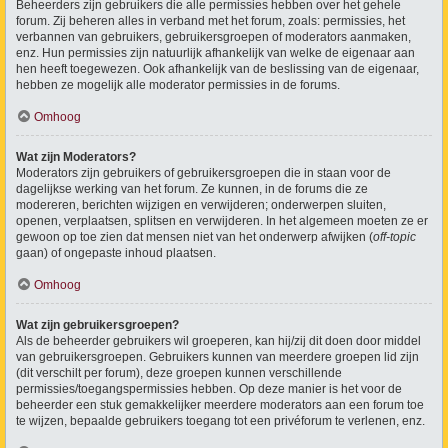
Beheerders zijn gebruikers die alle permissies hebben over het gehele
forum. Zij beheren alles in verband met het forum, zoals: permissies, het
verbannen van gebruikers, gebruikersgroepen of moderators aanmaken,
enz. Hun permissies zijn natuurlijk afhankelijk van welke de eigenaar aan
hen heeft toegewezen. Ook afhankelijk van de beslissing van de eigenaar,
hebben ze mogelijk alle moderator permissies in de forums.
Omhoog
Wat zijn Moderators?
Moderators zijn gebruikers of gebruikersgroepen die in staan voor de
dagelijkse werking van het forum. Ze kunnen, in de forums die ze
modereren, berichten wijzigen en verwijderen; onderwerpen sluiten,
openen, verplaatsen, splitsen en verwijderen. In het algemeen moeten ze er
gewoon op toe zien dat mensen niet van het onderwerp afwijken (
off-topic
gaan) of ongepaste inhoud plaatsen.
Omhoog
Wat zijn gebruikersgroepen?
Als de beheerder gebruikers wil groeperen, kan hij/zij dit doen door middel
van gebruikersgroepen. Gebruikers kunnen van meerdere groepen lid zijn
(dit verschilt per forum), deze groepen kunnen verschillende
permissies/toegangspermissies hebben. Op deze manier is het voor de
beheerder een stuk gemakkelijker meerdere moderators aan een forum toe
te wijzen, bepaalde gebruikers toegang tot een privéforum te verlenen, enz.