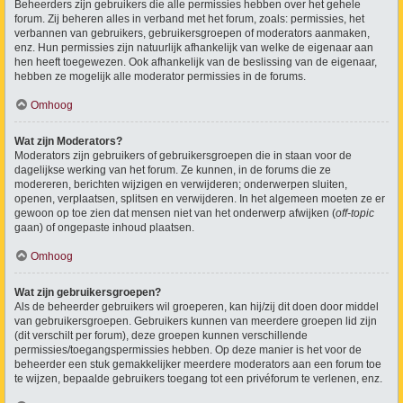
Beheerders zijn gebruikers die alle permissies hebben over het gehele
forum. Zij beheren alles in verband met het forum, zoals: permissies, het
verbannen van gebruikers, gebruikersgroepen of moderators aanmaken,
enz. Hun permissies zijn natuurlijk afhankelijk van welke de eigenaar aan
hen heeft toegewezen. Ook afhankelijk van de beslissing van de eigenaar,
hebben ze mogelijk alle moderator permissies in de forums.
Omhoog
Wat zijn Moderators?
Moderators zijn gebruikers of gebruikersgroepen die in staan voor de
dagelijkse werking van het forum. Ze kunnen, in de forums die ze
modereren, berichten wijzigen en verwijderen; onderwerpen sluiten,
openen, verplaatsen, splitsen en verwijderen. In het algemeen moeten ze er
gewoon op toe zien dat mensen niet van het onderwerp afwijken (
off-topic
gaan) of ongepaste inhoud plaatsen.
Omhoog
Wat zijn gebruikersgroepen?
Als de beheerder gebruikers wil groeperen, kan hij/zij dit doen door middel
van gebruikersgroepen. Gebruikers kunnen van meerdere groepen lid zijn
(dit verschilt per forum), deze groepen kunnen verschillende
permissies/toegangspermissies hebben. Op deze manier is het voor de
beheerder een stuk gemakkelijker meerdere moderators aan een forum toe
te wijzen, bepaalde gebruikers toegang tot een privéforum te verlenen, enz.