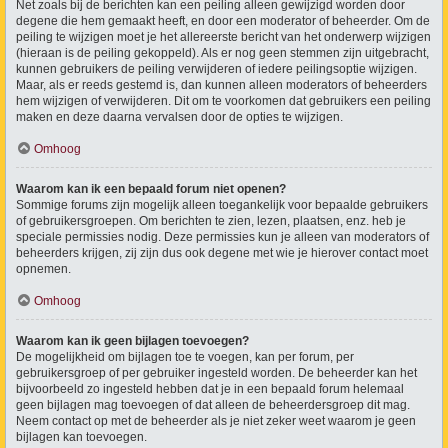
Net zoals bij de berichten kan een peiling alleen gewijzigd worden door
degene die hem gemaakt heeft, en door een moderator of beheerder. Om de
peiling te wijzigen moet je het allereerste bericht van het onderwerp wijzigen
(hieraan is de peiling gekoppeld). Als er nog geen stemmen zijn uitgebracht,
kunnen gebruikers de peiling verwijderen of iedere peilingsoptie wijzigen.
Maar, als er reeds gestemd is, dan kunnen alleen moderators of beheerders
hem wijzigen of verwijderen. Dit om te voorkomen dat gebruikers een peiling
maken en deze daarna vervalsen door de opties te wijzigen.
Omhoog
Waarom kan ik een bepaald forum niet openen?
Sommige forums zijn mogelijk alleen toegankelijk voor bepaalde gebruikers
of gebruikersgroepen. Om berichten te zien, lezen, plaatsen, enz. heb je
speciale permissies nodig. Deze permissies kun je alleen van moderators of
beheerders krijgen, zij zijn dus ook degene met wie je hierover contact moet
opnemen.
Omhoog
Waarom kan ik geen bijlagen toevoegen?
De mogelijkheid om bijlagen toe te voegen, kan per forum, per
gebruikersgroep of per gebruiker ingesteld worden. De beheerder kan het
bijvoorbeeld zo ingesteld hebben dat je in een bepaald forum helemaal
geen bijlagen mag toevoegen of dat alleen de beheerdersgroep dit mag.
Neem contact op met de beheerder als je niet zeker weet waarom je geen
bijlagen kan toevoegen.