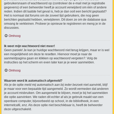
gebruikersnaam of wachtwoord op (controleer de e-mail met je registratie
gegevens) of een beheerder heeft je account verwijderd om één of andere
reden. Indien dit laatste het geval is, heb je dan ooit een bericht geplaatst?
Het is normaal dat forums om de zoveel tijd gebruikers, die nog geen
berichten geplaatst hebben, verwijderen. Dit doen ze om de database qua
omvang te verkleinen. Probeer je opnieuw te registreren en meng je in de
discussies.
Omhoog
Ik weet mijn wachtwoord niet meer!
Geen paniek! Je kan je huidige wachtwoord niet terug krijgen, maar er is wel
een mogelijkheid om deze te resetten. Hiervoor moet je naar de
aanmeldpagina gaan en klikken op
wachtwoord vergeten?
. Volg de
instructies op het scherm en even later kan je je weer aanmelden.
Omhoog
Waarom word ik automatisch afgemeld?
Als je de optie
meld mij automatisch aan bij ieder bezoek
niet aanvinkt, blijf
je maar voor een bepaalde tijd aangemeld. Zo wordt vermeden dat anderen
je account misbruiken. Om aangemeld te blijven, moet je bij het aanmelden
die optie aanvinken. We raden dit echter af als je gebruik maakt van een
openbare computer, bijvoorbeeld op school, in de bibliotheek, in een
internetcafé, enz. Als deze optie niet beschikbaar is, heeft de beheerder
deze uitgeschakeld.