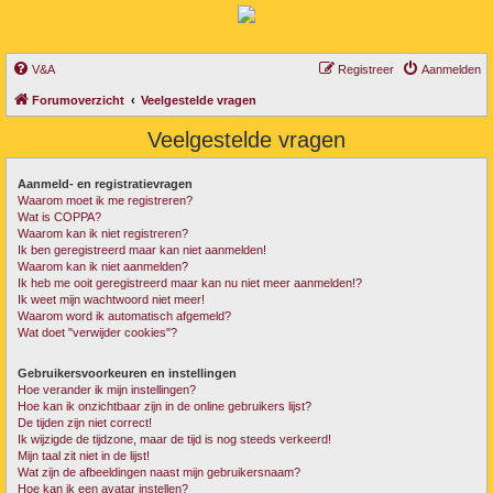
V&A
Registreer
Aanmelden
Forumoverzicht
Veelgestelde vragen
Veelgestelde vragen
Aanmeld- en registratievragen
Waarom moet ik me registreren?
Wat is COPPA?
Waarom kan ik niet registreren?
Ik ben geregistreerd maar kan niet aanmelden!
Waarom kan ik niet aanmelden?
Ik heb me ooit geregistreerd maar kan nu niet meer aanmelden!?
Ik weet mijn wachtwoord niet meer!
Waarom word ik automatisch afgemeld?
Wat doet "verwijder cookies"?
Gebruikersvoorkeuren en instellingen
Hoe verander ik mijn instellingen?
Hoe kan ik onzichtbaar zijn in de online gebruikers lijst?
De tijden zijn niet correct!
Ik wijzigde de tijdzone, maar de tijd is nog steeds verkeerd!
Mijn taal zit niet in de lijst!
Wat zijn de afbeeldingen naast mijn gebruikersnaam?
Hoe kan ik een avatar instellen?