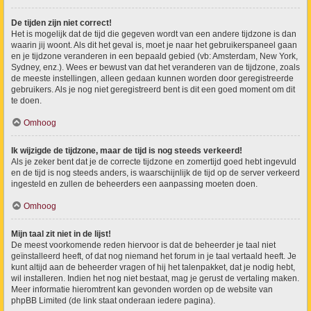
De tijden zijn niet correct!
Het is mogelijk dat de tijd die gegeven wordt van een andere tijdzone is dan
waarin jij woont. Als dit het geval is, moet je naar het gebruikerspaneel gaan
en je tijdzone veranderen in een bepaald gebied (vb: Amsterdam, New York,
Sydney, enz.). Wees er bewust van dat het veranderen van de tijdzone, zoals
de meeste instellingen, alleen gedaan kunnen worden door geregistreerde
gebruikers. Als je nog niet geregistreerd bent is dit een goed moment om dit
te doen.
Omhoog
Ik wijzigde de tijdzone, maar de tijd is nog steeds verkeerd!
Als je zeker bent dat je de correcte tijdzone en zomertijd goed hebt ingevuld
en de tijd is nog steeds anders, is waarschijnlijk de tijd op de server verkeerd
ingesteld en zullen de beheerders een aanpassing moeten doen.
Omhoog
Mijn taal zit niet in de lijst!
De meest voorkomende reden hiervoor is dat de beheerder je taal niet
geïnstalleerd heeft, of dat nog niemand het forum in je taal vertaald heeft. Je
kunt altijd aan de beheerder vragen of hij het talenpakket, dat je nodig hebt,
wil installeren. Indien het nog niet bestaat, mag je gerust de vertaling maken.
Meer informatie hieromtrent kan gevonden worden op de website van
phpBB Limited (de link staat onderaan iedere pagina).