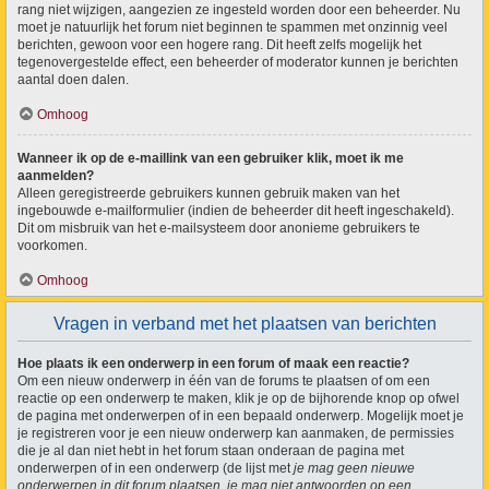
rang niet wijzigen, aangezien ze ingesteld worden door een beheerder. Nu
moet je natuurlijk het forum niet beginnen te spammen met onzinnig veel
berichten, gewoon voor een hogere rang. Dit heeft zelfs mogelijk het
tegenovergestelde effect, een beheerder of moderator kunnen je berichten
aantal doen dalen.
Omhoog
Wanneer ik op de e-maillink van een gebruiker klik, moet ik me
aanmelden?
Alleen geregistreerde gebruikers kunnen gebruik maken van het
ingebouwde e-mailformulier (indien de beheerder dit heeft ingeschakeld).
Dit om misbruik van het e-mailsysteem door anonieme gebruikers te
voorkomen.
Omhoog
Vragen in verband met het plaatsen van berichten
Hoe plaats ik een onderwerp in een forum of maak een reactie?
Om een nieuw onderwerp in één van de forums te plaatsen of om een
reactie op een onderwerp te maken, klik je op de bijhorende knop op ofwel
de pagina met onderwerpen of in een bepaald onderwerp. Mogelijk moet je
je registreren voor je een nieuw onderwerp kan aanmaken, de permissies
die je al dan niet hebt in het forum staan onderaan de pagina met
onderwerpen of in een onderwerp (de lijst met
je mag geen nieuwe
onderwerpen in dit forum plaatsen, je mag niet antwoorden op een