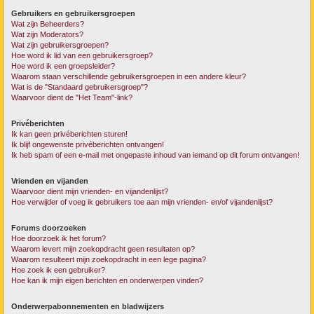
Gebruikers en gebruikersgroepen
Wat zijn Beheerders?
Wat zijn Moderators?
Wat zijn gebruikersgroepen?
Hoe word ik lid van een gebruikersgroep?
Hoe word ik een groepsleider?
Waarom staan verschillende gebruikersgroepen in een andere kleur?
Wat is de "Standaard gebruikersgroep"?
Waarvoor dient de "Het Team"-link?
Privéberichten
Ik kan geen privéberichten sturen!
Ik blijf ongewenste privéberichten ontvangen!
Ik heb spam of een e-mail met ongepaste inhoud van iemand op dit forum ontvangen!
Vrienden en vijanden
Waarvoor dient mijn vrienden- en vijandenlijst?
Hoe verwijder of voeg ik gebruikers toe aan mijn vrienden- en/of vijandenlijst?
Forums doorzoeken
Hoe doorzoek ik het forum?
Waarom levert mijn zoekopdracht geen resultaten op?
Waarom resulteert mijn zoekopdracht in een lege pagina?
Hoe zoek ik een gebruiker?
Hoe kan ik mijn eigen berichten en onderwerpen vinden?
Onderwerpabonnementen en bladwijzers