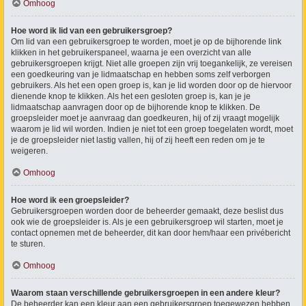
Omhoog
Hoe word ik lid van een gebruikersgroep?
Om lid van een gebruikersgroep te worden, moet je op de bijhorende link
klikken in het gebruikerspaneel, waarna je een overzicht van alle
gebruikersgroepen krijgt. Niet alle groepen zijn vrij toegankelijk, ze vereisen
een goedkeuring van je lidmaatschap en hebben soms zelf verborgen
gebruikers. Als het een open groep is, kan je lid worden door op de hiervoor
dienende knop te klikken. Als het een gesloten groep is, kan je je
lidmaatschap aanvragen door op de bijhorende knop te klikken. De
groepsleider moet je aanvraag dan goedkeuren, hij of zij vraagt mogelijk
waarom je lid wil worden. Indien je niet tot een groep toegelaten wordt, moet
je de groepsleider niet lastig vallen, hij of zij heeft een reden om je te
weigeren.
Omhoog
Hoe word ik een groepsleider?
Gebruikersgroepen worden door de beheerder gemaakt, deze beslist dus
ook wie de groepsleider is. Als je een gebruikersgroep wil starten, moet je
contact opnemen met de beheerder, dit kan door hem/haar een privébericht
te sturen.
Omhoog
Waarom staan verschillende gebruikersgroepen in een andere kleur?
De beheerder kan een kleur aan een gebruikersgroep toegewezen hebben,