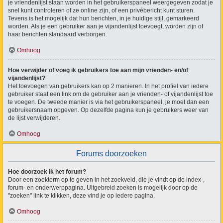
je vriendenlijst staan worden in het gebruikerspaneel weergegeven zodat je
snel kunt controleren of ze online zijn, of een privébericht kunt sturen.
Tevens is het mogelijk dat hun berichten, in je huidige stijl, gemarkeerd
worden. Als je een gebruiker aan je vijandenlijst toevoegt, worden zijn of
haar berichten standaard verborgen.
Omhoog
Hoe verwijder of voeg ik gebruikers toe aan mijn vrienden- en/of
vijandenlijst?
Het toevoegen van gebruikers kan op 2 manieren. In het profiel van iedere
gebruiker staat een link om de gebruiker aan je vrienden- of vijandenlijst toe
te voegen. De tweede manier is via het gebruikerspaneel, je moet dan een
gebruikersnaam opgeven. Op dezelfde pagina kun je gebruikers weer van
de lijst verwijderen.
Omhoog
Forums doorzoeken
Hoe doorzoek ik het forum?
Door een zoekterm op te geven in het zoekveld, die je vindt op de index-,
forum- en onderwerppagina. Uitgebreid zoeken is mogelijk door op de
"zoeken" link te klikken, deze vind je op iedere pagina.
Omhoog