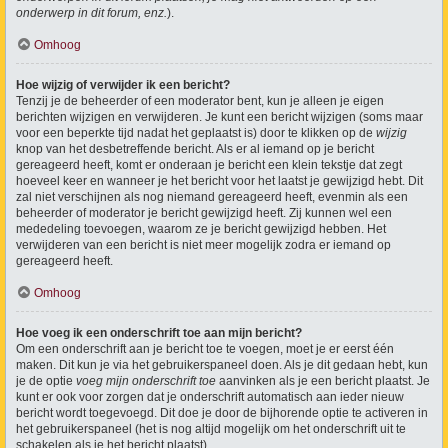
onderwerp in dit forum, enz.
).
Omhoog
Hoe wijzig of verwijder ik een bericht?
Tenzij je de beheerder of een moderator bent, kun je alleen je eigen
berichten wijzigen en verwijderen. Je kunt een bericht wijzigen (soms maar
voor een beperkte tijd nadat het geplaatst is) door te klikken op de
wijzig
knop van het desbetreffende bericht. Als er al iemand op je bericht
gereageerd heeft, komt er onderaan je bericht een klein tekstje dat zegt
hoeveel keer en wanneer je het bericht voor het laatst je gewijzigd hebt. Dit
zal niet verschijnen als nog niemand gereageerd heeft, evenmin als een
beheerder of moderator je bericht gewijzigd heeft. Zij kunnen wel een
mededeling toevoegen, waarom ze je bericht gewijzigd hebben. Het
verwijderen van een bericht is niet meer mogelijk zodra er iemand op
gereageerd heeft.
Omhoog
Hoe voeg ik een onderschrift toe aan mijn bericht?
Om een onderschrift aan je bericht toe te voegen, moet je er eerst één
maken. Dit kun je via het gebruikerspaneel doen. Als je dit gedaan hebt, kun
je de optie
voeg mijn onderschrift toe
aanvinken als je een bericht plaatst. Je
kunt er ook voor zorgen dat je onderschrift automatisch aan ieder nieuw
bericht wordt toegevoegd. Dit doe je door de bijhorende optie te activeren in
het gebruikerspaneel (het is nog altijd mogelijk om het onderschrift uit te
schakelen als je het bericht plaatst).