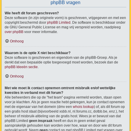
phpBB vragen
Wie heeft dit forum geschreven?
Deze software (in zijn originele vorm) is geschreven, vrijgegeven en met een
copyright beschermd door
phpBB Limited
. De software is beschikbaar onder
de GNU General Public License en mag vrij verspreid worden, raadpleeg
over phpBB
voor meer informatie.
Omhoog
Waarom is de optie X niet beschikbaar?
Deze software is geschreven en eigendom van de phpBB-Groep. Als je
denkt dat een bepaalde optie toegevoegd moet worden, bezoek dan de
phpBB Ideeën sectie
.
Omhoog
Met wie moet ik contact opnemen omtrent misbruik en/of wettelijke
kwesties in verband met dit forum?
Alle beheerders die op de "het team"-pagina vermeld worden, staan open
voor je klachten. Als je geen reactie hebt gekregen, kun je contact opnemen
met de eigenaar van het domein (dmv een
whois lookup
) of, als dit forum op
een gratis host staat (bijvoorbeeld xsbb.nl, nl.forums.cc, dotbb.be, enz.), het
beheer of misbruik-afdeling van de gratis host. Wees je er bewust van dat
phpBB Limited
geen inspraak
heeft en dus in geen enkel geval
aansprakelijk gehouden kan worden over hoe, waar en door wie dit forum
gebruikt wordt. Neem
geen
contact op met phpBB Limited met vragen over