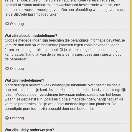
server is). Ook afbeeldingen die een authentificatie vereisen zoals in:
Hotmail of Yahoo mailboxen, een wachtwoord beschermde website, enz.
kunnen niet worden weergegeven. Om een afbeelding weer te geven, moet
je de BBCode tag [img] gebruiken.
Omhoog
Wat zijn globale mededelingen?
Globale mededelingen zijn berichten die belangrijke informatie bevatten, je
komt ze dan ook op verschillende plaatsen tegen zoals bovenaan ieder
forum en in het gebruikerspaneel. Of je al dan niet globale mededelingen
kan plaatsen hangt af van de vereiste permissies, deze zijn ingesteld door
de beheerder.
Omhoog
Wat zijn mededelingen?
Mededelingen bevatten vaak belangrijke informatie over het forum dat je
aan het lezen bent, je kunt deze berichten dan ook het best zo snel mogelijk
lezen. Mededelingen verschijnen bovenaan iedere pagina van het forum
waarin ze geplaatst zijn. Zoals bij globale mededelingen, hangt het van de
vereiste permissies af of je wel of niet mededelingen kan plaatsen. De
benodigde permissies zijn bepaald door een beheerder.
Omhoog
Wat zijn sticky onderwerpen?