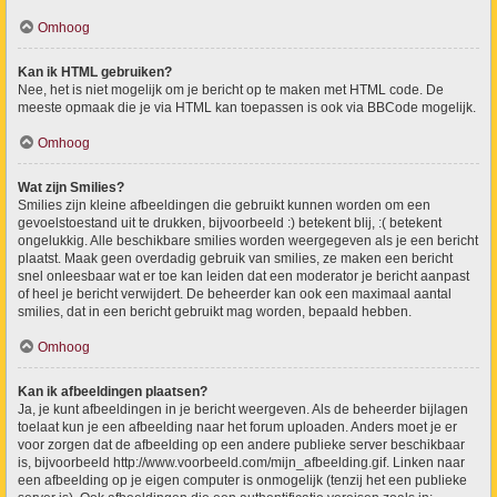
Omhoog
Kan ik HTML gebruiken?
Nee, het is niet mogelijk om je bericht op te maken met HTML code. De
meeste opmaak die je via HTML kan toepassen is ook via BBCode mogelijk.
Omhoog
Wat zijn Smilies?
Smilies zijn kleine afbeeldingen die gebruikt kunnen worden om een
gevoelstoestand uit te drukken, bijvoorbeeld :) betekent blij, :( betekent
ongelukkig. Alle beschikbare smilies worden weergegeven als je een bericht
plaatst. Maak geen overdadig gebruik van smilies, ze maken een bericht
snel onleesbaar wat er toe kan leiden dat een moderator je bericht aanpast
of heel je bericht verwijdert. De beheerder kan ook een maximaal aantal
smilies, dat in een bericht gebruikt mag worden, bepaald hebben.
Omhoog
Kan ik afbeeldingen plaatsen?
Ja, je kunt afbeeldingen in je bericht weergeven. Als de beheerder bijlagen
toelaat kun je een afbeelding naar het forum uploaden. Anders moet je er
voor zorgen dat de afbeelding op een andere publieke server beschikbaar
is, bijvoorbeeld http://www.voorbeeld.com/mijn_afbeelding.gif. Linken naar
een afbeelding op je eigen computer is onmogelijk (tenzij het een publieke