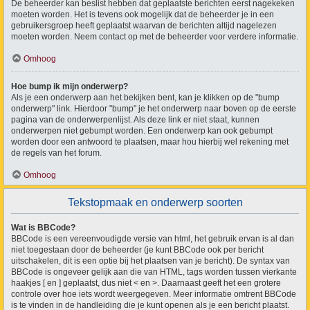
De beheerder kan beslist hebben dat geplaatste berichten eerst nagekeken
moeten worden. Het is tevens ook mogelijk dat de beheerder je in een
gebruikersgroep heeft geplaatst waarvan de berichten altijd nagelezen
moeten worden. Neem contact op met de beheerder voor verdere informatie.
Omhoog
Hoe bump ik mijn onderwerp?
Als je een onderwerp aan het bekijken bent, kan je klikken op de "bump
onderwerp" link. Hierdoor "bump" je het onderwerp naar boven op de eerste
pagina van de onderwerpenlijst. Als deze link er niet staat, kunnen
onderwerpen niet gebumpt worden. Een onderwerp kan ook gebumpt
worden door een antwoord te plaatsen, maar hou hierbij wel rekening met
de regels van het forum.
Omhoog
Tekstopmaak en onderwerp soorten
Wat is BBCode?
BBCode is een vereenvoudigde versie van html, het gebruik ervan is al dan
niet toegestaan door de beheerder (je kunt BBCode ook per bericht
uitschakelen, dit is een optie bij het plaatsen van je bericht). De syntax van
BBCode is ongeveer gelijk aan die van HTML, tags worden tussen vierkante
haakjes [ en ] geplaatst, dus niet < en >. Daarnaast geeft het een grotere
controle over hoe iets wordt weergegeven. Meer informatie omtrent BBCode
is te vinden in de handleiding die je kunt openen als je een bericht plaatst.