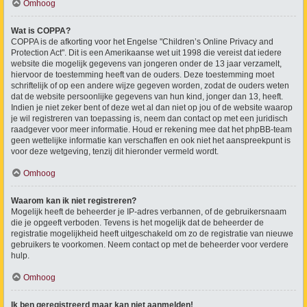
Omhoog
Wat is COPPA?
COPPA is de afkorting voor het Engelse "Children’s Online Privacy and
Protection Act". Dit is een Amerikaanse wet uit 1998 die vereist dat iedere
website die mogelijk gegevens van jongeren onder de 13 jaar verzamelt,
hiervoor de toestemming heeft van de ouders. Deze toestemming moet
schriftelijk of op een andere wijze gegeven worden, zodat de ouders weten
dat de website persoonlijke gegevens van hun kind, jonger dan 13, heeft.
Indien je niet zeker bent of deze wet al dan niet op jou of de website waarop
je wil registreren van toepassing is, neem dan contact op met een juridisch
raadgever voor meer informatie. Houd er rekening mee dat het phpBB-team
geen wettelijke informatie kan verschaffen en ook niet het aanspreekpunt is
voor deze wetgeving, tenzij dit hieronder vermeld wordt.
Omhoog
Waarom kan ik niet registreren?
Mogelijk heeft de beheerder je IP-adres verbannen, of de gebruikersnaam
die je opgeeft verboden. Tevens is het mogelijk dat de beheerder de
registratie mogelijkheid heeft uitgeschakeld om zo de registratie van nieuwe
gebruikers te voorkomen. Neem contact op met de beheerder voor verdere
hulp.
Omhoog
Ik ben geregistreerd maar kan niet aanmelden!