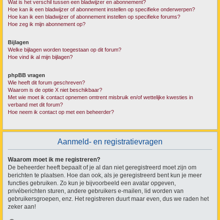
Wat is het verschil tussen een bladwijzer en abonnement?
Hoe kan ik een bladwijzer of abonnement instellen op specifieke onderwerpen?
Hoe kan ik een bladwijzer of abonnement instellen op specifieke forums?
Hoe zeg ik mijn abonnement op?
Bijlagen
Welke bijlagen worden toegestaan op dit forum?
Hoe vind ik al mijn bijlagen?
phpBB vragen
Wie heeft dit forum geschreven?
Waarom is de optie X niet beschikbaar?
Met wie moet ik contact opnemen omtrent misbruik en/of wettelijke kwesties in
verband met dit forum?
Hoe neem ik contact op met een beheerder?
Aanmeld- en registratievragen
Waarom moet ik me registreren?
De beheerder heeft bepaalt of je al dan niet geregistreerd moet zijn om
berichten te plaatsen. Hoe dan ook, als je geregistreerd bent kun je meer
functies gebruiken. Zo kun je bijvoorbeeld een avatar opgeven,
privéberichten sturen, andere gebruikers e-mailen, lid worden van
gebruikersgroepen, enz. Het registreren duurt maar even, dus we raden het
zeker aan!