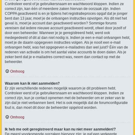
Controleer eerst of je gebruikersnaam en wachtwoord kloppen. Indien ze
correct zijn, kan één of meerdere zaken hiervan de oorzaak zijn. Indien
COPPA geactiveerd is en je tijdens het registratieproces opgaf dat je jonger
bent dan 13 jaar, moet je de ontvangen instructies opvolgen. Als dit niet het
geval is, moet je account dan geactiveerd worden? Sommige forums
vereisen dat iedere nieuwe account geactiveerd wordt, ofwel door jezelf of
door een beheerder. Wanneer je je geregistreerd hebt, werd ook
medegedeeld of dit al dan niet nodig is. Indien je een e-mail ontvangen hebt,
moet je de daarin opgegeven instructies volgen. Als je nooit een e-mail
ontvangen hebt, was het opgegeven e-mailadres dan wel juist? Één van de
redenen van activatie is om het aantal valse accounts te doen dalen. Als je
zeker bent dat je e-mailadres correct was, neem dan contact op met de
beheerder.
Omhoog
Waarom kan ik niet aanmelden?
Er zijn verschillende redenen mogelijk waarom je dit probleem hebt.
Controleer eerst of je gebruikersnaam en wachtwoord kloppen. Indien ze
correct zijn, kun je contact opnemen met de beheerder om er zeker van te
zijn dat je niet verbannen bent. Het is ook mogelijk dat de forumconfiguratie
fout is, dan moet dit door de beheerder opgelost worden.
Omhoog
Ik heb me ooit geregistreerd maar kan nu niet meer aanmelden!?
De meest voorkomende oorzaken hiervoor zijn: je gaf een verkeerde