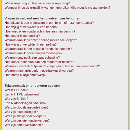
Wat is mijn rang en hoe verander ik mijn rang?
Wanneer ik op de e-maillink van een gebruiker klik, moet ik me aanmelden?
Vragen in verband met het plaatsen van berichten
Hoe plaats ik een onderwerp in een forum of maak een reactie?
Hoe wijzig of verwijder ik een bericht?
Hoe voeg ik een onderschrift toe aan mijn bericht?
Hoe maak ik een peiling?
Waarom kan ik niet meer peilingsopties toevoegen?
Hoe wijzig of verwijder ik een peiling?
Waarom kan ik een bepaald forum niet openen?
Waarom kan ik geen bijlagen toevoegen?
Waarom ontving ik een waarschuwing?
Hoe kan ik berichten aan een moderator melden?
Waarvoor dient de "Opslaan"-knop bij het plaatsen van een bericht?
Waarom moet mijn bericht goedgekeurd worden?
Hoe bump ik mijn onderwerp?
Tekstopmaak en onderwerp soorten
Wat is BBCode?
Kan ik HTML gebruiken?
Wat zijn Smilies?
Kan ik afbeeldingen plaatsen?
Wat zijn globale mededelingen?
Wat zijn mededelingen?
Wat zijn sticky onderwerpen?
Wat zijn gesloten onderwerpen?
Wat zijn onderwerpiconen?