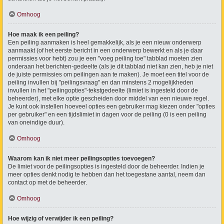
Omhoog
Hoe maak ik een peiling?
Een peiling aanmaken is heel gemakkelijk, als je een nieuw onderwerp
aanmaakt (of het eerste bericht in een onderwerp bewerkt en als je daar
permissies voor hebt) zou je een "voeg peiling toe" tabblad moeten zien
onderaan het berichten-gedeelte (als je dit tabblad niet kan zien, heb je niet
de juiste permissies om peilingen aan te maken). Je moet een titel voor de
peiling invullen bij "peilingsvraag" en dan minstens 2 mogelijkheden
invullen in het "peilingopties"-tekstgedeelte (limiet is ingesteld door de
beheerder), met elke optie gescheiden door middel van een nieuwe regel.
Je kunt ook instellen hoeveel opties een gebruiker mag kiezen onder "opties
per gebruiker" en een tijdslimiet in dagen voor de peiling (0 is een peiling
van oneindige duur).
Omhoog
Waarom kan ik niet meer peilingsopties toevoegen?
De limiet voor de peilingsopties is ingesteld door de beheerder. Indien je
meer opties denkt nodig te hebben dan het toegestane aantal, neem dan
contact op met de beheerder.
Omhoog
Hoe wijzig of verwijder ik een peiling?